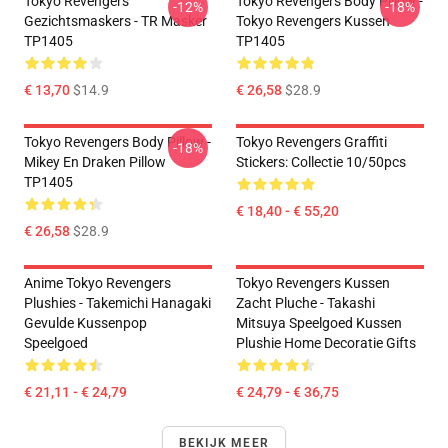
Tokyo Revengers
Tokyo Revengers Body Pillow -
-12%
-18%
Gezichtsmaskers - TR Masker
Tokyo Revengers Kussen
TP1405
TP1405
€ 13,70
$14.9
€ 26,58
$28.9
Tokyo Revengers Body Pillow -
Tokyo Revengers Graffiti
-18%
Mikey En Draken Pillow
Stickers: Collectie 10/50pcs
TP1405
€ 18,40 - € 55,20
€ 26,58
$28.9
Anime Tokyo Revengers
Tokyo Revengers Kussen
Plushies - Takemichi Hanagaki
Zacht Pluche - Takashi
Gevulde Kussenpop
Mitsuya Speelgoed Kussen
Speelgoed
Plushie Home Decoratie Gifts
€ 21,11 - € 24,79
€ 24,79 - € 36,75
BEKIJK MEER