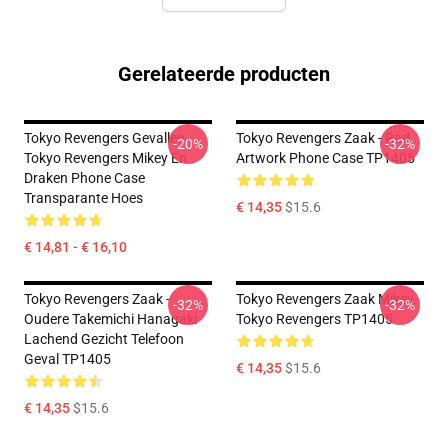
Gerelateerde producten
Tokyo Revengers Gevallen
Tokyo Revengers Zaak - Rad
-20%
-32%
Tokyo Revengers Mikey En
Artwork Phone Case TP1405
Draken Phone Case
Transparante Hoes
€ 14,35
$15.6
€ 14,81 - € 16,10
Tokyo Revengers Zaak -
Tokyo Revengers Zaak Mikey.
-32%
-32%
Oudere Takemichi Hanagaki
Tokyo Revengers TP1405
Lachend Gezicht Telefoon
Geval TP1405
€ 14,35
$15.6
€ 14,35
$15.6