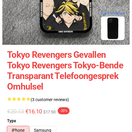
blank template
Tokyo Revengers Gevallen
Tokyo Revengers Tokyo-Bende
Transparant Telefoongesprek
Omhulsel
(3 customer reviews)
€20.13
€16.10
-20%
$17.50
Type
iPhone
Samsung