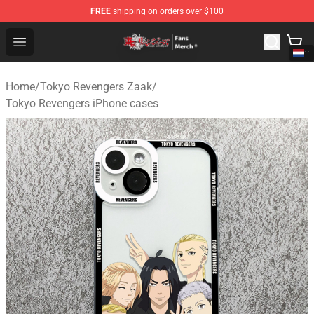
FREE
shipping on orders over $100
Tokyo Revengers Store - Official Tokyo Revengers Merc
Open menu
Home
/
Tokyo Revengers Zaak
/
Tokyo Revengers iPhone cases