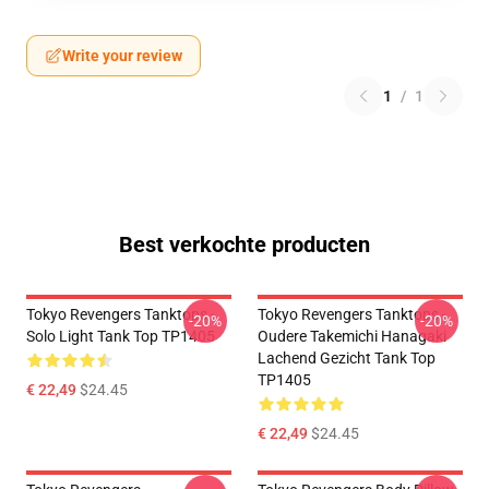
Write your review
1
/
1
Best verkochte producten
Tokyo Revengers Tanktops -
Tokyo Revengers Tanktops -
-20%
-20%
Solo Light Tank Top TP1405
Oudere Takemichi Hanagaki
Lachend Gezicht Tank Top
TP1405
€ 22,49
$24.45
€ 22,49
$24.45