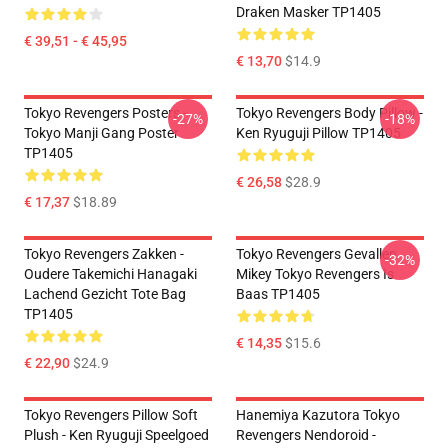
Draken Masker TP1405
€ 39,51 - € 45,95
€ 13,70
$14.9
Tokyo Revengers Posters -
Tokyo Revengers Body Pillow -
-27%
-18%
Tokyo Manji Gang Poster
Ken Ryuguji Pillow TP1405
TP1405
€ 26,58
$28.9
€ 17,37
$18.89
Tokyo Revengers Zakken -
Tokyo Revengers Gevallen
-32%
Oudere Takemichi Hanagaki
Mikey Tokyo Revengers Is
Lachend Gezicht Tote Bag
Baas TP1405
TP1405
€ 14,35
$15.6
€ 22,90
$24.9
Tokyo Revengers Pillow Soft
Hanemiya Kazutora Tokyo
Plush - Ken Ryuguji Speelgoed
Revengers Nendoroid -