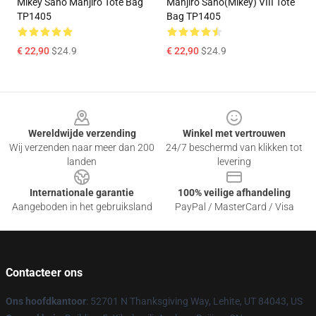
Mikey Sano Manjiro Tote Bag
Manjiro Sano(Mikey) VIII Tote
TP1405
Bag TP1405
€ 22,90
$24.9
€ 22,90
$24.9
Footer
Wereldwijde verzending
Winkel met vertrouwen
Wij verzenden naar meer dan 200
24/7 beschermd van klikken tot
landen
levering
Internationale garantie
100% veilige afhandeling
Aangeboden in het gebruiksland
PayPal / MasterCard / Visa
Contacteer ons
Ons hoofdkantoor
: 52701 N Thanksgiving Way, Lehite, UT 84043, US