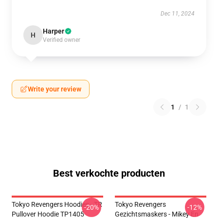
Dec 11, 2024
Harper
H
Verified owner
Write your review
1
/
1
Best verkochte producten
Tokyo Revengers Hoodies - TR
Tokyo Revengers
-20%
-12%
Pullover Hoodie TP1405
Gezichtsmaskers - Mikey En