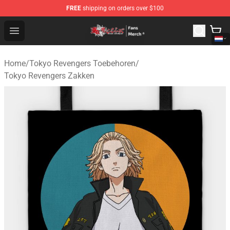
FREE
shipping on orders over $100
Tokyo Revengers Store - Official Tokyo Revengers Merc
Open menu
Home
/
Tokyo Revengers Toebehoren
/
Tokyo Revengers Zakken