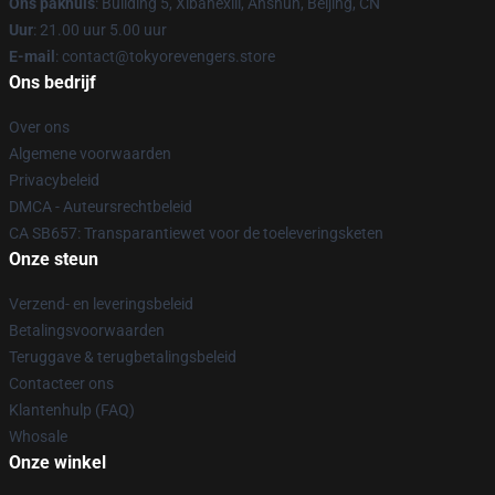
Ons pakhuis
: Building 5, Xibahexili, Anshun, Beijing, CN
Uur
: 21.00 uur 5.00 uur
E-mail
: contact@tokyorevengers.store
Ons bedrijf
Over ons
Algemene voorwaarden
Privacybeleid
DMCA - Auteursrechtbeleid
CA SB657: Transparantiewet voor de toeleveringsketen
Onze steun
Verzend- en leveringsbeleid
Betalingsvoorwaarden
Teruggave & terugbetalingsbeleid
Contacteer ons
Klantenhulp (FAQ)
Whosale
Onze winkel