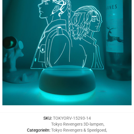
SKU
:
TOKYORV-15293-14
Tokyo Revengers 3D-lampen
,
Categorieën
:
Tokyo Revengers & Speelgoed
,