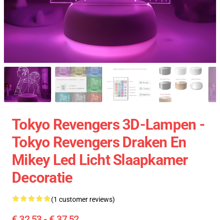
Tokyo Revengers 3D-Lampen -
Tokyo Revengers Draken En
Mikey Led Licht Slaapkamer
Decoratie
(1 customer reviews)
€ 32,53 - € 37,52