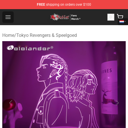
FREE
shipping on orders over $100
Tokyo Revengers Store - Official Tokyo Revengers Merc
Open menu
Home
/
Tokyo Revengers & Speelgoed