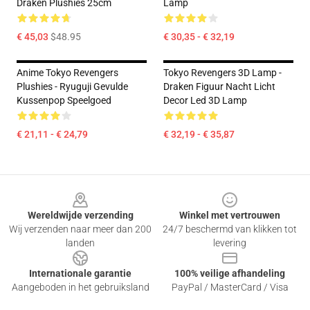
Draken Plushies 25cm
Lamp
€ 45,03
$48.95
€ 30,35 - € 32,19
Anime Tokyo Revengers
Tokyo Revengers 3D Lamp -
Plushies - Ryuguji Gevulde
Draken Figuur Nacht Licht
Kussenpop Speelgoed
Decor Led 3D Lamp
€ 21,11 - € 24,79
€ 32,19 - € 35,87
Footer
Wereldwijde verzending
Winkel met vertrouwen
Wij verzenden naar meer dan 200
24/7 beschermd van klikken tot
landen
levering
Internationale garantie
100% veilige afhandeling
Aangeboden in het gebruiksland
PayPal / MasterCard / Visa