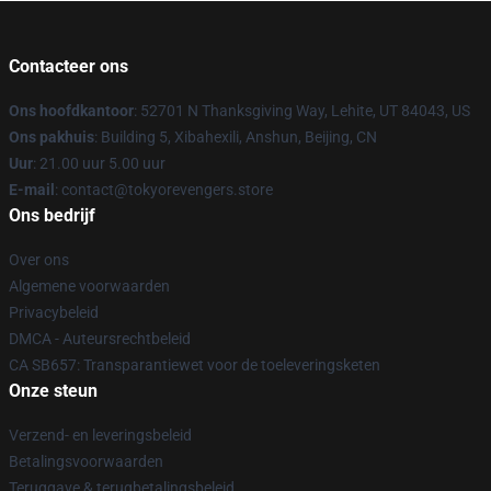
Contacteer ons
Ons hoofdkantoor
: 52701 N Thanksgiving Way, Lehite, UT 84043, US
Ons pakhuis
: Building 5, Xibahexili, Anshun, Beijing, CN
Uur
: 21.00 uur 5.00 uur
E-mail
: contact@tokyorevengers.store
Ons bedrijf
Over ons
Algemene voorwaarden
Privacybeleid
DMCA - Auteursrechtbeleid
CA SB657: Transparantiewet voor de toeleveringsketen
Onze steun
Verzend- en leveringsbeleid
Betalingsvoorwaarden
Teruggave & terugbetalingsbeleid