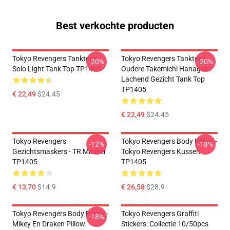
Best verkochte producten
Tokyo Revengers Tanktops -
Tokyo Revengers Tanktops -
-20%
-20%
Solo Light Tank Top TP1405
Oudere Takemichi Hanagaki
Lachend Gezicht Tank Top
TP1405
€ 22,49
$24.45
€ 22,49
$24.45
Tokyo Revengers
Tokyo Revengers Body Pillow -
-12%
-18%
Gezichtsmaskers - TR Masker
Tokyo Revengers Kussen
TP1405
TP1405
€ 13,70
$14.9
€ 26,58
$28.9
Tokyo Revengers Body Pillow -
Tokyo Revengers Graffiti
-18%
Mikey En Draken Pillow
Stickers: Collectie 10/50pcs