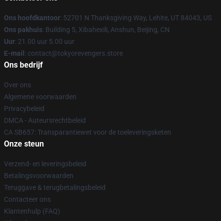
Ons hoofdkantoor
: 52701 N Thanksgiving Way, Lehite, UT 84043, US
Ons pakhuis
: Building 5, Xibahexili, Anshun, Beijing, CN
Uur
: 21.00 uur 5.00 uur
E-mail
: contact@tokyorevengers.store
Ons bedrijf
Over ons
Algemene voorwaarden
Privacybeleid
DMCA - Auteursrechtbeleid
CA SB657: Transparantiewet voor de toeleveringsketen
Onze steun
Verzend- en leveringsbeleid
Betalingsvoorwaarden
Teruggave & terugbetalingsbeleid
Contacteer ons
Klantenhulp (FAQ)