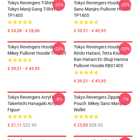
Tokyo Revengers T-Shirts -
Tokyo Revengers Hoodies -
-20%
-20%
Tokyo Manji Gang T-Shirt
Sano Manjiro Pullover Hoodie
TP1405
TP1405
€ 24,38 - € 28,06
€ 39,51 - € 45,95
Tokyo Revengers Hoodies -
Tokyo Revengers Hoodies -
-20%
-20%
Mikey Pullover Hoodie TP1405
Rindo Haitani, Tetta Kisaki,
Ran Haitani En Shuji Hanma
Pullover Hoodie RB01405
€ 39,51 - € 45,95
€ 39,51 - € 45,95
Tokyo Revengers Acryl Figuur:
Tokyo Revengers Zipper
-8%
-7%
Takemichi Hanagaki Acryl
Pouch: Mikey Sano Manjiro
Figuur
Wallet
€ 21,11
$22.95
€ 25,80
$28.05