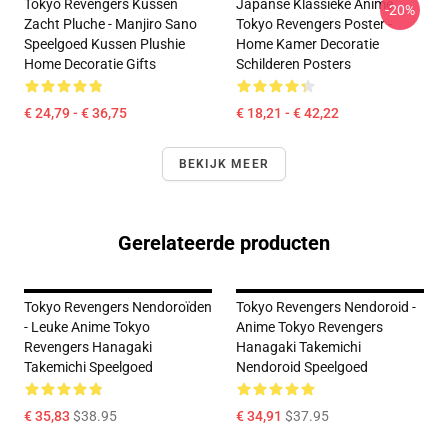
Tokyo Revengers Kussen
Japanse Klassieke Anime
-20%
Zacht Pluche - Manjiro Sano
Tokyo Revengers Poster -
Speelgoed Kussen Plushie
Home Kamer Decoratie
Home Decoratie Gifts
Schilderen Posters
€ 24,79 - € 36,75
€ 18,21 - € 42,22
BEKIJK MEER
Gerelateerde producten
Tokyo Revengers Nendoroïden
Tokyo Revengers Nendoroid -
- Leuke Anime Tokyo
Anime Tokyo Revengers
Revengers Hanagaki
Hanagaki Takemichi
Takemichi Speelgoed
Nendoroid Speelgoed
€ 35,83
$38.95
€ 34,91
$37.95