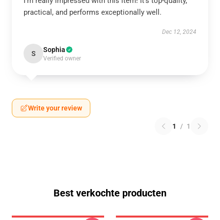
I’m really impressed with this item! It’s top-quality,
practical, and performs exceptionally well.
Dec 12, 2024
Sophia
S
Verified owner
Write your review
1
/
1
Best verkochte producten