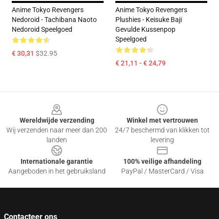
Anime Tokyo Revengers
Anime Tokyo Revengers
Nedoroid - Tachibana Naoto
Plushies - Keisuke Baji
Nedoroid Speelgoed
Gevulde Kussenpop
Speelgoed
€ 30,31
$32.95
€ 21,11 - € 24,79
Footer
Wereldwijde verzending
Winkel met vertrouwen
Wij verzenden naar meer dan 200
24/7 beschermd van klikken tot
landen
levering
Internationale garantie
100% veilige afhandeling
Aangeboden in het gebruiksland
PayPal / MasterCard / Visa
Contacteer ons