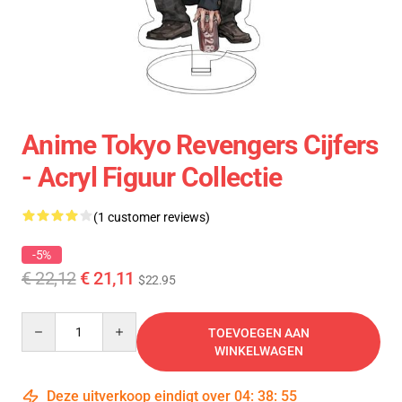
Anime Tokyo Revengers Cijfers
- Acryl Figuur Collectie
(1 customer reviews)
-5%
€ 22,12
€ 21,11
$22.95
Quantity
TOEVOEGEN AAN
WINKELWAGEN
Deze uitverkoop eindigt over
04
:
38
:
55