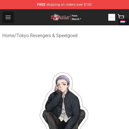
FREE
shipping on orders over $100
Tokyo Revengers Store - Official Tokyo Revengers Merc
Open menu
Home
/
Tokyo Revengers & Speelgoed