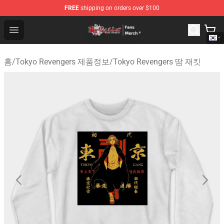
FREE
shipping on orders over $100
Tokyo Revengers Store - Official Tokyo Revengers Merc
Open menu
홈
/
Tokyo Revengers 제품정보
/
Tokyo Revengers 땀 재킷