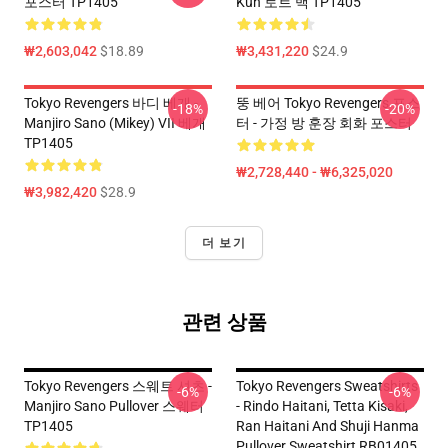
포스터 TP1405
Kun 토트 백 TP1405
₩2,603,042
$18.89
₩3,431,220
$24.9
Tokyo Revengers 바디 베개 -
뚱 베어 Tokyo Revengers 포스
-18%
-20%
Manjiro Sano (Mikey) VII 베개
터 - 가정 방 훈장 회화 포스터
TP1405
₩2,728,440 - ₩6,325,020
₩3,982,420
$28.9
더 보기
관련 상품
Tokyo Revengers 스웨트 셔츠 -
Tokyo Revengers Sweatshirts
-6%
-6%
Manjiro Sano Pullover 스웨터
- Rindo Haitani, Tetta Kisaki,
TP1405
Ran Haitani And Shuji Hanma
Pullover Sweatshirt RB01405