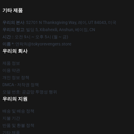
기타 제품
우리의 본사
: 52701 N Thanksgiving Way, 레이, UT 84043, 미국
우리의 창고
: 빌딩 5, Xibahexili, Anshun, 베이징, CN
시간 :
: 오전 9시 ~ 오후 5시 (월 ~ 금)
이름 *
: 연락처@tokyorevengers.store
우리의 회사
제품 정보
이용 약관
개인 정보 정책
DMCA - 저작권 정책
모델 번호: 공급망 투명성 행위
우리의 지원
배송 및 배송 정책
지불 기간
반품 및 환불 정책
기타 제품