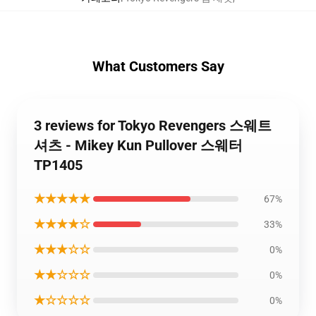
What Customers Say
3 reviews for Tokyo Revengers 스웨트
셔츠 - Mikey Kun Pullover 스웨터
TP1405
★★★★★
67%
★★★★☆
33%
★★★☆☆
0%
★★☆☆☆
0%
★☆☆☆☆
0%