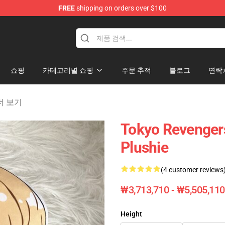
FREE
shipping on orders over $100
rchandise Shop
쇼핑
카테고리별 쇼핑
주문 추적
블로그
연락
 더 보기
Tokyo Revenge
Plushie
(4 customer reviews
₩3,713,710 - ₩5,505,110
Height