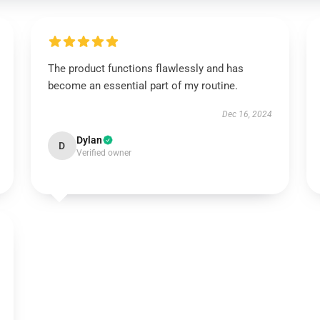
The product functions flawlessly and has
become an essential part of my routine.
Dec 16, 2024
Dylan
D
Verified owner