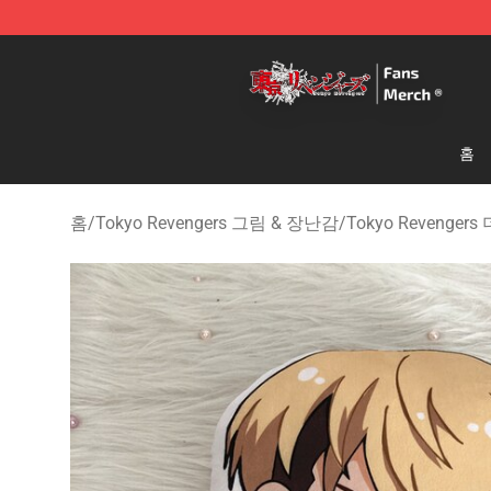
Tokyo Revengers Store - Official Tokyo Revengers Me
홈
홈
/
Tokyo Revengers 그림 & 장난감
/
Tokyo Revengers