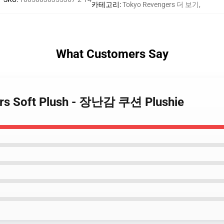
카테고리
:
Tokyo Revengers 더 보기
,
What Customers Say
ers Soft Plush - 장난감 쿠션 Plushie