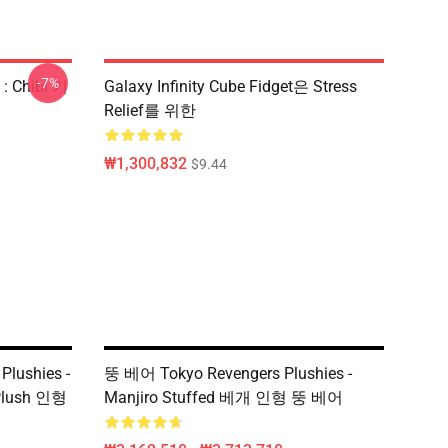
-7%
 Chibi 기
Galaxy Infinity Cube Fidget은 Stress
Relief를 위한
₩1,300,832
$9.44
lushies -
뚱 베어 Tokyo Revengers Plushies -
Plush 인형
Manjiro Stuffed 베개 인형 뚱 베어