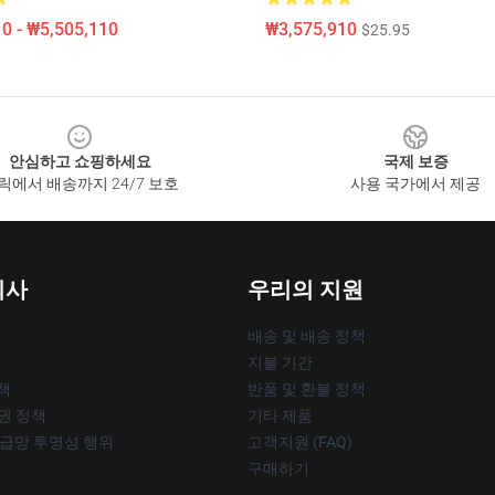
0 - ₩5,505,110
₩3,575,910
$25.95
안심하고 쇼핑하세요
국제 보증
릭에서 배송까지 24/7 보호
사용 국가에서 제공
회사
우리의 지원
배송 및 배송 정책
지불 기간
책
반품 및 환불 정책
작권 정책
기타 제품
공급망 투명성 행위
고객지원 (FAQ)
구매하기