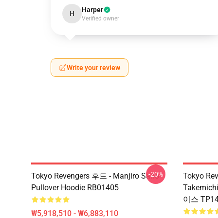
Harper
H
Verified owner
Write your review
-20%
Tokyo Revengers 후드 - Manjiro Sano
Tokyo Re
Pullover Hoodie RB01405
Takemic
이스 TP14
₩5,918,510 - ₩6,883,110