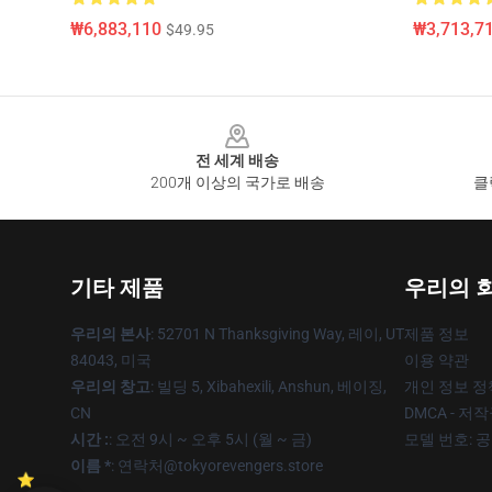
₩6,883,110
₩3,713,71
$49.95
Footer
전 세계 배송
200개 이상의 국가로 배송
클
기타 제품
우리의 
우리의 본사
: 52701 N Thanksgiving Way, 레이, UT
제품 정보
84043, 미국
이용 약관
우리의 창고
: 빌딩 5, Xibahexili, Anshun, 베이징,
개인 정보 정
CN
DMCA - 저
시간 :
: 오전 9시 ~ 오후 5시 (월 ~ 금)
모델 번호: 
이름 *
: 연락처@tokyorevengers.store