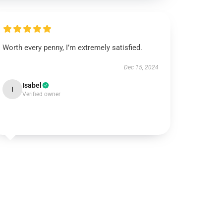
Worth every penny, I’m extremely satisfied.
Dec 15, 2024
Isabel
I
Verified owner