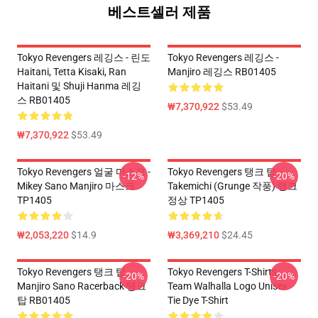
베스트셀러 제품
Tokyo Revengers 레깅스 - 린도
Tokyo Revengers 레깅스 -
Haitani, Tetta Kisaki, Ran
Manjiro 레깅스 RB01405
Haitani 및 Shuji Hanma 레깅
스 RB01405
₩7,370,922
$53.49
₩7,370,922
$53.49
Tokyo Revengers 얼굴 마스크 -
Tokyo Revengers 탱크 탑 -
-12%
-20%
Mikey Sano Manjiro 마스크
Takemichi (Grunge 작풍) 탱크
TP1405
정상 TP1405
₩2,053,220
$14.9
₩3,369,210
$24.45
Tokyo Revengers 탱크 탑 -
Tokyo Revengers T-Shirts -
-20%
-20%
Manjiro Sano Racerback 탱크
Team Walhalla Logo Unisex
탑 RB01405
Tie Dye T-Shirt