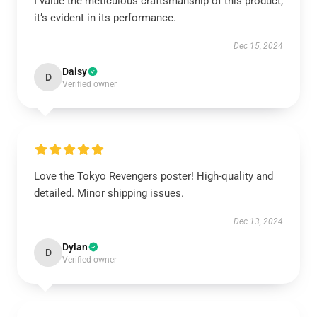
I value the meticulous craftsmanship of this product;
it’s evident in its performance.
Dec 15, 2024
Daisy
D
Verified owner
Love the Tokyo Revengers poster! High-quality and
detailed. Minor shipping issues.
Dec 13, 2024
Dylan
D
Verified owner