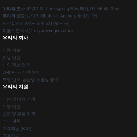
우리의 본사
: 52701 N Thanksgiving Way, 레이, UT 84043, 미국
우리의 창고
: 빌딩 5, Xibahexili, Anshun, 베이징, CN
시간 :
: 오전 9시 ~ 오후 5시 (월 ~ 금)
이름 *
: 연락처@tokyorevengers.store
우리의 회사
제품 정보
이용 약관
개인 정보 정책
DMCA - 저작권 정책
모델 번호: 공급망 투명성 행위
우리의 지원
배송 및 배송 정책
지불 기간
반품 및 환불 정책
기타 제품
고객지원 (FAQ)
구매하기