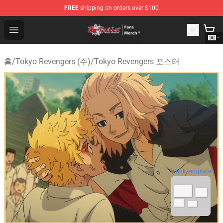
FREE
shipping on orders over $100
Tokyo Revengers Store - Official Tokyo Revengers Merc
Open menu
홈
/
Tokyo Revengers (주)
/
Tokyo Revengers 포스터
blank template