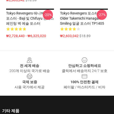
₩2,603,042
$18.89
Tokyo Revengers 애니메이션
Tokyo Revengers 포스터 -
-20%
-27%
포스터 - Baji 및 Chifuyu 캔버스
Older Takemichi Hanagaki
페인팅 벽 예술 포스터
Smiling 얼굴 포스터 TP1405
₩2,728,440 - ₩6,325,020
₩2,603,042
$18.89
Footer
전 세계 배송
안심하고 쇼핑하세요
200개 이상의 국가로 배송
클릭에서 배송까지 24/7 보호
국제 보증
100% 안전한 결제
사용 국가에서 제공
페이팔 / 마스터카드 / 비자
기타 제품