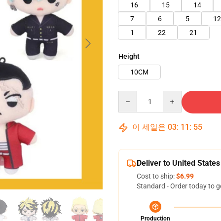
16
15
14
7
6
5
12
1
22
21
Height
10CM
Quantity
이 세일은
03
:
11
:
54
Deliver to United States
Cost to ship:
$6.99
Standard - Order today to g
Production