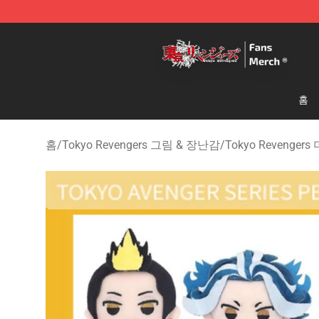
Tokyo Revengers Store - Official Tokyo Revengers Me
홈
홈
/
Tokyo Revengers 그림 & 장난감
/
Tokyo Revengers