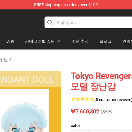
FREE
shipping on orders over $100
rchandise Shop
쇼핑
카테고리별 쇼핑
주문 추적
블로그
연락
 더 보기
Tokyo Reveng
모델 장난감
(5 customer reviews
₩7,660,302
$55.59
color