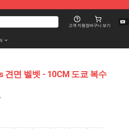
고객 지원
장바구니 보기
처
ers 견면 벨벳 - 10CM 도쿄 복수
)