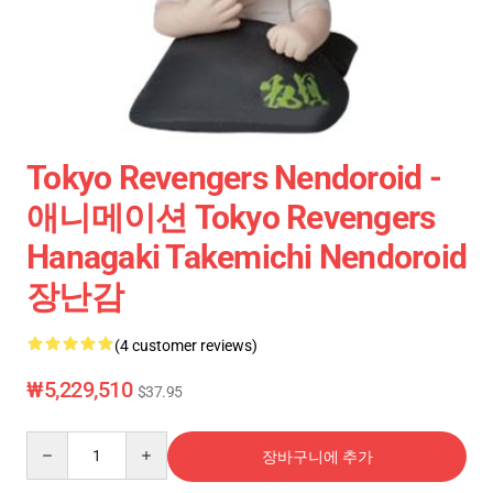
Tokyo Revengers Nendoroid -
애니메이션 Tokyo Revengers
Hanagaki Takemichi Nendoroid
장난감
(4 customer reviews)
₩5,229,510
$37.95
Quantity
장바구니에 추가