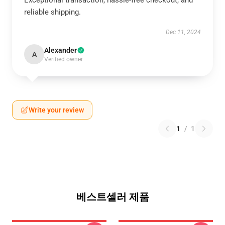
Exceptional transaction, hassle-free checkout, and
reliable shipping.
Dec 11, 2024
Alexander
A
Verified owner
Write your review
1
/
1
베스트셀러 제품