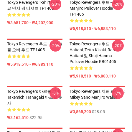
Tokyo Revengers T-Shirts - 도
Tokyo Revengers 후드 - Sano
-20%
-20%
쿄 만지 갱 티셔츠 TP1405
Manjiro Pullover Hoodie
TP1405
₩3,651,700 - ₩4,202,900
₩5,918,510 - ₩6,883,110
Tokyo Revengers 후드 - 마이크
Tokyo Revengers 후드 - 린도
-20%
-20%
풀 오버 후드 TP1405
Haitani, Tetta Kisaki, Ran
Haitani 및 Shuji Hanma
Pullover Hoodie RB01405
₩5,918,510 - ₩6,883,110
₩5,918,510 - ₩6,883,110
Tokyo Revengers 아크릴 그림:
Tokyo Revengers 지퍼 파우치 :
-8%
-7%
Takemichi Hanagaki 아크릴 숫
Mikey Sano Manjiro Wallet
자
₩3,865,290
$28.05
₩3,162,510
$22.95