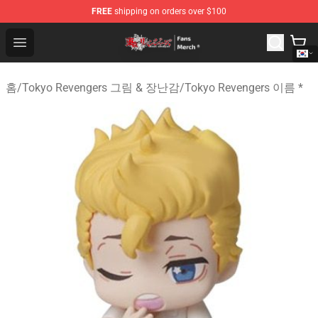
FREE
shipping on orders over $100
Tokyo Revengers Store - Official Tokyo Revengers Merc
Open menu
홈
/
Tokyo Revengers 그림 & 장난감
/
Tokyo Revengers 이름 *