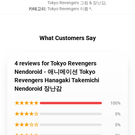
Tokyo Revengers 그림 & 장난감
,
카테고리
:
Tokyo Revengers 이름 *
,
What Customers Say
4 reviews for Tokyo Revengers
Nendoroid - 애니메이션 Tokyo
Revengers Hanagaki Takemichi
Nendoroid 장난감
★★★★★
100%
★★★★☆
0%
★★★☆☆
0%