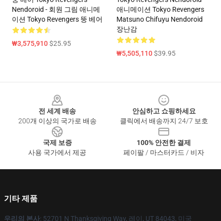
Nendoroid - 회원 그림 애니메
애니메이션 Tokyo Revengers
이션 Tokyo Revengers 뚱 베어
Matsuno Chifuyu Nendoroid
장난감
₩3,575,910
$25.95
₩5,505,110
$39.95
Footer
전 세계 배송
안심하고 쇼핑하세요
200개 이상의 국가로 배송
클릭에서 배송까지 24/7 보호
국제 보증
100% 안전한 결제
사용 국가에서 제공
페이팔 / 마스터카드 / 비자
기타 제품
우리의 본사
: 52701 N Thanksgiving Way, 레이, UT 84043, 미국