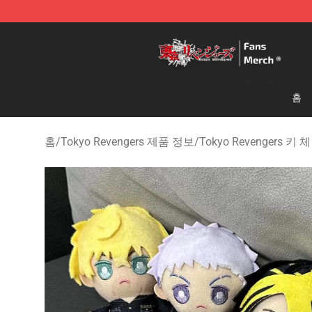
Tokyo Revengers Store - Official Tokyo Revengers Me
홈
홈
/
Tokyo Revengers 제품 정보
/
Tokyo Revengers 키 