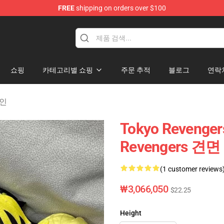
FREE
shipping on orders over $100
rchandise Shop
쇼핑
카테고리별 쇼핑
주문 추적
블로그
연락
체인
Tokyo Revenge
Revengers 견면
(1 customer reviews
₩3,066,050
$22.25
Height