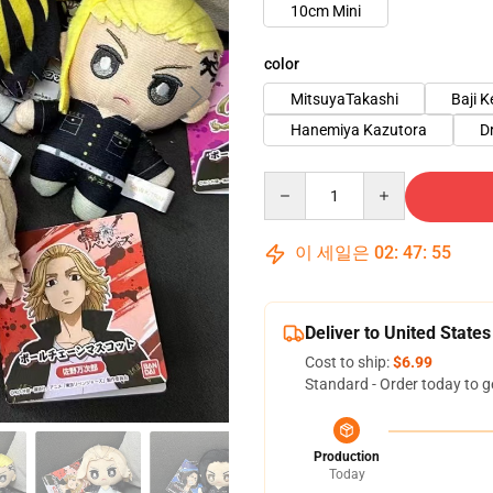
10cm Mini
color
MitsuyaTakashi
Baji K
Hanemiya Kazutora
D
Quantity
이 세일은
02
:
47
:
54
Deliver to United States
Cost to ship:
$6.99
Standard - Order today to g
Production
Today