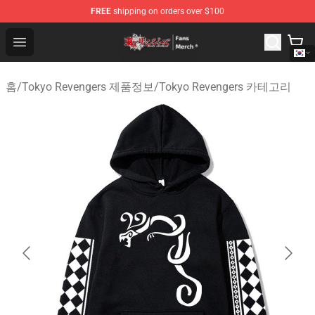
FREE
shipping on orders over $100
Tokyo Revengers Store - Official Tokyo Revengers Merc
Open menu
홈
/
Tokyo Revengers 제품정보
/
Tokyo Revengers 카테고리