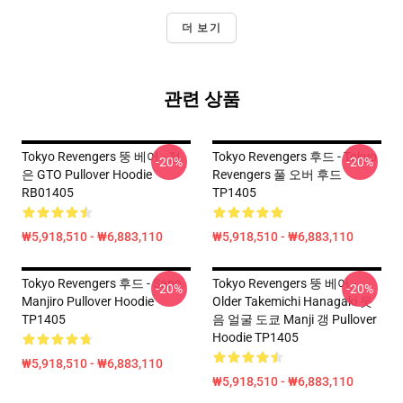
더 보기
관련 상품
Tokyo Revengers 뚱 베어 - 젊
Tokyo Revengers 후드 - Tokyo
-20%
-20%
은 GTO Pullover Hoodie
Revengers 풀 오버 후드
RB01405
TP1405
₩5,918,510 - ₩6,883,110
₩5,918,510 - ₩6,883,110
Tokyo Revengers 후드 - Sano
Tokyo Revengers 뚱 베어 -
-20%
-20%
Manjiro Pullover Hoodie
Older Takemichi Hanagaki 웃
TP1405
음 얼굴 도쿄 Manji 갱 Pullover
Hoodie TP1405
₩5,918,510 - ₩6,883,110
₩5,918,510 - ₩6,883,110