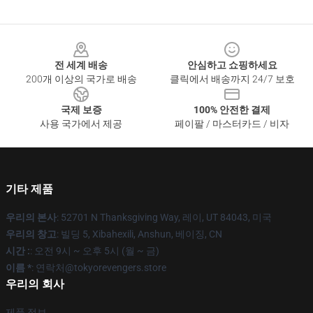
Footer
전 세계 배송
안심하고 쇼핑하세요
200개 이상의 국가로 배송
클릭에서 배송까지 24/7 보호
국제 보증
100% 안전한 결제
사용 국가에서 제공
페이팔 / 마스터카드 / 비자
기타 제품
우리의 본사
: 52701 N Thanksgiving Way, 레이, UT 84043, 미국
우리의 창고
: 빌딩 5, Xibahexili, Anshun, 베이징, CN
시간 :
: 오전 9시 ~ 오후 5시 (월 ~ 금)
이름 *
: 연락처@tokyorevengers.store
우리의 회사
제품 정보