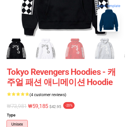
blank template
Tokyo Revengers Hoodies - 캐
주얼 패션 애니메이션 Hoodie
(4 customer reviews)
₩73,981
₩59,185
-20%
$42.95
Type
Unisex