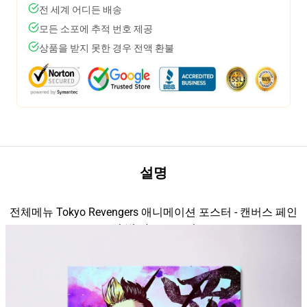
전 세계 어디든 배송
모든 소포에 추적 번호 제공
상품을 받지 못한 경우 전액 환불
설명
전체메뉴 Tokyo Revengers 애니메이션 포스터 - 캔버스 페인
modname=house&peak=30의
팅 벽 아트 포스터
modname=pictures&cols=1&colspace=10&rowspace=20&align=middl