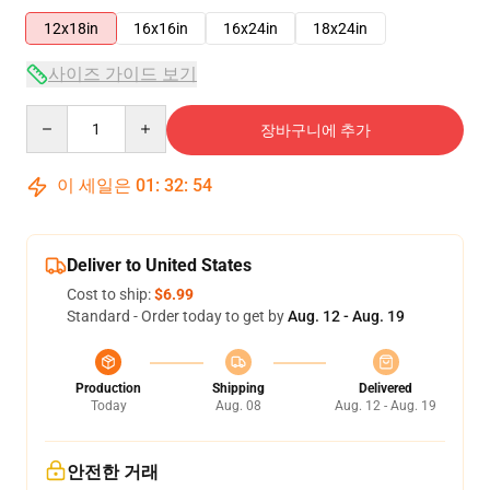
12x18in
16x16in
16x24in
18x24in
사이즈 가이드 보기
Quantity
장바구니에 추가
이 세일은
01
:
32
:
53
Deliver to United States
Cost to ship:
$6.99
Standard - Order today to get by
Aug. 12 - Aug. 19
Production
Shipping
Delivered
Today
Aug. 08
Aug. 12 - Aug. 19
안전한 거래