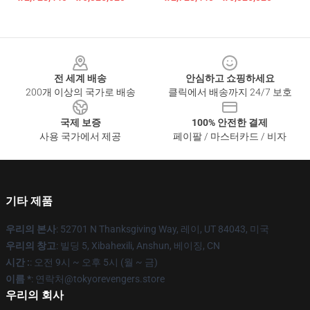
Footer
전 세계 배송
안심하고 쇼핑하세요
200개 이상의 국가로 배송
클릭에서 배송까지 24/7 보호
국제 보증
100% 안전한 결제
사용 국가에서 제공
페이팔 / 마스터카드 / 비자
기타 제품
우리의 본사
: 52701 N Thanksgiving Way, 레이, UT 84043, 미국
우리의 창고
: 빌딩 5, Xibahexili, Anshun, 베이징, CN
시간 :
: 오전 9시 ~ 오후 5시 (월 ~ 금)
이름 *
: 연락처@tokyorevengers.store
우리의 회사