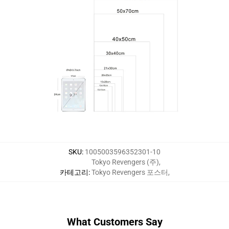
SKU
:
1005003596352301-10
Tokyo Revengers (주)
,
카테고리
:
Tokyo Revengers 포스터
,
What Customers Say