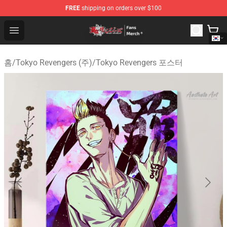
FREE
shipping on orders over $100
Tokyo Revengers Store - Official Tokyo Revengers Merc
Open menu
홈
/
Tokyo Revengers (주)
/
Tokyo Revengers 포스터