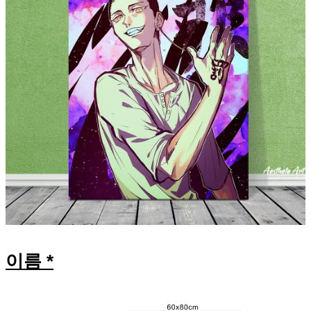
modname=house&peak=30의
modname=ckeditor 지시어
modname=ckedi 지시어
이름 *