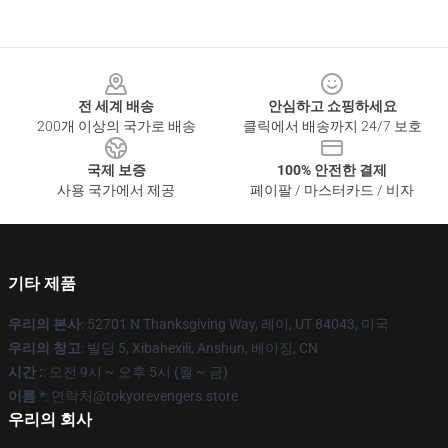
Footer
전 세계 배송
안심하고 쇼핑하세요
200개 이상의 국가로 배송
클릭에서 배송까지 24/7 보호
국제 보증
100% 안전한 결제
사용 국가에서 제공
페이팔 / 마스터카드 / 비자
기타 제품
우리의 본사
: 52701 N Thanksgiving Way, 레이, UT 84043, 미국
우리의 창고
: 빌딩 5, Xibahexili, Anshun, 베이징, CN
시간 :
: 오전 9시 ~ 오후 5시 (월 ~ 금)
이름 *
: 연락처@tokyorevengers.store
우리의 회사