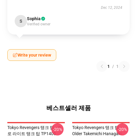
Dec 12, 2024
Sophia
S
Verified owner
Write your review
1
/
1
베스트셀러 제품
Tokyo Revengers 탱크 탑 - 솔
Tokyo Revengers 탱크 탑 -
-20%
-20%
로 라이트 탱크 탑 TP1405
Older Takemichi Hanagaki