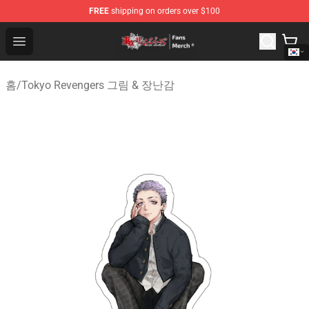
FREE
shipping on orders over $100
Tokyo Revengers Store - Official Tokyo Revengers Merc
Open menu
홈
/
Tokyo Revengers 그림 & 장난감