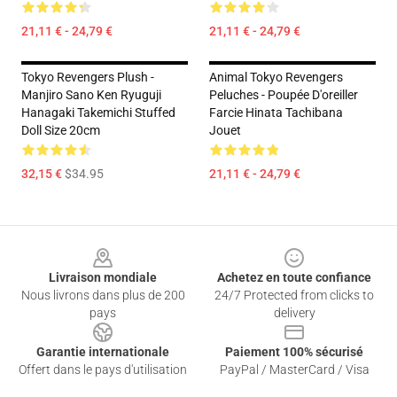
21,11 € - 24,79 €
21,11 € - 24,79 €
Tokyo Revengers Plush -
Animal Tokyo Revengers
Manjiro Sano Ken Ryuguji
Peluches - Poupée D'oreiller
Hanagaki Takemichi Stuffed
Farcie Hinata Tachibana
Doll Size 20cm
Jouet
32,15 €
$34.95
21,11 € - 24,79 €
Footer
Livraison mondiale
Achetez en toute confiance
Nous livrons dans plus de 200
24/7 Protected from clicks to
pays
delivery
Garantie internationale
Paiement 100% sécurisé
Offert dans le pays d'utilisation
PayPal / MasterCard / Visa