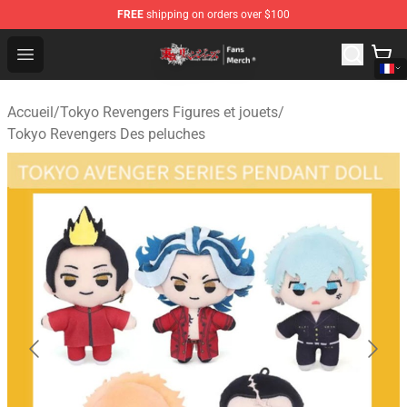
FREE
shipping on orders over $100
Tokyo Revengers Store - Official Tokyo Revengers Merc
Open menu
Accueil
/
Tokyo Revengers Figures et jouets
/
Tokyo Revengers Des peluches