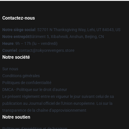
Contactez-nous
Notre siège social
: 52701 N Thanksgiving Way, Lehi, UT 84043, US
Notre entrepôt
Bâtiment 5, Xibahexili, Anshun, Beijing, CN
Heure
: 9h – 17h (lu – vendredi)
Courriel
: contact@tokyorevengers.store
Notre société
Sur nous
Conditions générales
Politiques de confidentialité
DMCA - Politique sur le droit d'auteur
Le présent règlement entre en vigueur le jour suivant celui de sa
publication au Journal officiel de l'Union européenne. Loi sur la
transparence de la chaîne d'approvisionnement
Notre soutien
Politiques d'expédition et de livraison