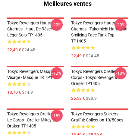
Meilleures ventes
Tokyo Revengers Hauts-
Tokyo Revengers Hauts-
-20%
-20%
Citernes - Haut De Réservoir
Citernes - Takemichi Hanagaki
Léger Solo TP1405
Smileing Face Tank Top
TP1405
22,49 €
$24.45
22,49 €
$24.45
Tokyo Revengers Masques
Tokyo Revengers Oreiller Du
-12%
-18%
Visage - Masque TR TP1405
Corps - Tokyo Revengers
Oreiller TP1405
13,70 €
$14.9
26,58 €
$28.9
Tokyo Revengers Oreiller Pour
Tokyo Revengers Stickers
-18%
Le Corps - Oreiller Mikey Et
Graffiti: Collection 10/50pcs
Draken TP1405
18,40 € - 55,20 €