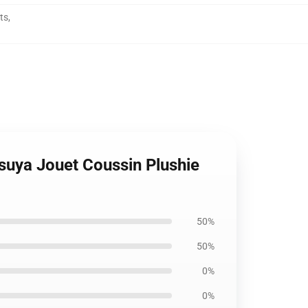
ts
,
tsuya Jouet Coussin Plushie
50%
50%
0%
0%