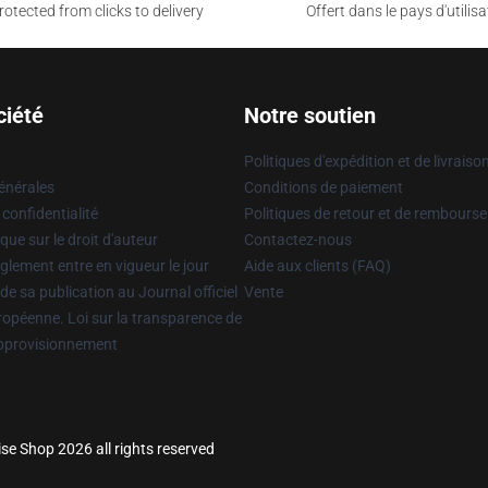
otected from clicks to delivery
Offert dans le pays d'utilisa
ciété
Notre soutien
Politiques d'expédition et de livraiso
énérales
Conditions de paiement
 confidentialité
Politiques de retour et de rembours
que sur le droit d'auteur
Contactez-nous
glement entre en vigueur le jour
Aide aux clients (FAQ)
 de sa publication au Journal officiel
Vente
uropéenne. Loi sur la transparence de
approvisionnement
se Shop 2026 all rights reserved