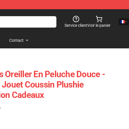
Service client
Voir le panier
Contact
 Oreiller En Peluche Douce -
 Jouet Coussin Plushie
ion Cadeaux
)