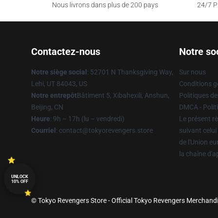
Nous livrons dans plus de 200 pays
24/7 Pr
Contactez-nous
Notre so
Notre siège social
: 52701 N Thanksgiving Way,
Sur nous
Lehi, UT 84043, US
Conditions g
Notre entrepôt
Bâtiment 5, Xibahexili, Anshun,
Politiques de
Beijing, CN
DMCA - Politi
Heure
: 9h – 17h (lu – vendredi)
Le présent rè
Courriel
: contact@tokyorevengers.store
suivant celui
de l'Union e
la chaîne d'
UNLOCK
10% OFF
© Tokyo Revengers Store - Official Tokyo Revengers Merchandi