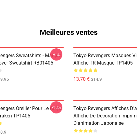
Meilleures ventes
-6%
engers Sweatshirts - Manjiro
Tokyo Revengers Masques Vi
over Sweatshirt RB01405
Affiche TR Masque TP1405
13,70 €
9.95
$14.9
-18%
engers Oreiller Pour Le Corps
Tokyo Revengers Affiches D'a
 Draken TP1405
Affiche De Décoration Impri
D'animation Japonaise
8.9