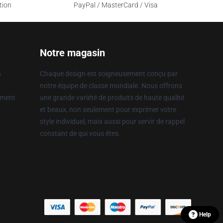
tion
PayPal / MasterCard / Visa
Notre magasin
n
Chaque design est soigneusement conçu par
notre équipe de classe mondiale. Nous offrons
ement
une grande variété de produits de haute qualité
et beaux, non seulement pour exprimer votre
style individuel, mais aussi pour servir de rappel
constant de qui vous êtes.
Help