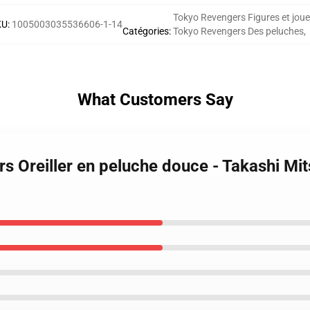
Tokyo Revengers Figures et joue
KU
:
1005003035536606-1-14
Catégories
:
Tokyo Revengers Des peluches
,
What Customers Say
s Oreiller en peluche douce - Takashi Mi