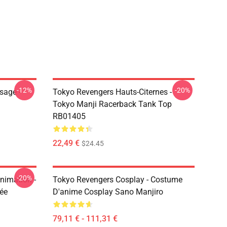
-12%
-20%
sage -
Tokyo Revengers Hauts-Citernes -
Tokyo Manji Racerback Tank Top
RB01405
22,49 €
$24.45
-20%
nimation -
Tokyo Revengers Cosplay - Costume
mée
D'anime Cosplay Sano Manjiro
79,11 € - 111,31 €