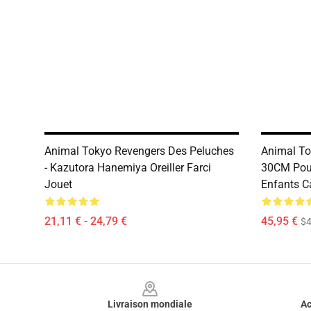
Animal Tokyo Revengers Des Peluches
Animal To
- Kazutora Hanemiya Oreiller Farci
30CM Pour
Jouet
Enfants C
21,11 € - 24,79 €
45,95 €
$4
Footer
Livraison mondiale
Ac