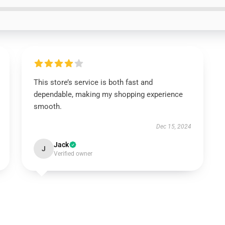
This store’s service is both fast and
dependable, making my shopping experience
smooth.
Dec 15, 2024
Jack
J
Verified owner