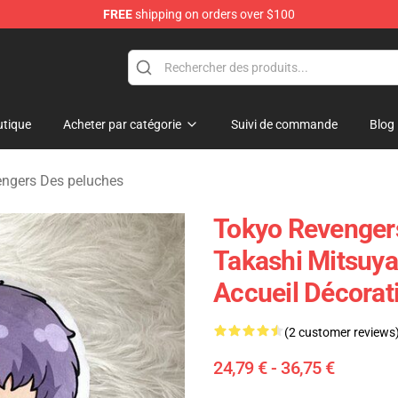
FREE
shipping on orders over $100
rchandise Shop
tique
Acheter par catégorie
Suivi de commande
Blog
ngers Des peluches
Tokyo Revengers
Takashi Mitsuya
Accueil Décorat
(2 customer reviews
24,79 € - 36,75 €