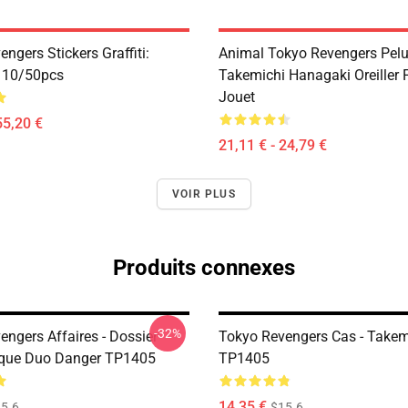
ngers Stickers Graffiti:
Animal Tokyo Revengers Pelu
n 10/50pcs
Takemichi Hanagaki Oreiller 
Jouet
55,20 €
21,11 € - 24,79 €
VOIR PLUS
Produits connexes
-32%
engers Affaires - Dossier
Tokyo Revengers Cas - Takem
ique Duo Danger TP1405
TP1405
14,35 €
5.6
$15.6