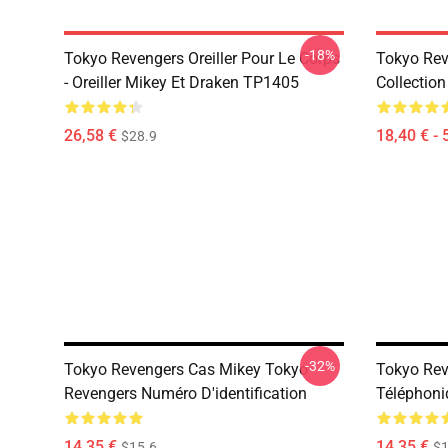
-18%
Tokyo Revengers Oreiller Pour Le Corps
Tokyo Reve
- Oreiller Mikey Et Draken TP1405
Collectio
26,58 €
18,40 € - 
$28.9
-32%
Tokyo Revengers Cas Mikey Tokyo
Tokyo Rev
Revengers Numéro D'identification
Téléphon
14,35 €
14,35 €
$15.6
$1