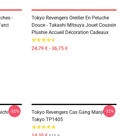
ches -
Tokyo Revengers Oreiller En Peluche
Farci
Douce - Takashi Mitsuya Jouet Coussin
Plushie Accueil Décoration Cadeaux
24,79 € - 36,75 €
-32%
-32%
ichi
Tokyo Revengers Cas Gang Manji De
Tokyo TP1405
14,35 €
$15.6