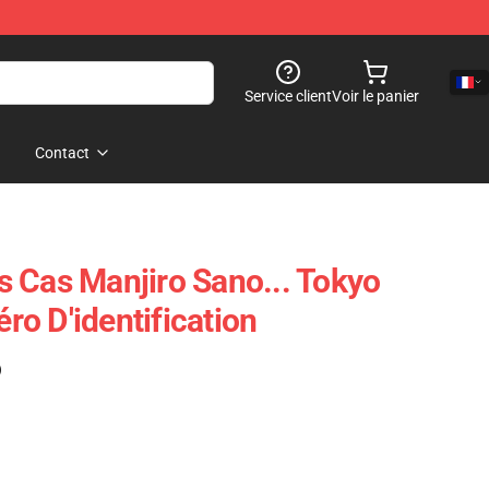
Service client
Voir le panier
Contact
 Cas Manjiro Sano... Tokyo
o D'identification
)