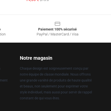
e
Paiement 100% sécurisé
tion
PayPal / MasterCard / Visa
Notre magasin
n
Chaque design est soigneusement conçu par
notre équipe de classe mondiale. Nous offrons
ement
une grande variété de produits de haute qualité
et beaux, non seulement pour exprimer votre
style individuel, mais aussi pour servir de rappel
constant de qui vous êtes.