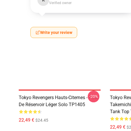
R
Verified owner
Write your review
-20%
Tokyo Revengers Hauts-Citernes - Haut
Tokyo Rev
De Réservoir Léger Solo TP1405
Takemichi
Tank Top
22,49 €
$24.45
22,49 €
$2