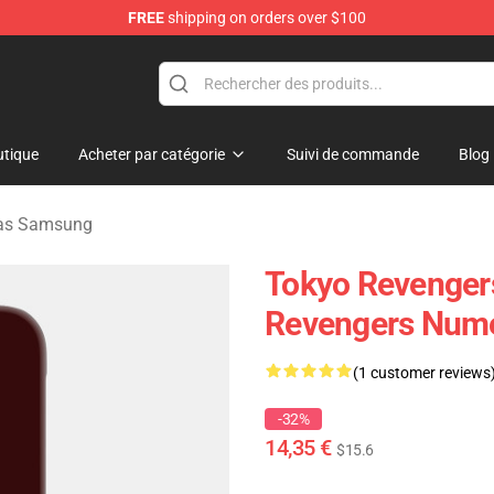
FREE
shipping on orders over $100
rchandise Shop
tique
Acheter par catégorie
Suivi de commande
Blog
Cas Samsung
Tokyo Revengers
Revengers Numér
(1 customer reviews
-32%
14,35 €
$15.6