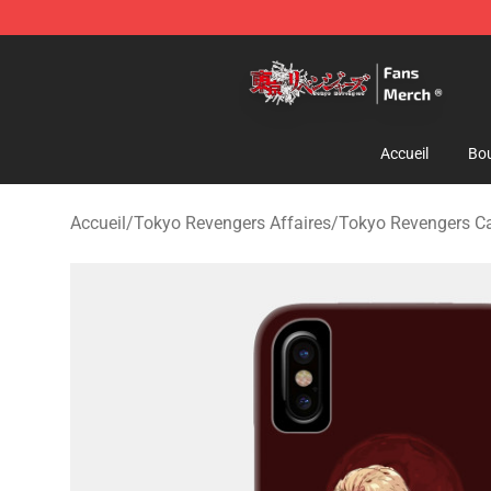
Tokyo Revengers Store - Official Tokyo Revengers Me
Accueil
Bou
Accueil
/
Tokyo Revengers Affaires
/
Tokyo Revengers 