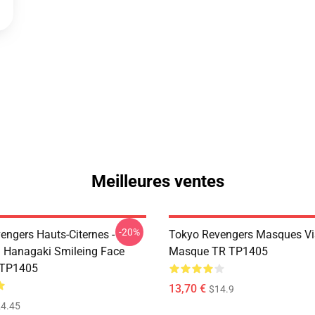
Meilleures ventes
-20%
engers Hauts-Citernes -
Tokyo Revengers Masques Vi
 Hanagaki Smileing Face
Masque TR TP1405
 TP1405
13,70 €
$14.9
4.45