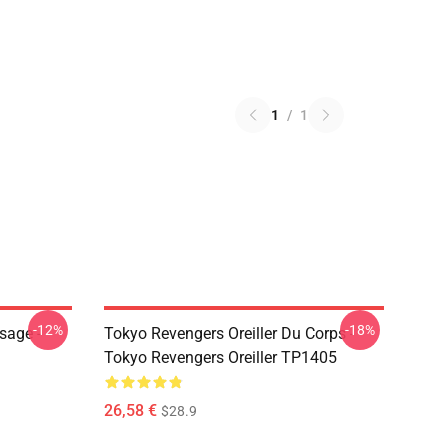
1
/
1
-12%
-18%
sage -
Tokyo Revengers Oreiller Du Corps -
Tokyo Revengers Oreiller TP1405
26,58 €
$28.9