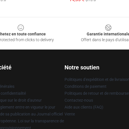
hetez en toute confiance
Garantie international
otected from clicks to delivery
Offert dans le pays d'utilisa
ciété
Notre soutien
Politiques d'expédition et de livraiso
énérales
Conditions de paiement
 confidentialité
Politiques de retour et de rembours
que sur le droit d'auteur
Contactez-nous
glement entre en vigueur le jour
Aide aux clients (FAQ)
 de sa publication au Journal officiel
Vente
uropéenne. Loi sur la transparence de
approvisionnement