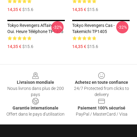
14,35 €
$15.6
14,35 €
$15.6
Tokyo Revengers Affaires -
Tokyo Revengers Cas -
-32%
-32%
Oui. Heure Téléphone TP1405
Takemichi TP1405
14,35 €
$15.6
14,35 €
$15.6
Footer
Livraison mondiale
Achetez en toute confiance
Nous livrons dans plus de 200
24/7 Protected from clicks to
pays
delivery
Garantie internationale
Paiement 100% sécurisé
Offert dans le pays d'utilisation
PayPal / MasterCard / Visa