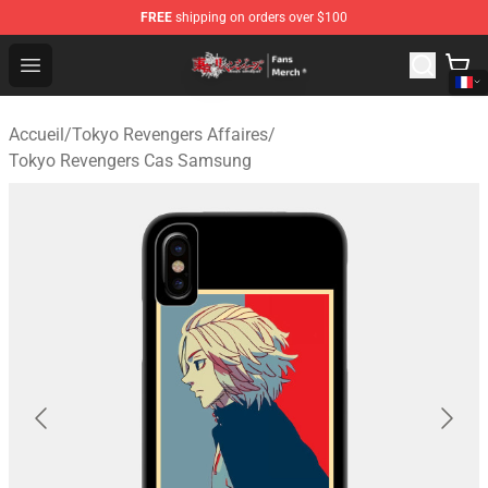
FREE
shipping on orders over $100
Tokyo Revengers Store - Official Tokyo Revengers Merc
Open menu
Accueil
/
Tokyo Revengers Affaires
/
Tokyo Revengers Cas Samsung