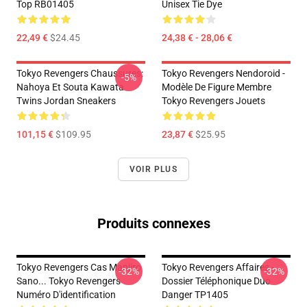
Top RB01405
Unisex Tie Dye
22,49 €
$24.45
24,38 € - 28,06 €
Tokyo Revengers Chaussures:
Tokyo Revengers Nendoroid -
-5%
Nahoya Et Souta Kawata
Modèle De Figure Membre
Twins Jordan Sneakers
Tokyo Revengers Jouets
101,15 €
$109.95
23,87 €
$25.95
VOIR PLUS
Produits connexes
Tokyo Revengers Cas Manjiro
Tokyo Revengers Affaires -
-32%
-32%
Sano... Tokyo Revengers
Dossier Téléphonique Duo
Numéro D'identification
Danger TP1405