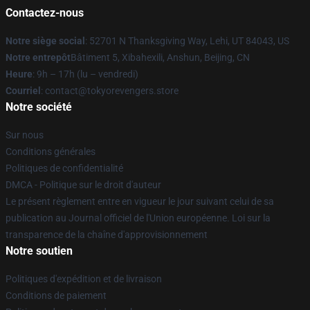
Contactez-nous
Notre siège social
: 52701 N Thanksgiving Way, Lehi, UT 84043, US
Notre entrepôt
Bâtiment 5, Xibahexili, Anshun, Beijing, CN
Heure
: 9h – 17h (lu – vendredi)
Courriel
: contact@tokyorevengers.store
Notre société
Sur nous
Conditions générales
Politiques de confidentialité
DMCA - Politique sur le droit d'auteur
Le présent règlement entre en vigueur le jour suivant celui de sa
publication au Journal officiel de l'Union européenne. Loi sur la
transparence de la chaîne d'approvisionnement
Notre soutien
Politiques d'expédition et de livraison
Conditions de paiement