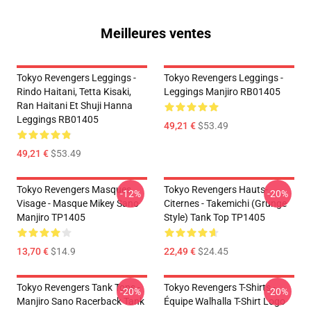
Meilleures ventes
Tokyo Revengers Leggings -
Tokyo Revengers Leggings -
Rindo Haitani, Tetta Kisaki,
Leggings Manjiro RB01405
Ran Haitani Et Shuji Hanna
Leggings RB01405
49,21 €
$53.49
49,21 €
$53.49
Tokyo Revengers Masques
Tokyo Revengers Hauts-
-12%
-20%
Visage - Masque Mikey Sano
Citernes - Takemichi (Grunge
Manjiro TP1405
Style) Tank Top TP1405
13,70 €
$14.9
22,49 €
$24.45
Tokyo Revengers Tank Tops -
Tokyo Revengers T-Shirts -
-20%
-20%
Manjiro Sano Racerback Tank
Équipe Walhalla T-Shirt Logo