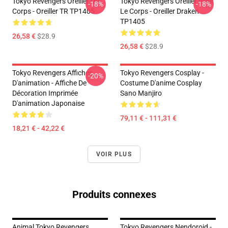
Tokyo Revengers Oreiller Du
Tokyo Revengers Oreiller Pour
-18%
-18%
Corps - Oreiller TR TP1405
Le Corps - Oreiller Draken
TP1405
26,58 €
$28.9
26,58 €
$28.9
Tokyo Revengers Affiches
Tokyo Revengers Cosplay -
-20%
D'animation - Affiche De
Costume D'anime Cosplay
Décoration Imprimée
Sano Manjiro
D'animation Japonaise
79,11 € - 111,31 €
18,21 € - 42,22 €
VOIR PLUS
Produits connexes
Animal Tokyo Revengers
Tokyo Revengers Nendoroid -