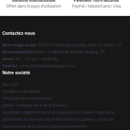
Garantie internationale
Paiement 100% sécurisé
Offert dans le pays d'utilisation
PayPal / MasterCard / Visa
Contactez-nous
Notre siège social
: 52701 N Thanksgiving Way, Lehi, UT 84043, US
Notre entrepôt
Bâtiment 5, Xibahexili, Anshun, Beijing, CN
Heure
: 9h – 17h (lu – vendredi)
Courriel
: contact@tokyorevengers.store
Notre société
Sur nous
Conditions générales
Politiques de confidentialité
DMCA - Politique sur le droit d'auteur
Le présent règlement entre en vigueur le jour suivant celui de sa
publication au Journal officiel de l'Union européenne. Loi sur la
transparence de la chaîne d'approvisionnement