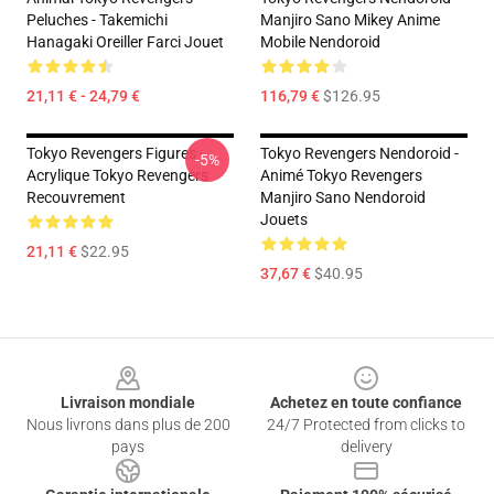
Peluches - Takemichi
Manjiro Sano Mikey Anime
Hanagaki Oreiller Farci Jouet
Mobile Nendoroid
21,11 € - 24,79 €
116,79 €
$126.95
Tokyo Revengers Figures -
Tokyo Revengers Nendoroid -
-5%
Acrylique Tokyo Revengers
Animé Tokyo Revengers
Recouvrement
Manjiro Sano Nendoroid
Jouets
21,11 €
$22.95
37,67 €
$40.95
Footer
Livraison mondiale
Achetez en toute confiance
Nous livrons dans plus de 200
24/7 Protected from clicks to
pays
delivery