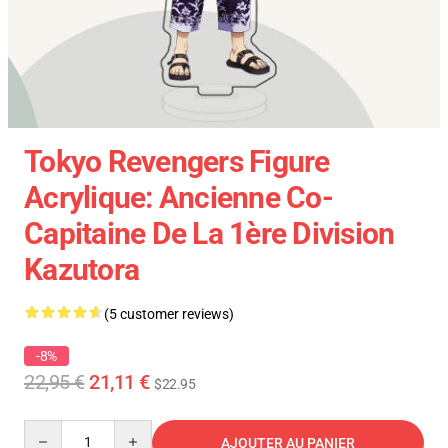
Tokyo Revengers Figure
Acrylique: Ancienne Co-
Capitaine De La 1ère Division
Kazutora
(5 customer reviews)
-8%
22,95 €
21,11 €
$22.95
Quantity
AJOUTER AU PANIER