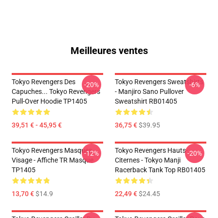
Meilleures ventes
Tokyo Revengers Des
Tokyo Revengers Sweatshirts
-20%
-6%
Capuches... Tokyo Revengers
- Manjiro Sano Pullover
Pull-Over Hoodie TP1405
Sweatshirt RB01405
39,51 € - 45,95 €
36,75 €
$39.95
Tokyo Revengers Masques
Tokyo Revengers Hauts-
-12%
-20%
Visage - Affiche TR Masque
Citernes - Tokyo Manji
TP1405
Racerback Tank Top RB01405
13,70 €
$14.9
22,49 €
$24.45