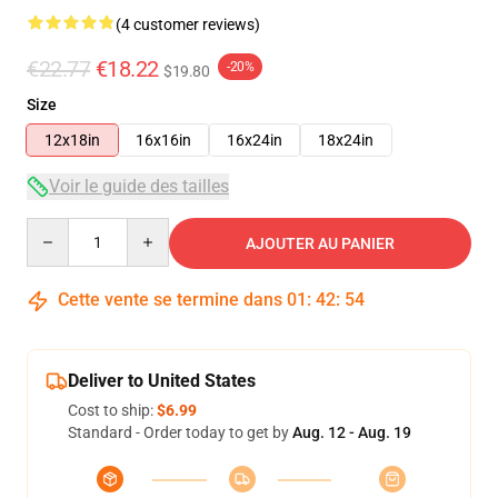
(4 customer reviews)
€22.77
€18.22
-20%
$19.80
Size
12x18in
16x16in
16x24in
18x24in
Voir le guide des tailles
Quantity
AJOUTER AU PANIER
Cette vente se termine dans
01
:
42
:
54
Deliver to United States
Cost to ship:
$6.99
Standard - Order today to get by
Aug. 12 - Aug. 19