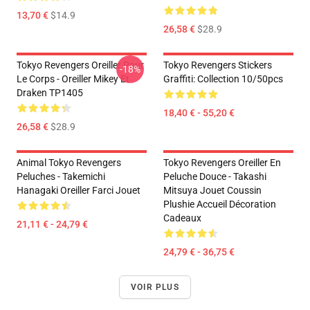
13,70 €
$14.9
26,58 €
$28.9
Tokyo Revengers Oreiller Pour
Tokyo Revengers Stickers
-18%
Le Corps - Oreiller Mikey Et
Graffiti: Collection 10/50pcs
Draken TP1405
18,40 € - 55,20 €
26,58 €
$28.9
Animal Tokyo Revengers
Tokyo Revengers Oreiller En
Peluches - Takemichi
Peluche Douce - Takashi
Hanagaki Oreiller Farci Jouet
Mitsuya Jouet Coussin
Plushie Accueil Décoration
Cadeaux
21,11 € - 24,79 €
24,79 € - 36,75 €
VOIR PLUS