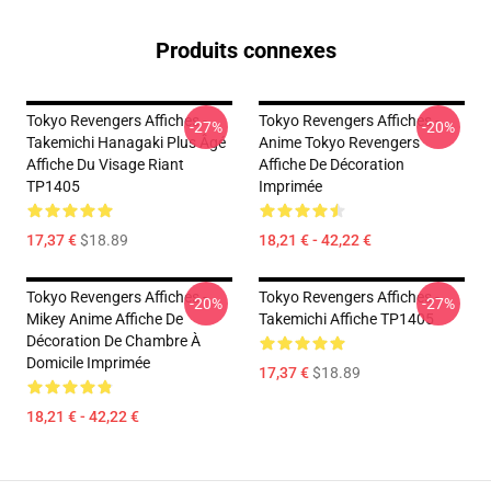
Produits connexes
Tokyo Revengers Affiches -
Tokyo Revengers Affiches -
-27%
-20%
Takemichi Hanagaki Plus Âgé
Anime Tokyo Revengers
Affiche Du Visage Riant
Affiche De Décoration
TP1405
Imprimée
17,37 €
$18.89
18,21 € - 42,22 €
Tokyo Revengers Affiches -
Tokyo Revengers Affiches -
-20%
-27%
Mikey Anime Affiche De
Takemichi Affiche TP1405
Décoration De Chambre À
Domicile Imprimée
17,37 €
$18.89
18,21 € - 42,22 €