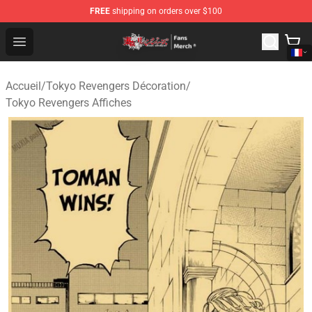
FREE
shipping on orders over $100
Tokyo Revengers Store - Official Tokyo Revengers Merc
Open menu
Accueil
/
Tokyo Revengers Décoration
/
Tokyo Revengers Affiches