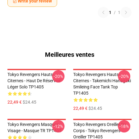
Write your review
1
/
1
Meilleures ventes
Tokyo Revengers Hauts-
Tokyo Revengers Hauts-
-20%
-20%
Citernes - Haut De Réservoir
Citernes - Takemichi Hanagaki
Léger Solo TP1405
Smileing Face Tank Top
TP1405
22,49 €
$24.45
22,49 €
$24.45
Tokyo Revengers Masques
Tokyo Revengers Oreiller Du
-12%
-18%
Visage - Masque TR TP1405
Corps - Tokyo Revengers
Oreiller TP1405