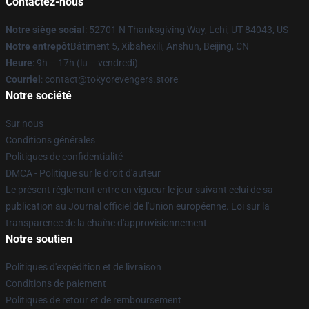
Contactez-nous
Notre siège social
: 52701 N Thanksgiving Way, Lehi, UT 84043, US
Notre entrepôt
Bâtiment 5, Xibahexili, Anshun, Beijing, CN
Heure
: 9h – 17h (lu – vendredi)
Courriel
: contact@tokyorevengers.store
Notre société
Sur nous
Conditions générales
Politiques de confidentialité
DMCA - Politique sur le droit d'auteur
Le présent règlement entre en vigueur le jour suivant celui de sa
publication au Journal officiel de l'Union européenne. Loi sur la
transparence de la chaîne d'approvisionnement
Notre soutien
Politiques d'expédition et de livraison
Conditions de paiement
Politiques de retour et de remboursement