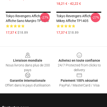
18,21 € - 42,22 €
Tokyo Revengers Affiches -
Tokyo Revengers Affiches -
-27%
-27%
Affiche Sano Manjiro TP1405
Mikey Affiche TP1405
17,37 €
$18.89
17,37 €
$18.89
Footer
Livraison mondiale
Achetez en toute confiance
Nous livrons dans plus de 200
24/7 Protected from clicks to
pays
delivery
Garantie internationale
Paiement 100% sécurisé
Offert dans le pays d'utilisation
PayPal / MasterCard / Visa