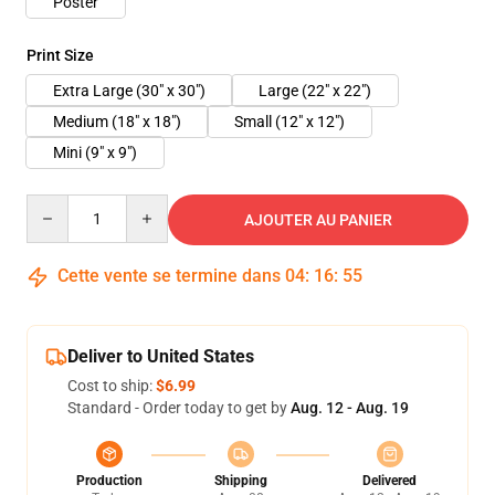
Poster
Print Size
Extra Large (30" x 30")
Large (22" x 22")
Medium (18" x 18")
Small (12" x 12")
Mini (9" x 9")
Quantity
AJOUTER AU PANIER
Cette vente se termine dans
04
:
16
:
55
Deliver to United States
Cost to ship:
$6.99
Standard - Order today to get by
Aug. 12 - Aug. 19
Production
Shipping
Delivered