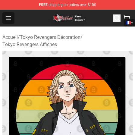
FREE
shipping on orders over $100
Tokyo Revengers Store - Official Tokyo Revengers Merc
Open menu
Accueil
/
Tokyo Revengers Décoration
/
Tokyo Revengers Affiches