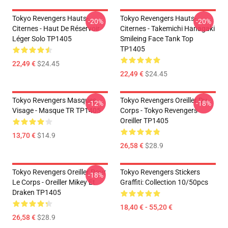
Tokyo Revengers Hauts-
Tokyo Revengers Hauts-
-20%
-20%
Citernes - Haut De Réservoir
Citernes - Takemichi Hanagaki
Léger Solo TP1405
Smileing Face Tank Top
TP1405
22,49 €
$24.45
22,49 €
$24.45
Tokyo Revengers Masques
Tokyo Revengers Oreiller Du
-12%
-18%
Visage - Masque TR TP1405
Corps - Tokyo Revengers
Oreiller TP1405
13,70 €
$14.9
26,58 €
$28.9
Tokyo Revengers Oreiller Pour
Tokyo Revengers Stickers
-18%
Le Corps - Oreiller Mikey Et
Graffiti: Collection 10/50pcs
Draken TP1405
18,40 € - 55,20 €
26,58 €
$28.9