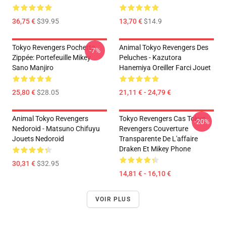
36,75 €
$39.95
13,70 €
$14.9
Tokyo Revengers Pochette
Animal Tokyo Revengers Des
-7%
Zippée: Portefeuille Mikey
Peluches - Kazutora
Sano Manjiro
Hanemiya Oreiller Farci Jouet
25,80 €
$28.05
21,11 € - 24,79 €
Animal Tokyo Revengers
Tokyo Revengers Cas Tokyo
-20%
Nedoroid - Matsuno Chifuyu
Revengers Couverture
Jouets Nedoroid
Transparente De L'affaire
Draken Et Mikey Phone
30,31 €
$32.95
14,81 € - 16,10 €
VOIR PLUS