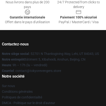
Nous livrons dans plus de 200
24/7 Protected from clicks to
pays
delivery
Garantie internationale
Paiement 100% sécurisé
Offert dans le pays d'utilisation
PayPal / MasterCard / Visa
Contactez-nous
Notre siège social
: 52701 N Thanksgiving Way, Lehi, UT 84043, US
Notre entrepôt
Bâtiment 5, Xibahexili, Anshun, Beijing, CN
Heure
: 9h – 17h (lu – vendredi)
Courriel
: contact@tokyorevengers.store
Notre société
Sur nous
Conditions générales
Politiques de confidentialité
DMCA - Politique sur le droit d'auteur