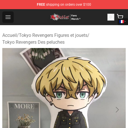
FREE
shipping on orders over $100
Tokyo Revengers Store - Official Tokyo Revengers Merc
Open menu
Accueil
/
Tokyo Revengers Figures et jouets
/
Tokyo Revengers Des peluches