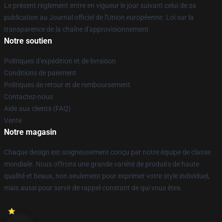
Le présent règlement entre en vigueur le jour suivant celui de sa
publication au Journal officiel de l'Union européenne. Loi sur la
transparence de la chaîne d'approvisionnement
Notre soutien
Politiques d'expédition et de livraison
Conditions de paiement
Politiques de retour et de remboursement
Contactez-nous
Aide aux clients (FAQ)
Vente
Notre magasin
Chaque design est soigneusement conçu par notre équipe de classe
mondiale. Nous offrons une grande variété de produits de haute
qualité et beaux, non seulement pour exprimer votre style individuel,
mais aussi pour servir de rappel constant de qui vous êtes.