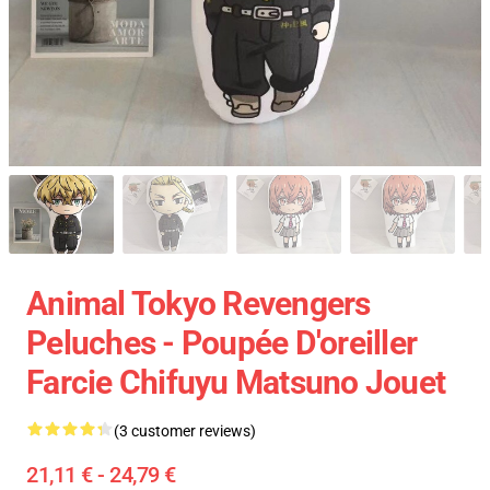
Animal Tokyo Revengers
Peluches - Poupée D'oreiller
Farcie Chifuyu Matsuno Jouet
(3 customer reviews)
21,11 € - 24,79 €