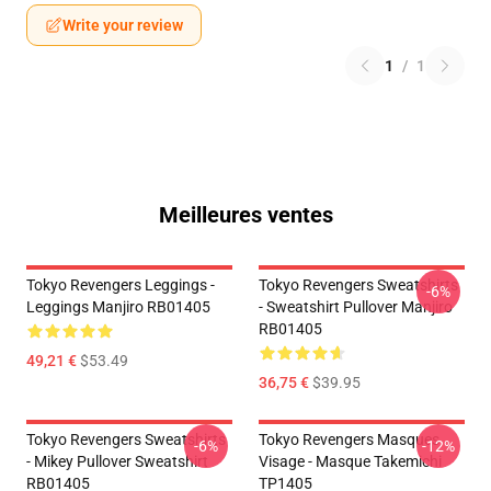
Write your review
1
/
1
Meilleures ventes
Tokyo Revengers Leggings -
Tokyo Revengers Sweatshirts
-6%
Leggings Manjiro RB01405
- Sweatshirt Pullover Manjiro
RB01405
49,21 €
$53.49
36,75 €
$39.95
Tokyo Revengers Sweatshirts
Tokyo Revengers Masques
-6%
-12%
- Mikey Pullover Sweatshirt
Visage - Masque Takemichi
RB01405
TP1405