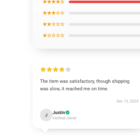
★★★★☆
★★★☆☆
★★☆☆☆
★☆☆☆☆
The item was satisfactory, though shipping
was slow, it reached me on time.
Dec 15, 2024
Justin
J
Verified owner