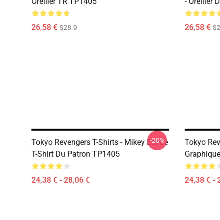
Oreiller TR TP1405
- Oreiller
26,58 €
26,58 €
$28.9
$2
-20%
Tokyo Revengers T-Shirts - Mikey Est Le
Tokyo Reve
T-Shirt Du Patron TP1405
Graphiqu
24,38 € - 28,06 €
24,38 € - 
Footer