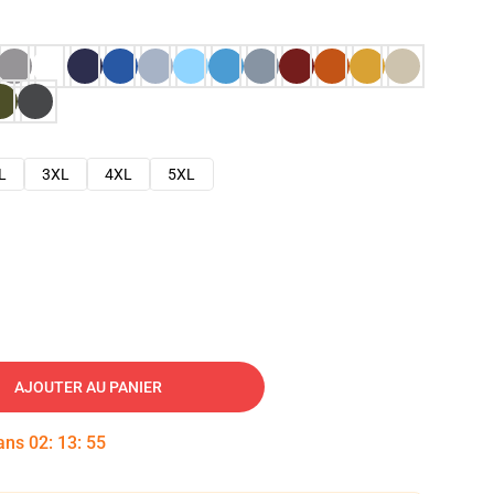
L
3XL
4XL
5XL
AJOUTER AU PANIER
dans
02
:
13
:
54