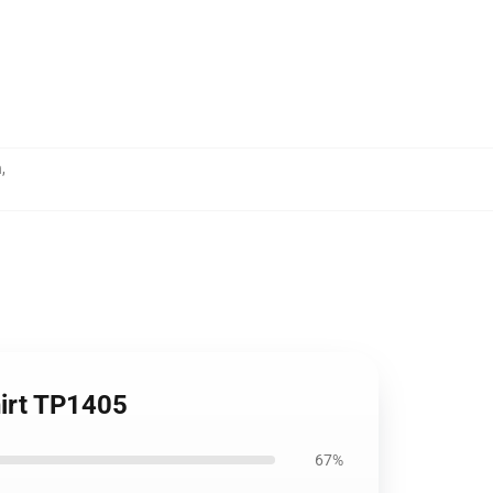
h
,
hirt TP1405
67%