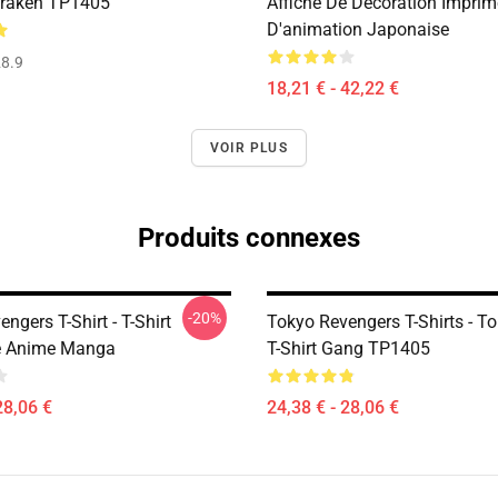
 Draken TP1405
Affiche De Décoration Impri
D'animation Japonaise
8.9
18,21 € - 42,22 €
VOIR PLUS
Produits connexes
-20%
ngers T-Shirt - T-Shirt
Tokyo Revengers T-Shirts - T
e Anime Manga
T-Shirt Gang TP1405
28,06 €
24,38 € - 28,06 €