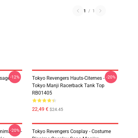
1
/
1
-12%
-20%
sage -
Tokyo Revengers Hauts-Citernes -
Tokyo Manji Racerback Tank Top
RB01405
22,49 €
$24.45
-20%
nimation -
Tokyo Revengers Cosplay - Costume