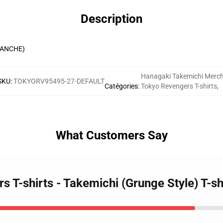
Description
RANCHE)
Hanagaki Takemichi Merc
SKU
:
TOKYORV95495-27-DEFAULT
Catégories
:
Tokyo Revengers T-shirts
,
What Customers Say
s T-shirts - Takemichi (Grunge Style) T-s