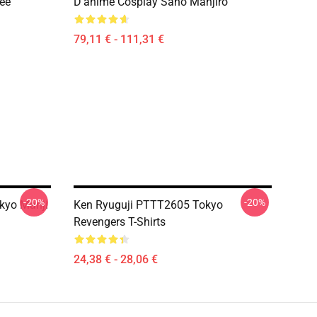
mée
D'anime Cosplay Sano Manjiro
79,11 € - 111,31 €
-20%
-20%
okyo Manji
Ken Ryuguji PTTT2605 Tokyo
Revengers T-Shirts
24,38 € - 28,06 €