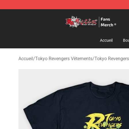
Tokyo Revengers Store - Official Tokyo Revengers Me
Accueil
Bou
Accueil
/
Tokyo Revengers Vêtements
/
Tokyo Revengers 