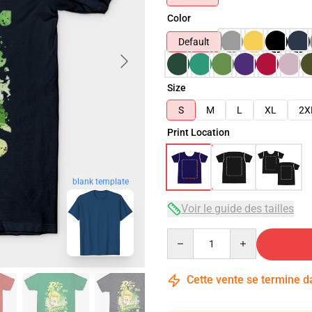
Color
Default
Size
S
M
L
XL
2X
Print Location
blank template
Voir le guide des tailles
Quantity
Cette vente se termine 