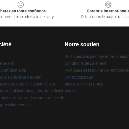
hetez en toute confiance
Garantie international
otected from clicks to delivery
Offert dans le pays d'utilisa
ciété
Notre soutien
Politiques d'expédition et de livraiso
énérales
Conditions de paiement
 confidentialité
Politiques de retour et de rembours
que sur le droit d'auteur
Contactez-nous
glement entre en vigueur le jour
Aide aux clients (FAQ)
 de sa publication au Journal officiel
Vente
uropéenne. Loi sur la transparence de
approvisionnement