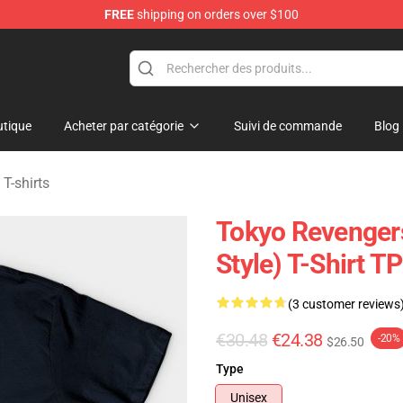
FREE
shipping on orders over $100
rchandise Shop
tique
Acheter par catégorie
Suivi de commande
Blog
T-shirts
Tokyo Revengers
Style) T-Shirt T
(3 customer reviews
€30.48
€24.38
-20%
$26.50
Type
Unisex