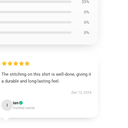
33%
0%
0%
0%
The stitching on this shirt is well-done, giving it
a durable and long-lasting feel.
Dec 12, 2024
Ian
I
Verified owner