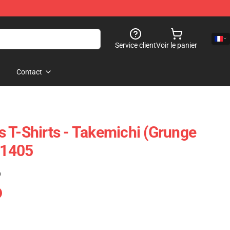
Service client
Voir le panier
Contact
 T-Shirts - Takemichi (Grunge
P1405
)