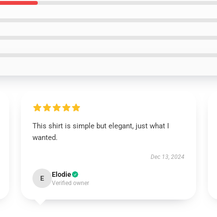
This shirt is simple but elegant, just what I
wanted.
Dec 13, 2024
Elodie
E
Verified owner