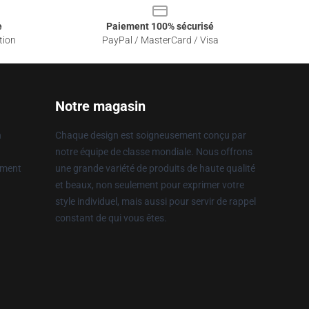
e
Paiement 100% sécurisé
tion
PayPal / MasterCard / Visa
Notre magasin
n
Chaque design est soigneusement conçu par
notre équipe de classe mondiale. Nous offrons
ement
une grande variété de produits de haute qualité
et beaux, non seulement pour exprimer votre
style individuel, mais aussi pour servir de rappel
constant de qui vous êtes.