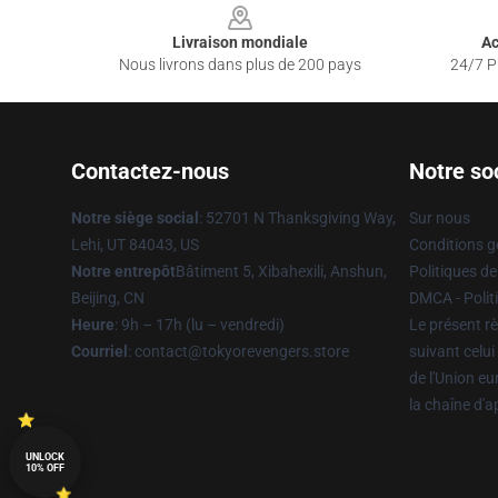
Livraison mondiale
Ac
Nous livrons dans plus de 200 pays
24/7 Pr
Contactez-nous
Notre so
Notre siège social
: 52701 N Thanksgiving Way,
Sur nous
Lehi, UT 84043, US
Conditions g
Notre entrepôt
Bâtiment 5, Xibahexili, Anshun,
Politiques de
Beijing, CN
DMCA - Politi
Heure
: 9h – 17h (lu – vendredi)
Le présent rè
Courriel
: contact@tokyorevengers.store
suivant celui
de l'Union e
la chaîne d'
UNLOCK
10% OFF