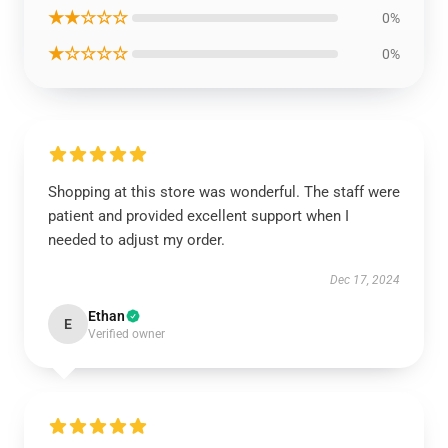
★★☆☆☆
0%
★☆☆☆☆
0%
Shopping at this store was wonderful. The staff were
patient and provided excellent support when I
needed to adjust my order.
Dec 17, 2024
Ethan
E
Verified owner