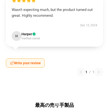
Wasn't expecting much, but the product turned out
great. Highly recommend.
Dec 12, 2024
Harper
H
Verified owner
Write your review
1
/
1
最高の売り手製品