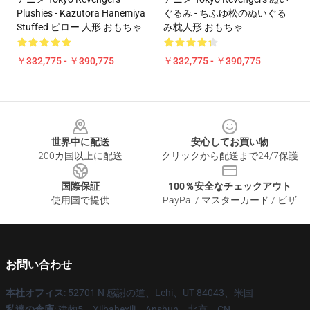
Plushies - Kazutora Hanemiya
ぐるみ - ちふゆ松のぬいぐる
Stuffed ピロー 人形 おもちゃ
み枕人形 おもちゃ
￥332,775 - ￥390,775
￥332,775 - ￥390,775
Footer
世界中に配送
安心してお買い物
200カ国以上に配送
クリックから配送まで24/7保護
国際保証
100％安全なチェックアウト
使用国で提供
PayPal / マスターカード / ビザ
お問い合わせ
本社オフィス
: 52701 N 感謝の道、Lehi、UT 84043、米国
私達の倉庫
: 建物5、Xilbahexili、Anshun、北京、CN