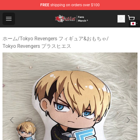
FREE
shipping on orders over $100
Tokyo Revengers Store - Official Tokyo Revengers Merc
Open menu
ホーム
/
Tokyo Revengers フィギュア&おもちゃ
/
Tokyo Revengers プラスヒエス