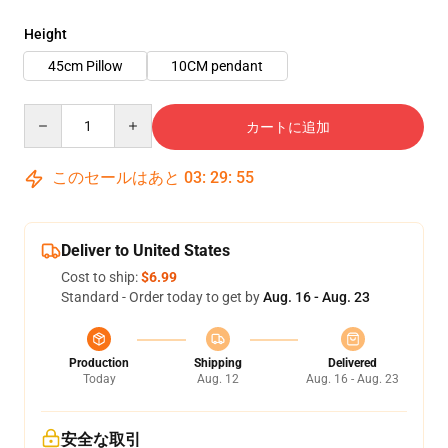
Height
45cm Pillow
10CM pendant
Quantity
カートに追加
このセールはあと
03
:
29
:
54
Deliver to United States
Cost to ship:
$6.99
Standard - Order today to get by
Aug. 16 - Aug. 23
Production
Shipping
Delivered
Today
Aug. 12
Aug. 16 - Aug. 23
安全な取引