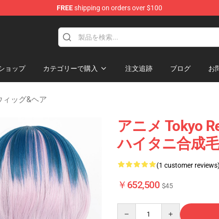
FREE
shipping on orders over $100
rchandise Shop
ショップ
カテゴリーで購入
注文追跡
ブログ
お
rs ウィッグ&ヘア
アニメ Tokyo 
ハイタニ合成
(1 customer reviews
￥652,500
$45
Quantity