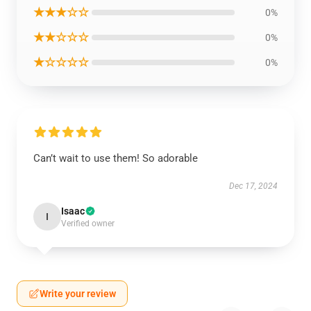
★★★☆☆
0%
★★☆☆☆
0%
★☆☆☆☆
0%
Can’t wait to use them! So adorable
Dec 17, 2024
Isaac
I
Verified owner
Write your review