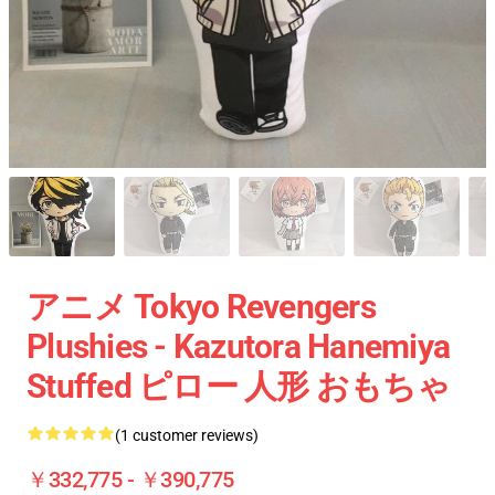
アニメ Tokyo Revengers
Plushies - Kazutora Hanemiya
Stuffed ピロー 人形 おもちゃ
(1 customer reviews)
￥332,775 - ￥390,775