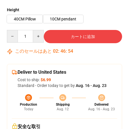
Height
40CM Pillow
10CM pendant
Quantity
カートに追加
このセールはあと
02
:
46
:
53
Deliver to United States
Cost to ship:
$6.99
Standard - Order today to get by
Aug. 16 - Aug. 23
Production
Shipping
Delivered
Today
Aug. 12
Aug. 16 - Aug. 23
安全な取引