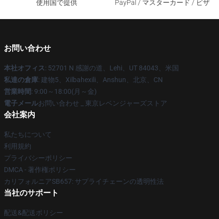
使用国で提供
PayPal / マスターカード / ビザ
お問い合わせ
本社オフィス
: 52701 N 感謝の道、Lehi、UT 84043、米国
私達の倉庫
: 建物5、Xilbahexili、Anshun、北京、CN
営業時間
: 9:00～18:00(月～金)
電子メール
お問い合わせ _ 東京レベンジャーズストア
会社案内
私たちについて
利用規約
プライバシーポリシー
DMCA - 著作権ポリシー
カリフォルニアSB657: サプライチェーンの透明性法
当社のサポート
配送&配送ポリシー