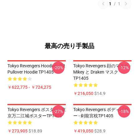
1
/
1
最高の売り手製品
Tokyo Revengers Hoodies - TR
Tokyo Revengers 顔のマスク -
-20%
-12%
Pullover Hoodie TP1405
Mikey と Draken マスク
TP1405
￥622,775 - ￥724,275
￥216,050
$14.9
Tokyo Revengers ポスター - 東
Tokyo Revengers ボディピロ
-27%
-18%
京万二江城ポスターTP1405
ー - 剣龍宮枕TP1405
￥273,905
$18.89
￥419,050
$28.9