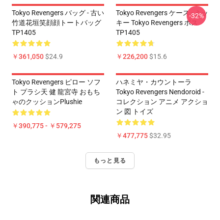
Tokyo Revengers バッグ - 古い
Tokyo Revengers ケース - ミッ
-32%
竹道花垣笑顔顔トートバッグ
キー Tokyo Revengers ボス
TP1405
TP1405
￥361,050
$24.9
￥226,200
$15.6
Tokyo Revengers ピロー ソフ
ハネミヤ・カウントーラ
ト プラシ天 健 龍宮寺 おもち
Tokyo Revengers Nendoroid -
ゃのクッションPlushie
コレクション アニメ アクショ
ン 図 トイズ
￥390,775 - ￥579,275
￥477,775
$32.95
もっと見る
関連商品