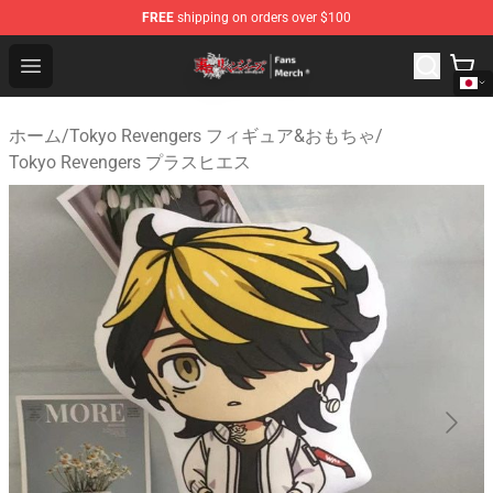
FREE
shipping on orders over $100
Tokyo Revengers Store - Official Tokyo Revengers Merc
Open menu
ホーム
/
Tokyo Revengers フィギュア&おもちゃ
/
Tokyo Revengers プラスヒエス