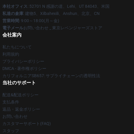
本社オフィス
: 52701 N 感謝の道、Lehi、UT 84043、米国
私達の倉庫
: 建物5、Xilbahexili、Anshun、北京、CN
営業時間
: 9:00～18:00(月～金)
電子メール
お問い合わせ _ 東京レベンジャーズストア
会社案内
私たちについて
利用規約
プライバシーポリシー
DMCA - 著作権ポリシー
カリフォルニアSB657: サプライチェーンの透明性法
当社のサポート
配送&配送ポリシー
支払条件
返品・返金ポリシー
お問い合わせ
カスタマーサポート(FAQ)
スタッフ