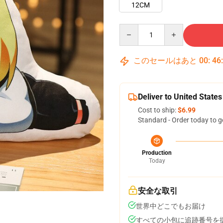
12CM
Quantity
このセールはあと
00
:
46
Deliver to United States
Cost to ship:
$6.99
Standard - Order today to g
Production
Today
安全な取引
世界中どこでもお届け
すべての小包に追跡番号を