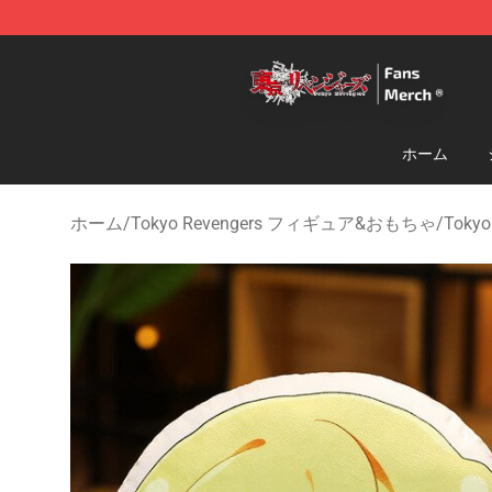
Tokyo Revengers Store - Official Tokyo Revengers Me
ホーム
ホーム
/
Tokyo Revengers フィギュア&おもちゃ
/
Toky