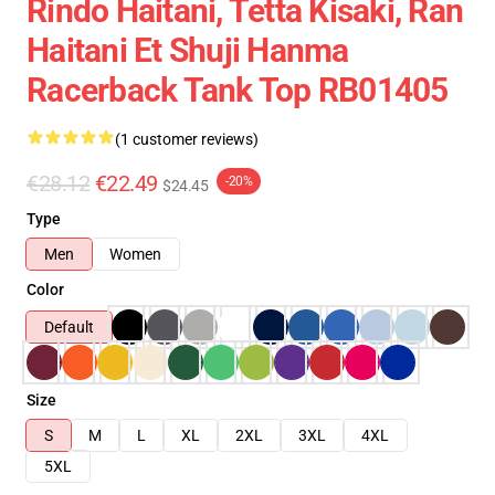
Rindo Haitani, Tetta Kisaki, Ran
Haitani Et Shuji Hanma
Racerback Tank Top RB01405
(1 customer reviews)
€28.12
€22.49
-20%
$24.45
Type
Men
Women
Color
Default
Size
S
M
L
XL
2XL
3XL
4XL
5XL