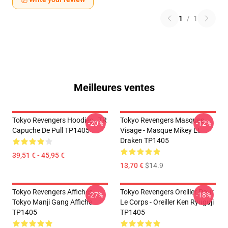
1
/
1
Meilleures ventes
Tokyo Revengers Hoodies - TR
Tokyo Revengers Masques
-20%
-12%
Capuche De Pull TP1405
Visage - Masque Mikey Et
Draken TP1405
39,51 € - 45,95 €
13,70 €
$14.9
Tokyo Revengers Affiches -
Tokyo Revengers Oreiller Pour
-27%
-18%
Tokyo Manji Gang Affiche
Le Corps - Oreiller Ken Ryuguji
TP1405
TP1405