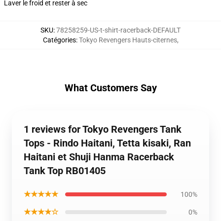
Laver le froid et rester à sec
SKU
:
78258259-US-t-shirt-racerback-DEFAULT
Catégories
:
Tokyo Revengers Hauts-citernes
,
What Customers Say
1 reviews for Tokyo Revengers Tank
Tops - Rindo Haitani, Tetta kisaki, Ran
Haitani et Shuji Hanma Racerback
Tank Top RB01405
★★★★★
100%
★★★★☆
0%