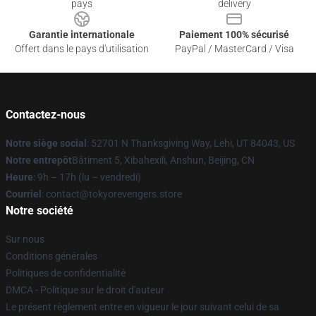
pays
delivery
Garantie internationale
Paiement 100% sécurisé
Offert dans le pays d'utilisation
PayPal / MasterCard / Visa
Contactez-nous
Notre siège social
: 52701 N Thanksgiving Way, Lehi, UT 84043, US
Notre entrepôt
Bâtiment 5, Xibahexili, Anshun, Beijing, CN
Heure
: 9h – 17h (lu – vendredi)
Courriel
: contact@tokyorevengers.store
Notre société
Sur nous
Conditions générales
Politiques de confidentialité
DMCA - Politique sur le droit d'auteur
Le présent règlement entre en vigueur le jour suivant celui de sa