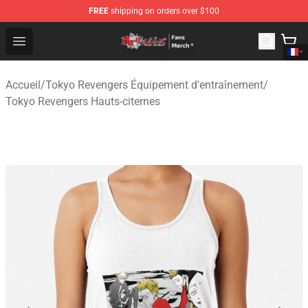
FREE
shipping on orders over $100
Tokyo Revengers Store - Official Tokyo Revengers Merc
Open menu
Accueil
/
Tokyo Revengers Équipement d'entraînement
/
Tokyo Revengers Hauts-citernes