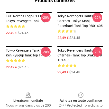
Produits connexes
TKO Revens Logo PTTT2605
Tokyo Revengers Hauts-
-20%
-20%
Tokyo Revengers Tank Tops
Citernes - Tokyo Manji
Racerback Tank Top RB01405
22,49 €
$24.45
22,49 €
$24.45
Tokyo Revengers Tank Tops -
Tokyo Revengers Hauts-
-20%
-20%
Ken Ryuguji Tank Top TP1405
Citernes - Tank Top Draken TR
TP1405
22,49 €
$24.45
22,49 €
$24.45
Footer
Livraison mondiale
Achetez en toute confiance
Nous livrons dans plus de 200
24/7 Protected from clicks to