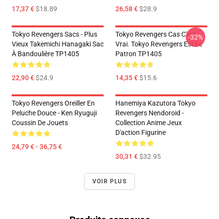
17,37 €
$18.89
26,58 €
$28.9
Tokyo Revengers Sacs - Plus
Tokyo Revengers Cas C'est
-32%
Vieux Takemichi Hanagaki Sac
Vrai. Tokyo Revengers Est Le
À Bandoulière TP1405
Patron TP1405
22,90 €
$24.9
14,35 €
$15.6
Tokyo Revengers Oreiller En
Hanemiya Kazutora Tokyo
Peluche Douce - Ken Ryuguji
Revengers Nendoroid -
Coussin De Jouets
Collection Anime Jeux
D'action Figurine
24,79 € - 36,75 €
30,31 €
$32.95
VOIR PLUS