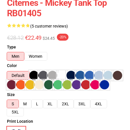
Citernes - Mickey Tank Top
RB01405
(5 customer reviews)
€28.12
€22.49
-20%
$24.45
Type
Men
Women
Color
Default
Size
S
M
L
XL
2XL
3XL
4XL
5XL
Print Location