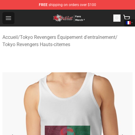
FREE
shipping on orders over $100
Tokyo Revengers Store - Official Tokyo Revengers Merc
Open menu
Accueil
/
Tokyo Revengers Équipement d'entraînement
/
Tokyo Revengers Hauts-citernes