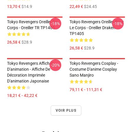
13,70 €
$14.9
22,49 €
$24.45
Tokyo Revengers Oreiller Du
Tokyo Revengers Oreiller Pour
-18%
-18%
Corps - Oreiller TR TP1405
Le Corps - Oreiller Draken
TP1405
26,58 €
$28.9
26,58 €
$28.9
Tokyo Revengers Affiches
Tokyo Revengers Cosplay -
-20%
D'animation - Affiche De
Costume D'anime Cosplay
Décoration Imprimée
Sano Manjiro
D'animation Japonaise
79,11 € - 111,31 €
18,21 € - 42,22 €
VOIR PLUS