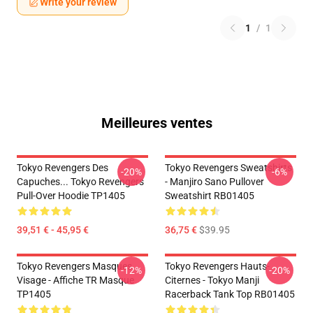
Write your review
1
/
1
Meilleures ventes
Tokyo Revengers Des
Tokyo Revengers Sweatshirts
-20%
-6%
Capuches... Tokyo Revengers
- Manjiro Sano Pullover
Pull-Over Hoodie TP1405
Sweatshirt RB01405
39,51 € - 45,95 €
36,75 €
$39.95
Tokyo Revengers Masques
Tokyo Revengers Hauts-
-12%
-20%
Visage - Affiche TR Masque
Citernes - Tokyo Manji
TP1405
Racerback Tank Top RB01405