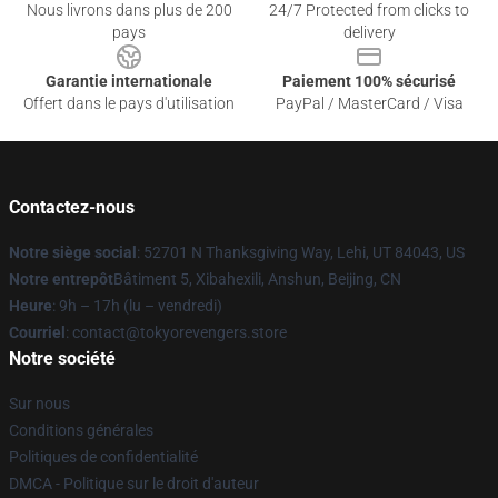
Nous livrons dans plus de 200
24/7 Protected from clicks to
pays
delivery
Garantie internationale
Paiement 100% sécurisé
Offert dans le pays d'utilisation
PayPal / MasterCard / Visa
Contactez-nous
Notre siège social
: 52701 N Thanksgiving Way, Lehi, UT 84043, US
Notre entrepôt
Bâtiment 5, Xibahexili, Anshun, Beijing, CN
Heure
: 9h – 17h (lu – vendredi)
Courriel
: contact@tokyorevengers.store
Notre société
Sur nous
Conditions générales
Politiques de confidentialité
DMCA - Politique sur le droit d'auteur