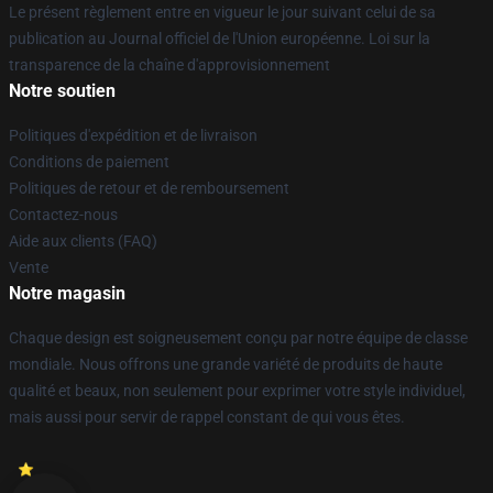
Le présent règlement entre en vigueur le jour suivant celui de sa
publication au Journal officiel de l'Union européenne. Loi sur la
transparence de la chaîne d'approvisionnement
Notre soutien
Politiques d'expédition et de livraison
Conditions de paiement
Politiques de retour et de remboursement
Contactez-nous
Aide aux clients (FAQ)
Vente
Notre magasin
Chaque design est soigneusement conçu par notre équipe de classe
mondiale. Nous offrons une grande variété de produits de haute
qualité et beaux, non seulement pour exprimer votre style individuel,
mais aussi pour servir de rappel constant de qui vous êtes.