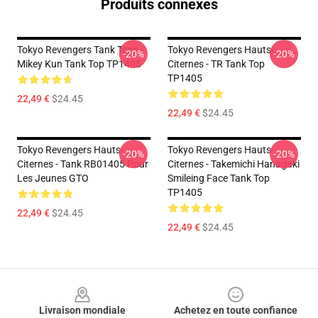
Produits connexes
Tokyo Revengers Tank Tops -
Tokyo Revengers Hauts-
-20%
-20%
Mikey Kun Tank Top TP1405
Citernes - TR Tank Top
TP1405
22,49 €
$24.45
22,49 €
$24.45
Tokyo Revengers Hauts-
Tokyo Revengers Hauts-
-20%
-20%
Citernes - Tank RB01405 Pour
Citernes - Takemichi Hanagaki
Les Jeunes GTO
Smileing Face Tank Top
TP1405
22,49 €
$24.45
22,49 €
$24.45
Footer
Livraison mondiale
Achetez en toute confiance