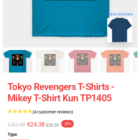
blank template
Tokyo Revengers T-Shirts -
Mikey T-Shirt Kun TP1405
(4 customer reviews)
€30.48
€24.38
-20%
$26.50
Type