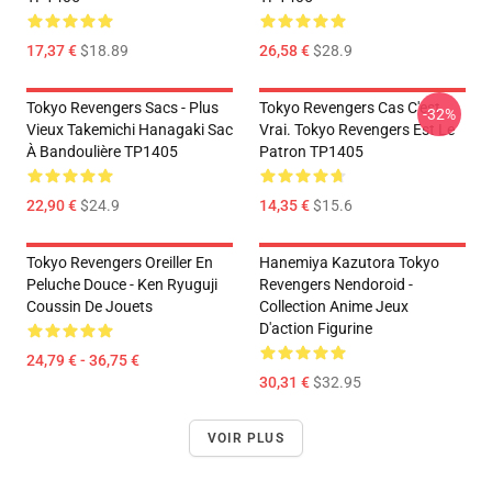
17,37 €
$18.89
26,58 €
$28.9
Tokyo Revengers Sacs - Plus
Tokyo Revengers Cas C'est
-32%
Vieux Takemichi Hanagaki Sac
Vrai. Tokyo Revengers Est Le
À Bandoulière TP1405
Patron TP1405
22,90 €
$24.9
14,35 €
$15.6
Tokyo Revengers Oreiller En
Hanemiya Kazutora Tokyo
Peluche Douce - Ken Ryuguji
Revengers Nendoroid -
Coussin De Jouets
Collection Anime Jeux
D'action Figurine
24,79 € - 36,75 €
30,31 €
$32.95
VOIR PLUS