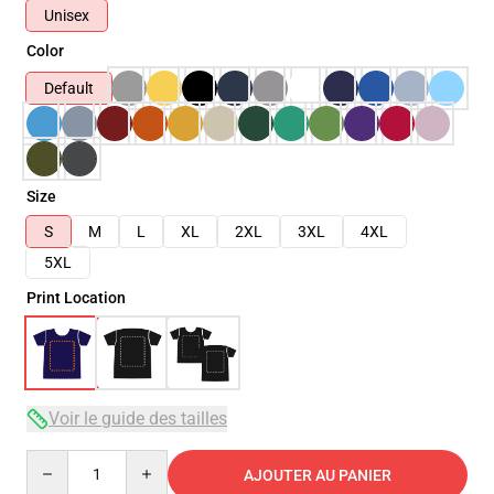
Unisex
Color
Default
Size
S
M
L
XL
2XL
3XL
4XL
5XL
Print Location
Voir le guide des tailles
Quantity
AJOUTER AU PANIER