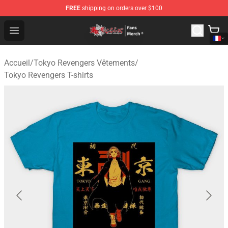
FREE
shipping on orders over $100
Tokyo Revengers Store - Official Tokyo Revengers Merc
Open menu
Accueil
/
Tokyo Revengers Vêtements
/
Tokyo Revengers T-shirts