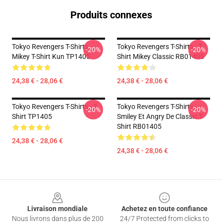
Produits connexes
Tokyo Revengers T-Shirts -
Tokyo Revengers T-Shirts - T-
-20%
-20%
Mikey T-Shirt Kun TP1405
Shirt Mikey Classic RB01405
24,38 € - 28,06 €
24,38 € - 28,06 €
Tokyo Revengers T-Shirts - T-
Tokyo Revengers T-Shirts -
-20%
-20%
Shirt TP1405
Smiley Et Angry De Classic T-
Shirt RB01405
24,38 € - 28,06 €
24,38 € - 28,06 €
Footer
Livraison mondiale
Achetez en toute confiance
Nous livrons dans plus de 200
24/7 Protected from clicks to