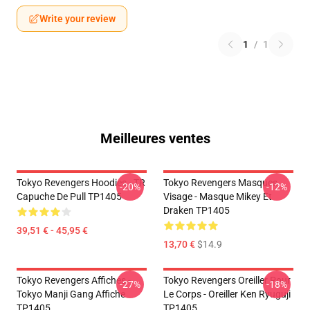
Write your review
1
/
1
Meilleures ventes
Tokyo Revengers Hoodies - TR
Tokyo Revengers Masques
-20%
-12%
Capuche De Pull TP1405
Visage - Masque Mikey Et
Draken TP1405
39,51 € - 45,95 €
13,70 €
$14.9
Tokyo Revengers Affiches -
Tokyo Revengers Oreiller Pour
-27%
-18%
Tokyo Manji Gang Affiche
Le Corps - Oreiller Ken Ryuguji
TP1405
TP1405