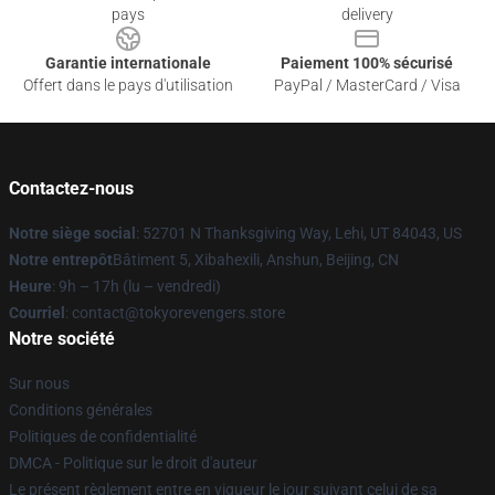
pays
delivery
Garantie internationale
Paiement 100% sécurisé
Offert dans le pays d'utilisation
PayPal / MasterCard / Visa
Contactez-nous
Notre siège social
: 52701 N Thanksgiving Way, Lehi, UT 84043, US
Notre entrepôt
Bâtiment 5, Xibahexili, Anshun, Beijing, CN
Heure
: 9h – 17h (lu – vendredi)
Courriel
: contact@tokyorevengers.store
Notre société
Sur nous
Conditions générales
Politiques de confidentialité
DMCA - Politique sur le droit d'auteur
Le présent règlement entre en vigueur le jour suivant celui de sa