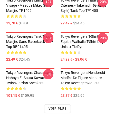
Tokyo Revengers Masques
Tokyo Revengers Hauts-
-12%
-20%
Visage - Masque Mikey Sano
Citernes - Takemichi (Grunge
Manjiro TP1405
Style) Tank Top TP1405
13,70 €
$14.9
22,49 €
$24.45
Tokyo Revengers Tank Tops -
Tokyo Revengers T-Shirts -
-20%
-20%
Manjiro Sano Racerback Tank
Équipe Walhalla T-Shirt Logo
Top RB01405
Unisex Tie Dye
22,49 €
$24.45
24,38 € - 28,06 €
Tokyo Revengers Chaussures:
Tokyo Revengers Nendoroid -
-5%
Nahoya Et Souta Kawata
Modèle De Figure Membre
Twins Jordan Sneakers
Tokyo Revengers Jouets
101,15 €
$109.95
23,87 €
$25.95
VOIR PLUS