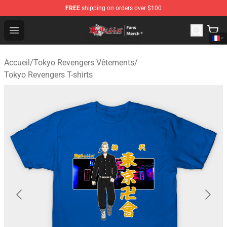
FREE
shipping on orders over $100
Tokyo Revengers Store - Official Tokyo Revengers Merc
Open menu
Accueil
/
Tokyo Revengers Vêtements
/
Tokyo Revengers T-shirts