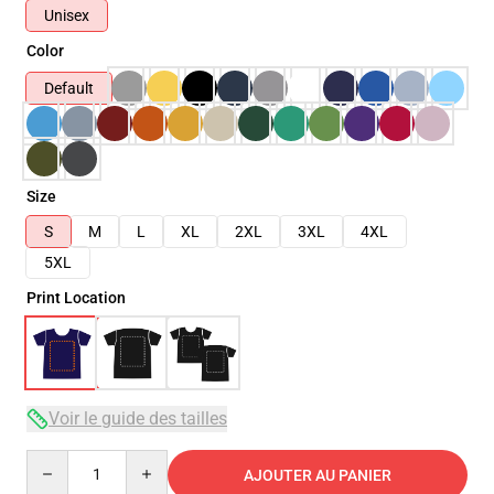
Unisex
Color
Default
Size
S
M
L
XL
2XL
3XL
4XL
5XL
Print Location
Voir le guide des tailles
Quantity
AJOUTER AU PANIER