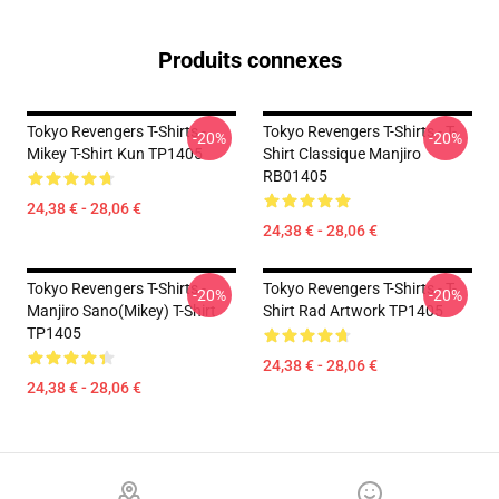
Produits connexes
Tokyo Revengers T-Shirts -
Tokyo Revengers T-Shirts - T-
-20%
-20%
Mikey T-Shirt Kun TP1405
Shirt Classique Manjiro
RB01405
24,38 € - 28,06 €
24,38 € - 28,06 €
Tokyo Revengers T-Shirts -
Tokyo Revengers T-Shirts - T-
-20%
-20%
Manjiro Sano(Mikey) T-Shirt
Shirt Rad Artwork TP1405
TP1405
24,38 € - 28,06 €
24,38 € - 28,06 €
Footer