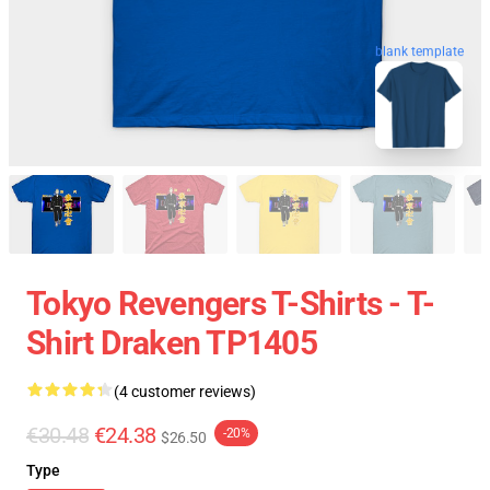
blank template
Tokyo Revengers T-Shirts - T-
Shirt Draken TP1405
(4 customer reviews)
€30.48
€24.38
-20%
$26.50
Type