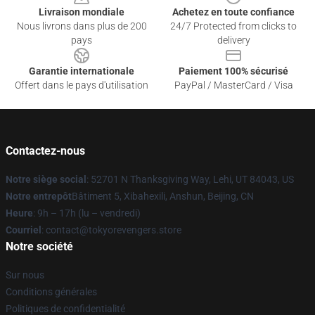
Livraison mondiale
Achetez en toute confiance
Nous livrons dans plus de 200
24/7 Protected from clicks to
pays
delivery
Garantie internationale
Paiement 100% sécurisé
Offert dans le pays d'utilisation
PayPal / MasterCard / Visa
Contactez-nous
Notre siège social
: 52701 N Thanksgiving Way, Lehi, UT 84043, US
Notre entrepôt
Bâtiment 5, Xibahexili, Anshun, Beijing, CN
Heure
: 9h – 17h (lu – vendredi)
Courriel
: contact@tokyorevengers.store
Notre société
Sur nous
Conditions générales
Politiques de confidentialité