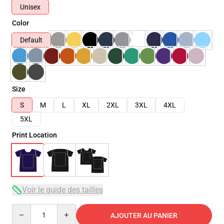
Unisex
Color
Default
Size
S
M
L
XL
2XL
3XL
4XL
5XL
Print Location
Voir le guide des tailles
Quantity
AJOUTER AU PANIER