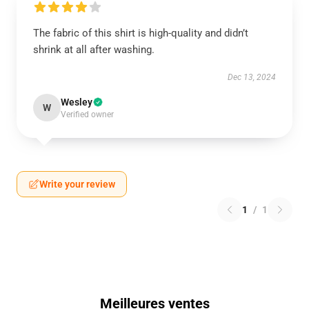
The fabric of this shirt is high-quality and didn’t
shrink at all after washing.
Dec 13, 2024
Wesley
W
Verified owner
Write your review
1
/
1
Meilleures ventes