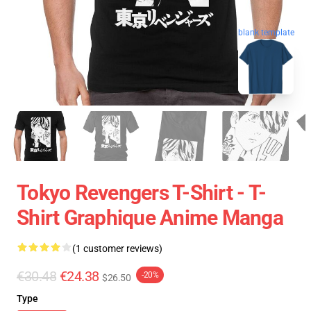
blank template
Tokyo Revengers T-Shirt - T-
Shirt Graphique Anime Manga
(1 customer reviews)
€30.48
€24.38
-20%
$26.50
Type