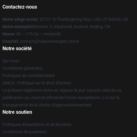
Contactez-nous
Notre siège social
: 52701 N Thanksgiving Way, Lehi, UT 84043, US
Notre entrepôt
Bâtiment 5, Xibahexili, Anshun, Beijing, CN
Heure
: 9h – 17h (lu – vendredi)
Courriel
: contact@tokyorevengers.store
Notre société
Sur nous
Conditions générales
Politiques de confidentialité
DMCA - Politique sur le droit d'auteur
Le présent règlement entre en vigueur le jour suivant celui de sa
publication au Journal officiel de l'Union européenne. Loi sur la
transparence de la chaîne d'approvisionnement
Notre soutien
Politiques d'expédition et de livraison
Conditions de paiement