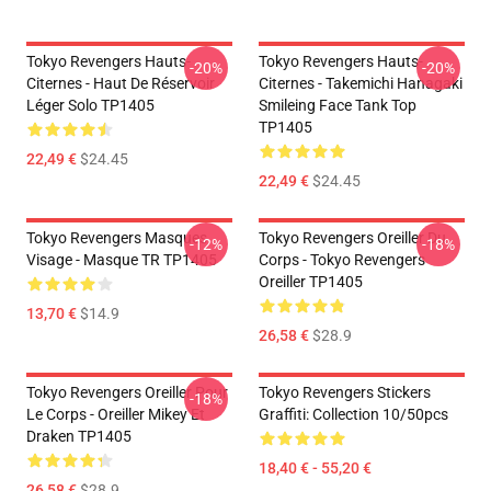
Tokyo Revengers Hauts-
Tokyo Revengers Hauts-
-20%
-20%
Citernes - Haut De Réservoir
Citernes - Takemichi Hanagaki
Léger Solo TP1405
Smileing Face Tank Top
TP1405
22,49 €
$24.45
22,49 €
$24.45
Tokyo Revengers Masques
Tokyo Revengers Oreiller Du
-12%
-18%
Visage - Masque TR TP1405
Corps - Tokyo Revengers
Oreiller TP1405
13,70 €
$14.9
26,58 €
$28.9
Tokyo Revengers Oreiller Pour
Tokyo Revengers Stickers
-18%
Le Corps - Oreiller Mikey Et
Graffiti: Collection 10/50pcs
Draken TP1405
18,40 € - 55,20 €
26,58 €
$28.9