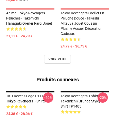
Animal Tokyo Revengers
Tokyo Revengers Oreiller En
Peluches - Takemichi
Peluche Douce - Takashi
Hanagaki Oreiller Farci Jouet
Mitsuya Jouet Coussin
Plushie Accueil Décoration
Cadeaux
21,11 € - 24,79 €
24,79 € - 36,75 €
VOIR PLUS
Produits connexes
TKO Revens Logo PTTT2605
Tokyo Revengers T-Shirts -
-20%
-20%
Tokyo Revengers T-Shirts
Takemichi (Grunge Style) T-
Shirt TP1405
24,38 € - 28,06 €