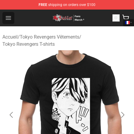
FREE
shipping on orders over $100
Tokyo Revengers Store - Official Tokyo Revengers Merc
Open menu
Accueil
/
Tokyo Revengers Vêtements
/
Tokyo Revengers T-shirts