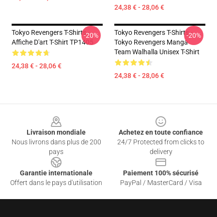
24,38 € - 28,06 €
Tokyo Revengers T-Shirts -
Tokyo Revengers T-Shirts -
-20%
-20%
Affiche D'art T-Shirt TP1405
Tokyo Revengers Manga
Team Walhalla Unisex T-Shirt
24,38 € - 28,06 €
24,38 € - 28,06 €
Footer
Livraison mondiale
Achetez en toute confiance
Nous livrons dans plus de 200
24/7 Protected from clicks to
pays
delivery
Garantie internationale
Paiement 100% sécurisé
Offert dans le pays d'utilisation
PayPal / MasterCard / Visa