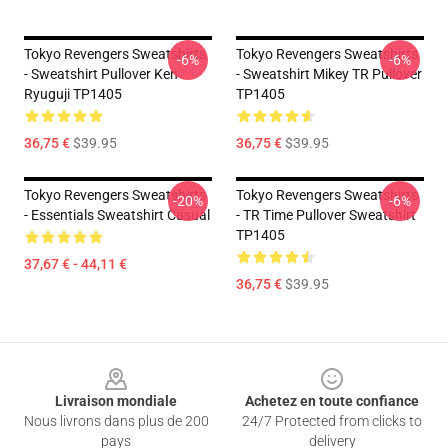
Tokyo Revengers Sweatshirts
Tokyo Revengers Sweatshirts
-6%
-6%
- Sweatshirt Pullover Ken
- Sweatshirt Mikey TR Pullover
Ryuguji TP1405
TP1405
36,75 €
$39.95
36,75 €
$39.95
Tokyo Revengers Sweatshirts
Tokyo Revengers Sweatshirts
-20%
-6%
- Essentials Sweatshirt Casual
- TR Time Pullover Sweatshirt
TP1405
37,67 € - 44,11 €
36,75 €
$39.95
Footer
Livraison mondiale
Achetez en toute confiance
Nous livrons dans plus de 200
24/7 Protected from clicks to
pays
delivery