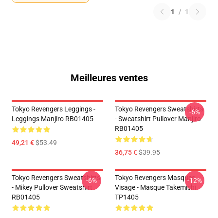
1
/
1
Meilleures ventes
Tokyo Revengers Leggings -
Tokyo Revengers Sweatshirts
-6%
Leggings Manjiro RB01405
- Sweatshirt Pullover Manjiro
RB01405
49,21 €
$53.49
36,75 €
$39.95
Tokyo Revengers Sweatshirts
Tokyo Revengers Masques
-6%
-12%
- Mikey Pullover Sweatshirt
Visage - Masque Takemichi
RB01405
TP1405