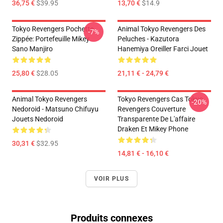
36,75 €
$39.95
13,70 €
$14.9
Tokyo Revengers Pochette
Animal Tokyo Revengers Des
-7%
Zippée: Portefeuille Mikey
Peluches - Kazutora
Sano Manjiro
Hanemiya Oreiller Farci Jouet
25,80 €
$28.05
21,11 € - 24,79 €
Animal Tokyo Revengers
Tokyo Revengers Cas Tokyo
-20%
Nedoroid - Matsuno Chifuyu
Revengers Couverture
Jouets Nedoroid
Transparente De L'affaire
Draken Et Mikey Phone
30,31 €
$32.95
14,81 € - 16,10 €
VOIR PLUS
Produits connexes