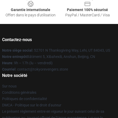
Garantie internationale
Paiement 100% sécurisé
Offert dans le pays d'utilisation
PayPal / MasterCard / Visa
Contactez-nous
Notre siège social
: 52701 N Thanksgiving Way, Lehi, UT 84043, US
Notre entrepôt
Bâtiment 5, Xibahexili, Anshun, Beijing, CN
Heure
: 9h – 17h (lu – vendredi)
Courriel
: contact@tokyorevengers.store
Notre société
Sur nous
Conditions générales
Politiques de confidentialité
DMCA - Politique sur le droit d'auteur
Le présent règlement entre en vigueur le jour suivant celui de sa
publication au Journal officiel de l'Union européenne. Loi sur la