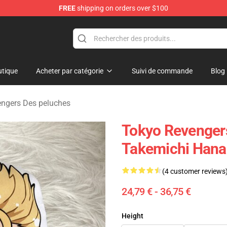
FREE
shipping on orders over $100
rchandise Shop
tique
Acheter par catégorie
Suivi de commande
Blog
ngers Des peluches
Tokyo Revengers
Takemichi Hana
(4 customer reviews
24,79 € - 36,75 €
Height