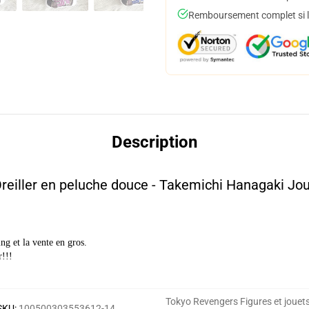
Remboursement complet si le
Description
reiller en peluche douce - Takemichi Hanagaki Jou
g et la vente en gros.
r!!!
Tokyo Revengers Figures et jouet
SKU
:
100500303553612-14