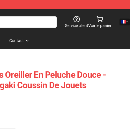
Service client
Voir le panier
Contact
 Oreiller En Peluche Douce -
gaki Coussin De Jouets
)