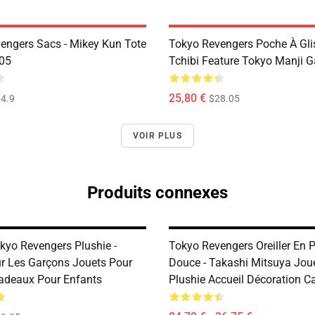
engers Sacs - Mikey Kun Tote
Tokyo Revengers Poche À Glis
05
Tchibi Feature Tokyo Manji 
25,80 €
4.9
$28.05
VOIR PLUS
Produits connexes
kyo Revengers Plushie -
Tokyo Revengers Oreiller En 
 Les Garçons Jouets Pour
Douce - Takashi Mitsuya Jou
adeaux Pour Enfants
Plushie Accueil Décoration 