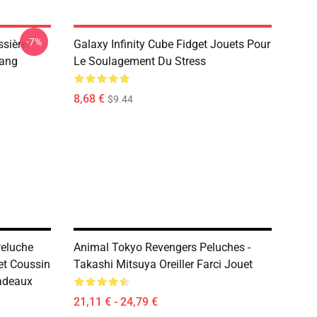
-7%
sière:
Galaxy Infinity Cube Fidget Jouets Pour
Gang
Le Soulagement Du Stress
8,68 €
$9.44
Peluche
Animal Tokyo Revengers Peluches -
et Coussin
Takashi Mitsuya Oreiller Farci Jouet
Cadeaux
21,11 € - 24,79 €