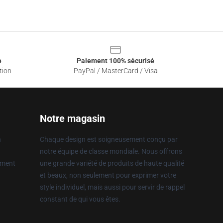
e
Paiement 100% sécurisé
tion
PayPal / MasterCard / Visa
Notre magasin
n
Chaque design est soigneusement conçu par
notre équipe de classe mondiale. Nous offrons
ement
une grande variété de produits de haute qualité
et beaux, non seulement pour exprimer votre
style individuel, mais aussi pour servir de rappel
constant de qui vous êtes.