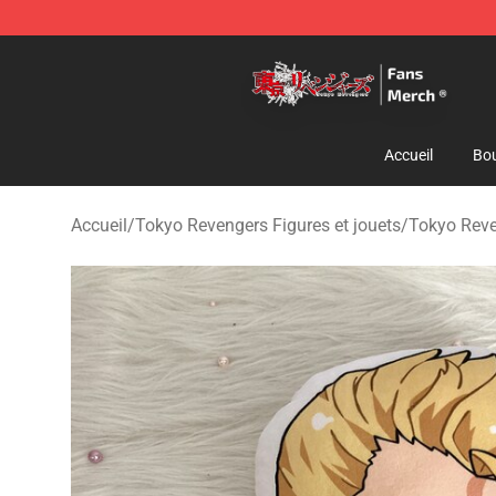
Tokyo Revengers Store - Official Tokyo Revengers Me
Accueil
Bou
Accueil
/
Tokyo Revengers Figures et jouets
/
Tokyo Reve