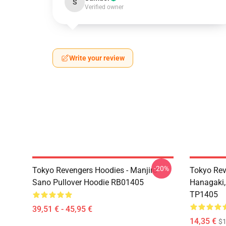
S
Verified owner
Write your review
-20%
Tokyo Revengers Hoodies - Manjiro
Tokyo Rev
Sano Pullover Hoodie RB01405
Hanagaki,
TP1405
39,51 € - 45,95 €
14,35 €
$1