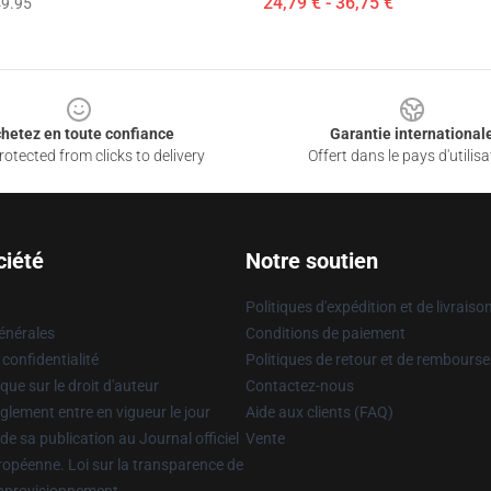
24,79 € - 36,75 €
9.95
hetez en toute confiance
Garantie international
otected from clicks to delivery
Offert dans le pays d'utilisa
ciété
Notre soutien
Politiques d'expédition et de livraiso
énérales
Conditions de paiement
 confidentialité
Politiques de retour et de rembours
que sur le droit d'auteur
Contactez-nous
glement entre en vigueur le jour
Aide aux clients (FAQ)
 de sa publication au Journal officiel
Vente
uropéenne. Loi sur la transparence de