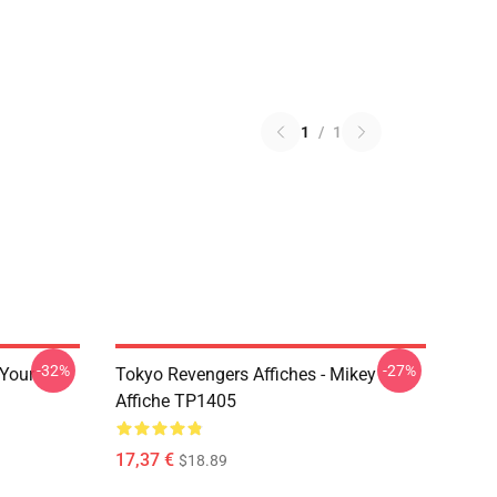
1
/
1
-32%
-27%
 Your
Tokyo Revengers Affiches - Mikey
Affiche TP1405
17,37 €
$18.89