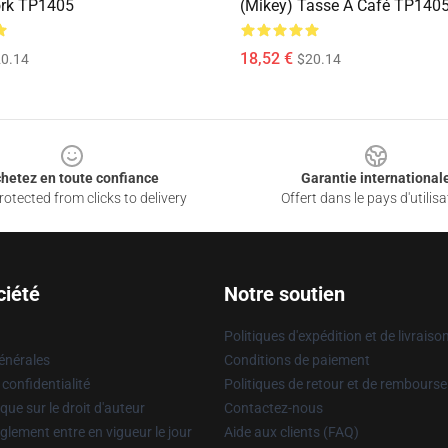
ork TP1405
(Mikey) Tasse À Café TP140
18,52 €
0.14
$20.14
hetez en toute confiance
Garantie international
otected from clicks to delivery
Offert dans le pays d'utilisa
ciété
Notre soutien
Politiques d'expédition et de livraiso
énérales
Conditions de paiement
 confidentialité
Politiques de retour et de rembours
que sur le droit d'auteur
Contactez-nous
glement entre en vigueur le jour
Aide aux clients (FAQ)