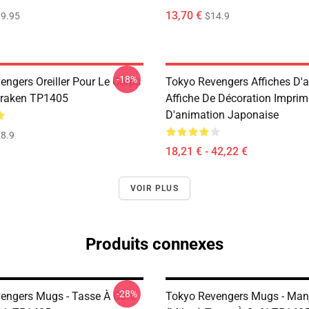
13,70 €
9.95
$14.9
-18%
engers Oreiller Pour Le Corps
Tokyo Revengers Affiches D'a
 Draken TP1405
Affiche De Décoration Impri
D'animation Japonaise
8.9
18,21 € - 42,22 €
VOIR PLUS
Produits connexes
-28%
engers Mugs - Tasse À Café
Tokyo Revengers Mugs - Man