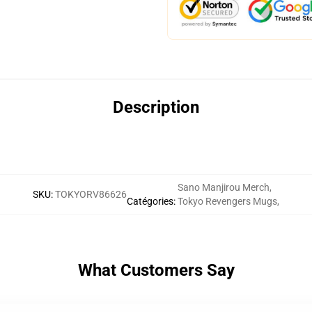
Description
Sano Manjirou Merch
,
SKU
:
TOKYORV86626
Catégories
:
Tokyo Revengers Mugs
,
What Customers Say