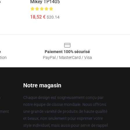
5
Mikey TP1405
18,52 €
$20.14
e
Paiement 100% sécurisé
tion
PayPal / MasterCard / Visa
Notre magasin
n
Chaque design est soigneusement conçu par
notre équipe de classe mondiale. Nous offrons
ement
une grande variété de produits de haute qualité
et beaux, non seulement pour exprimer votre
style individuel, mais aussi pour servir de rappel