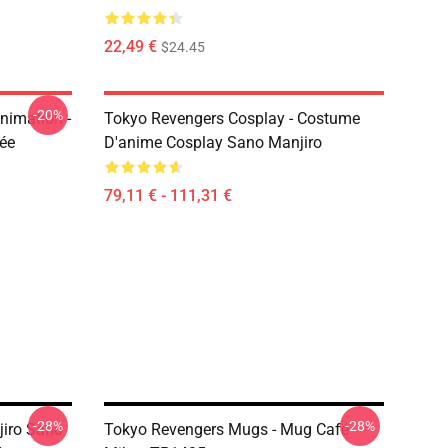
22,49 €
$24.45
-20%
nimation -
Tokyo Revengers Cosplay - Costume
mée
D'anime Cosplay Sano Manjiro
79,11 € - 111,31 €
-28%
-28%
jiro Sano
Tokyo Revengers Mugs - Mug Café