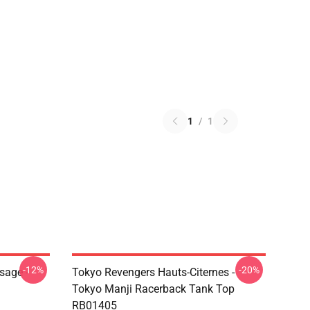
1
/
1
-12%
-20%
sage -
Tokyo Revengers Hauts-Citernes -
Tokyo Manji Racerback Tank Top
RB01405