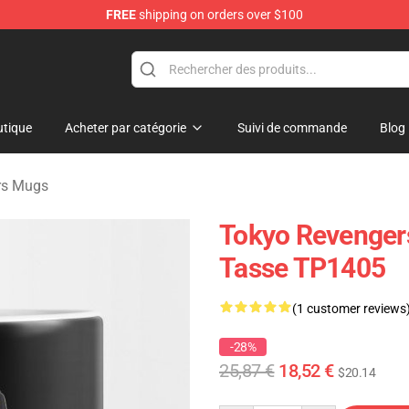
FREE
shipping on orders over $100
rchandise Shop
tique
Acheter par catégorie
Suivi de commande
Blog
rs Mugs
Tokyo Revenger
Tasse TP1405
(1 customer reviews
-28%
25,87 €
18,52 €
$20.14