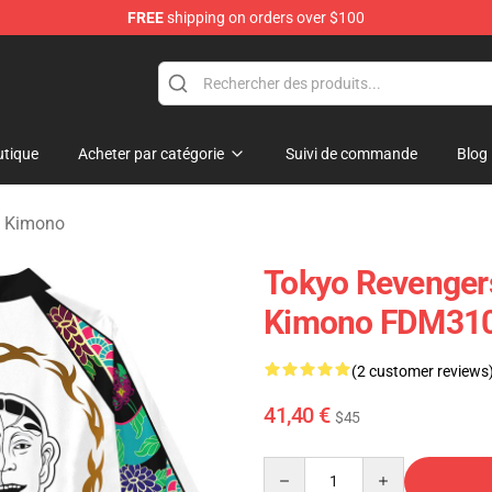
FREE
shipping on orders over $100
rchandise Shop
tique
Acheter par catégorie
Suivi de commande
Blog
s Kimono
Tokyo Revenger
Kimono FDM31
(2 customer reviews
41,40 €
$45
Quantity