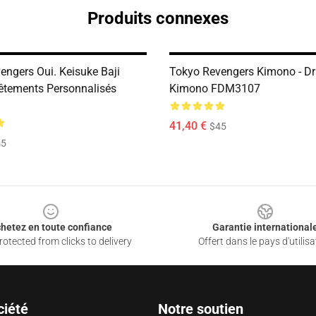
Produits connexes
engers Oui. Keisuke Baji
Tokyo Revengers Kimono - D
tements Personnalisés
Kimono FDM3107
41,40 €
$45
45
hetez en toute confiance
Garantie international
otected from clicks to delivery
Offert dans le pays d'utilisa
ciété
Notre soutien