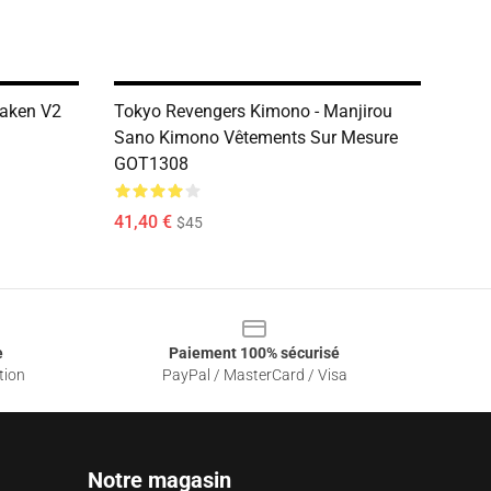
raken V2
Tokyo Revengers Kimono - Manjirou
Sano Kimono Vêtements Sur Mesure
GOT1308
41,40 €
$45
e
Paiement 100% sécurisé
tion
PayPal / MasterCard / Visa
Notre magasin