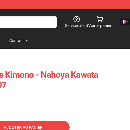
Service client
Voir le panier
Contact
s Kimono - Nahoya Kawata
07
)
AJOUTER AU PANIER