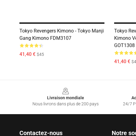
Tokyo Revengers Kimono - Tokyo Manji
Tokyo Rev
Gang Kimono FDM3107
Kimono Vê
GOT1308
41,40 €
$45
41,40 €
$
Footer
Livraison mondiale
Ac
Nous livrons dans plus de 200 pays
24/7 Pr
Contactez-nous
Notre so