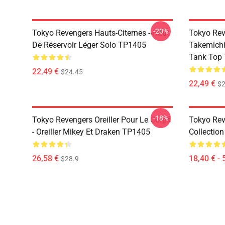
-20%
Tokyo Revengers Hauts-Citernes - Haut
Tokyo Rev
De Réservoir Léger Solo TP1405
Takemichi
Tank Top
22,49 €
$24.45
22,49 €
$2
-18%
Tokyo Revengers Oreiller Pour Le Corps
Tokyo Reve
- Oreiller Mikey Et Draken TP1405
Collectio
26,58 €
18,40 € - 
$28.9