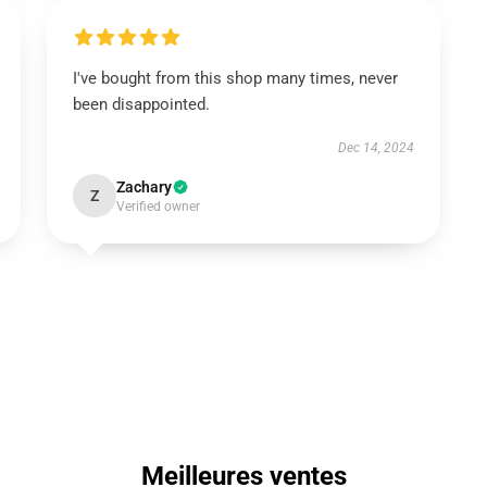
I've bought from this shop many times, never
been disappointed.
Dec 14, 2024
Zachary
Z
Verified owner
Meilleures ventes