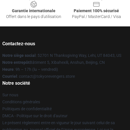
Garantie internationale
Paiement 100% sécurisé
Offert dans le pays d'utilisation
PayPal / MasterCard / Visa
Contactez-nous
Notre siège social
: 52701 N Thanksgiving Way, Lehi, UT 84043, US
Notre entrepôt
Bâtiment 5, Xibahexili, Anshun, Beijing, CN
Heure
: 9h – 17h (lu – vendredi)
Courriel
: contact@tokyorevengers.store
Notre société
Sur nous
Conditions générales
Politiques de confidentialité
DMCA - Politique sur le droit d'auteur
Le présent règlement entre en vigueur le jour suivant celui de sa
publication au Journal officiel de l'Union européenne. Loi sur la