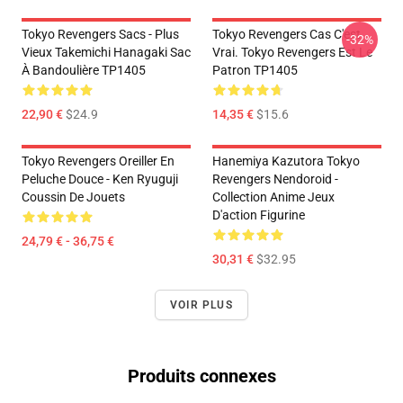
Tokyo Revengers Sacs - Plus
Tokyo Revengers Cas C'est
-32%
Vieux Takemichi Hanagaki Sac
Vrai. Tokyo Revengers Est Le
À Bandoulière TP1405
Patron TP1405
22,90 €
$24.9
14,35 €
$15.6
Tokyo Revengers Oreiller En
Hanemiya Kazutora Tokyo
Peluche Douce - Ken Ryuguji
Revengers Nendoroid -
Coussin De Jouets
Collection Anime Jeux
D'action Figurine
24,79 € - 36,75 €
30,31 €
$32.95
VOIR PLUS
Produits connexes