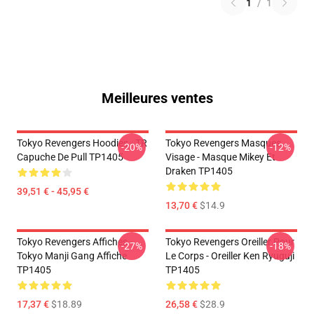
1
/
1
Meilleures ventes
Tokyo Revengers Hoodies - TR
Tokyo Revengers Masques
-20%
-12%
Capuche De Pull TP1405
Visage - Masque Mikey Et
Draken TP1405
39,51 € - 45,95 €
13,70 €
$14.9
Tokyo Revengers Affiches -
Tokyo Revengers Oreiller Pour
-27%
-18%
Tokyo Manji Gang Affiche
Le Corps - Oreiller Ken Ryuguji
TP1405
TP1405
17,37 €
$18.89
26,58 €
$28.9