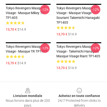
Tokyo Revengers Masques
Tokyo Revengers Masques
-12%
-12%
Visage - Masque Mikey TR
Visage - Masque Visage
TP1405
Souriant Takemichi Hanagaki
TP1405
13,70 €
$14.9
13,70 €
$14.9
Tokyo Revengers Masques
Tokyo Revengers Masques
-12%
-12%
Visage - Masque TR TP1405
Visage - Takemichi Hanagaki
Masque Visage Riant TP1405
13,70 €
$14.9
13,70 €
$14.9
Footer
Livraison mondiale
Achetez en toute confiance
Nous livrons dans plus de 200
24/7 Protected from clicks to
pays
delivery