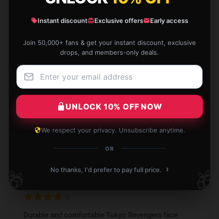
Dec 12, 2024
Instant discount
Exclusive offers
Early access
Daisy
D
Verified owner
Join 50,000+ fans & get your instant discount, exclusive
drops, and members-only deals.
Lightweight and comfortable Tokyo Revengers face
mask. Ideal for long wear.
UNLOCK 10% OFF NOW
Dec 12, 2024
We respect your privacy. Unsubscribe anytime.
Carson
C
OR
Verified owner
›
No thanks, I'd prefer to pay full price.
🎁
🎁
Durable and comfortable Tokyo Revengers face