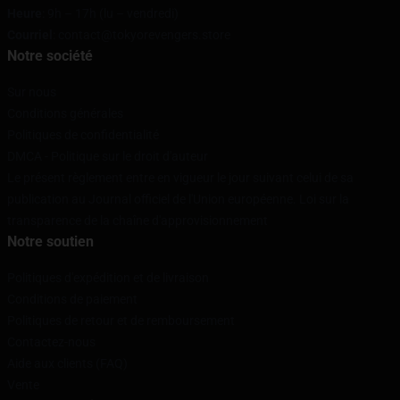
Heure
: 9h – 17h (lu – vendredi)
Courriel
: contact@tokyorevengers.store
Notre société
Sur nous
Conditions générales
Politiques de confidentialité
DMCA - Politique sur le droit d'auteur
Le présent règlement entre en vigueur le jour suivant celui de sa
publication au Journal officiel de l'Union européenne. Loi sur la
transparence de la chaîne d'approvisionnement
Notre soutien
Politiques d'expédition et de livraison
Conditions de paiement
Politiques de retour et de remboursement
Contactez-nous
Aide aux clients (FAQ)
Vente