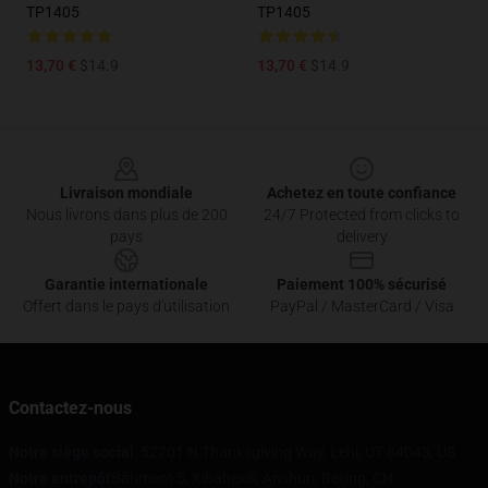
TP1405
TP1405
13,70 €
$14.9
13,70 €
$14.9
Footer
Livraison mondiale
Achetez en toute confiance
Nous livrons dans plus de 200
24/7 Protected from clicks to
pays
delivery
Garantie internationale
Paiement 100% sécurisé
Offert dans le pays d'utilisation
PayPal / MasterCard / Visa
Contactez-nous
Notre siège social
: 52701 N Thanksgiving Way, Lehi, UT 84043, US
Notre entrepôt
Bâtiment 5, Xibahexili, Anshun, Beijing, CN