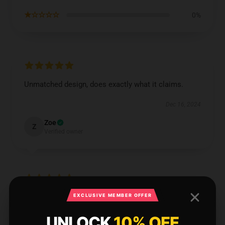
★☆☆☆☆
0%
Unmatched design, does exactly what it claims.
Dec 16, 2024
Zoe
Z
Verified owner
EXCLUSIVE MEMBER OFFER
I'm thrilled with how well this product performs; it’s
precisely what I was looking for.
UNLOCK
10% OFF