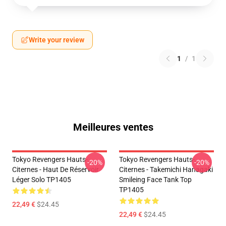
Write your review
1
/
1
Meilleures ventes
Tokyo Revengers Hauts-
Tokyo Revengers Hauts-
-20%
-20%
Citernes - Haut De Réservoir
Citernes - Takemichi Hanagaki
Léger Solo TP1405
Smileing Face Tank Top
TP1405
22,49 €
$24.45
22,49 €
$24.45