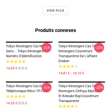
VOIR PLUS
Produits connexes
Tokyo Revengers Cas Manjiro
Tokyo Revengers Cas Tokyo
-32%
-20%
Sano... Tokyo Revengers
Revengers Couverture
Numéro D'identification
Transparente De L'affaire
Draken
14,35 €
$15.6
14,81 € - 16,10 €
Tokyo Revengers Cas Dossier
Tokyo Revengers Cas Tokyo
-32%
-20%
Téléphonique Rétro TP1405
Revengers Chifuyu Matsuno
Et Keisuke Baji Couverture
Transparente
14,35 €
$15.6