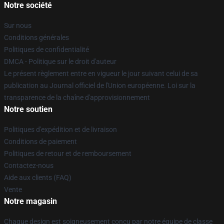
Notre société
Sur nous
Conditions générales
Politiques de confidentialité
DMCA - Politique sur le droit d'auteur
Le présent règlement entre en vigueur le jour suivant celui de sa
publication au Journal officiel de l'Union européenne. Loi sur la
transparence de la chaîne d'approvisionnement
Notre soutien
Politiques d'expédition et de livraison
Conditions de paiement
Politiques de retour et de remboursement
Contactez-nous
Aide aux clients (FAQ)
Vente
Notre magasin
Chaque design est soigneusement conçu par notre équipe de classe