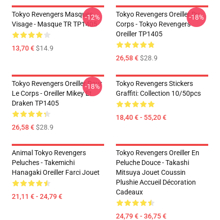
Tokyo Revengers Masques
Tokyo Revengers Oreiller Du
-12%
-18%
Visage - Masque TR TP1405
Corps - Tokyo Revengers
Oreiller TP1405
13,70 €
$14.9
26,58 €
$28.9
Tokyo Revengers Oreiller Pour
Tokyo Revengers Stickers
-18%
Le Corps - Oreiller Mikey Et
Graffiti: Collection 10/50pcs
Draken TP1405
18,40 € - 55,20 €
26,58 €
$28.9
Animal Tokyo Revengers
Tokyo Revengers Oreiller En
Peluches - Takemichi
Peluche Douce - Takashi
Hanagaki Oreiller Farci Jouet
Mitsuya Jouet Coussin
Plushie Accueil Décoration
Cadeaux
21,11 € - 24,79 €
24,79 € - 36,75 €