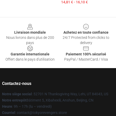
14,81 € - 16,10 €
Footer
Livraison mondiale
Achetez en toute confiance
Nous livrons dans plus de 200
24/7 Protected from clicks to
pays
delivery
Garantie internationale
Paiement 100% sécurisé
Offert dans le pays d'utilisation
PayPal / MasterCard / Visa
Contactez-nous
Notre siège social
: 52701 N Thanksgiving Way, Lehi, UT 84043, US
Notre entrepôt
Bâtiment 5, Xibahexili, Anshun, Beijing, CN
Heure
: 9h – 17h (lu – vendredi)
Courriel
: contact@tokyorevengers.store