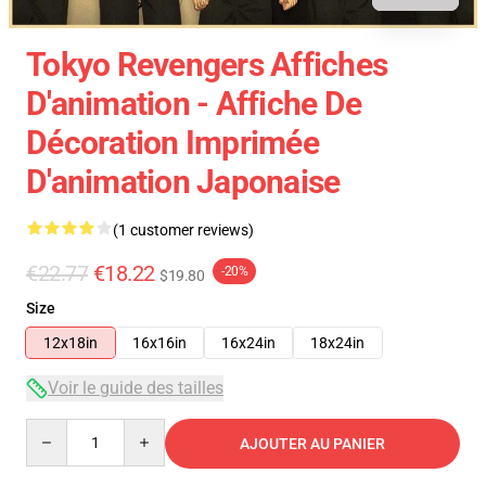
Tokyo Revengers Affiches
D'animation - Affiche De
Décoration Imprimée
D'animation Japonaise
(1 customer reviews)
€22.77
€18.22
-20%
$19.80
Size
12x18in
16x16in
16x24in
18x24in
Voir le guide des tailles
Quantity
AJOUTER AU PANIER