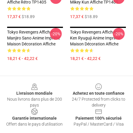
Affiche Rétro TP1405
Mikey Kun Affiche TP1405
17,37 €
$18.89
17,37 €
$18.89
Tokyo Revengers Affiches -
Tokyo Revengers Affiches -
-20%
-20%
Manjiro Sano Anime Imprimé
Ken Ryuguji Anime Imprimé
Maison Décoration Affiche
Maison Décoration Affiche
18,21 € - 42,22 €
18,21 € - 42,22 €
Footer
Livraison mondiale
Achetez en toute confiance
Nous livrons dans plus de 200
24/7 Protected from clicks to
pays
delivery
Garantie internationale
Paiement 100% sécurisé
Offert dans le pays d'utilisation
PayPal / MasterCard / Visa