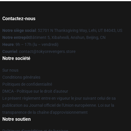
Contactez-nous
Notre siège social
: 52701 N Thanksgiving Way, Lehi, UT 84043, US
Notre entrepôt
Bâtiment 5, Xibahexili, Anshun, Beijing, CN
Heure
: 9h – 17h (lu – vendredi)
Courriel
: contact@tokyorevengers.store
Notre société
Sur nous
Conditions générales
Politiques de confidentialité
DMCA - Politique sur le droit d'auteur
Le présent règlement entre en vigueur le jour suivant celui de sa
publication au Journal officiel de l'Union européenne. Loi sur la
transparence de la chaîne d'approvisionnement
Notre soutien