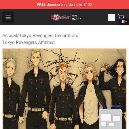
FREE
shipping on orders over $100
Tokyo Revengers Store - Official Tokyo Revengers Merc
Open menu
Accueil
/
Tokyo Revengers Décoration
/
Tokyo Revengers Affiches
blank template