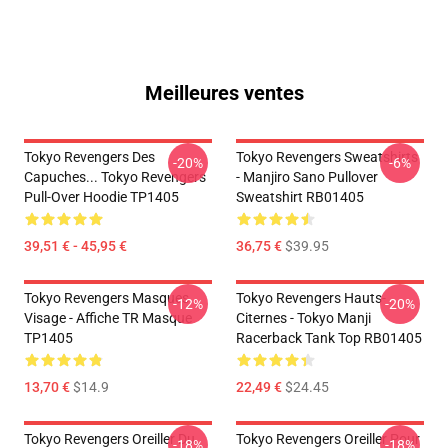
Meilleures ventes
Tokyo Revengers Des
Tokyo Revengers Sweatshirts
-20%
-6%
Capuches... Tokyo Revengers
- Manjiro Sano Pullover
Pull-Over Hoodie TP1405
Sweatshirt RB01405
39,51 € - 45,95 €
36,75 €
$39.95
Tokyo Revengers Masques
Tokyo Revengers Hauts-
-12%
-20%
Visage - Affiche TR Masque
Citernes - Tokyo Manji
TP1405
Racerback Tank Top RB01405
13,70 €
$14.9
22,49 €
$24.45
Tokyo Revengers Oreiller Du
Tokyo Revengers Oreiller Pour
-18%
-18%