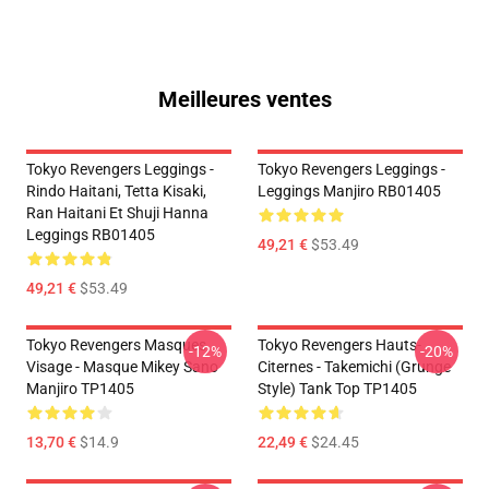
Meilleures ventes
Tokyo Revengers Leggings -
Tokyo Revengers Leggings -
Rindo Haitani, Tetta Kisaki,
Leggings Manjiro RB01405
Ran Haitani Et Shuji Hanna
Leggings RB01405
49,21 €
$53.49
49,21 €
$53.49
Tokyo Revengers Masques
Tokyo Revengers Hauts-
-12%
-20%
Visage - Masque Mikey Sano
Citernes - Takemichi (Grunge
Manjiro TP1405
Style) Tank Top TP1405
13,70 €
$14.9
22,49 €
$24.45