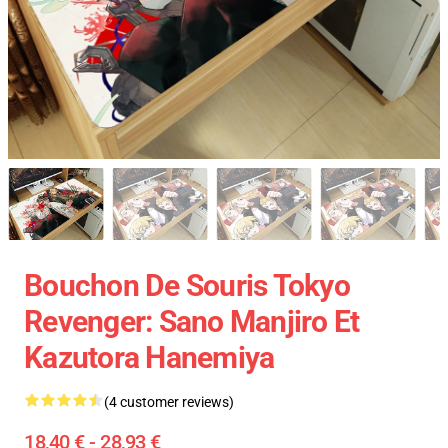
Bouchon De Souris Tokyo
Revenger: Sano Manjiro Et
Kazutora Hanemiya
(4 customer reviews)
18,40 € - 28,93 €