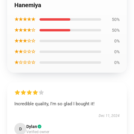
Hanemiya
★★★★★
50%
★★★★☆
50%
★★★☆☆
0%
★★☆☆☆
0%
★☆☆☆☆
0%
Incredible quality, I’m so glad I bought it!
Dec 11, 2024
Dylan
D
Verified owner