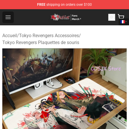
FREE
shipping on orders over $100
Tokyo Revengers Store - Official Tokyo Revengers Merc
Open menu
Accueil
/
Tokyo Revengers Accessoires
/
Tokyo Revengers Plaquettes de souris