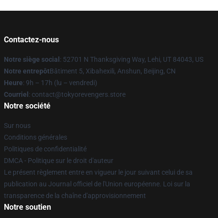
Contactez-nous
Notre siège social
: 52701 N Thanksgiving Way, Lehi, UT 84043, US
Notre entrepôt
Bâtiment 5, Xibahexili, Anshun, Beijing, CN
Heure
: 9h – 17h (lu – vendredi)
Courriel
: contact@tokyorevengers.store
Notre société
Sur nous
Conditions générales
Politiques de confidentialité
DMCA - Politique sur le droit d'auteur
Le présent règlement entre en vigueur le jour suivant celui de sa
publication au Journal officiel de l'Union européenne. Loi sur la
transparence de la chaîne d'approvisionnement
Notre soutien