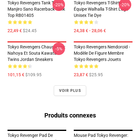
Tokyo Revengers Tank Tops -
Tokyo Revengers T-Shirts -
-20%
-20%
Manjiro Sano Racerback Tank
Équipe Walhalla T-Shirt Logo
Top RB01405
Unisex Tie Dye
22,49 €
$24.45
24,38 € - 28,06 €
Tokyo Revengers Chaussures:
Tokyo Revengers Nendoroid -
-5%
Nahoya Et Souta Kawata
Modèle De Figure Membre
Twins Jordan Sneakers
Tokyo Revengers Jouets
101,15 €
$109.95
23,87 €
$25.95
VOIR PLUS
Produits connexes
Tokyo Revenger Pad De
Mouse Pad Tokyo Revenger: