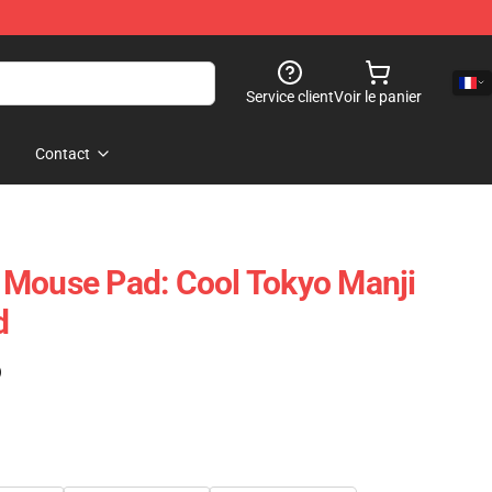
Service client
Voir le panier
Contact
 Mouse Pad: Cool Tokyo Manji
d
)