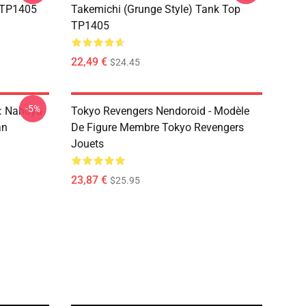
 TP1405
Takemichi (Grunge Style) Tank Top
TP1405
22,49 €
$24.45
-5%
: Nahoya
Tokyo Revengers Nendoroid - Modèle
an
De Figure Membre Tokyo Revengers
Jouets
23,87 €
$25.95