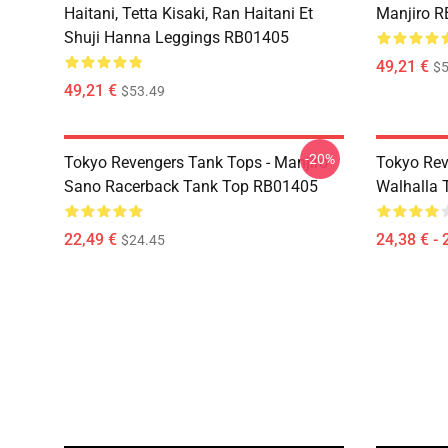
Haitani, Tetta Kisaki, Ran Haitani Et
Manjiro 
Shuji Hanna Leggings RB01405
49,21 €
$5
49,21 €
$53.49
-20%
Tokyo Revengers Tank Tops - Manjiro
Tokyo Reve
Sano Racerback Tank Top RB01405
Walhalla T
22,49 €
24,38 € - 
$24.45