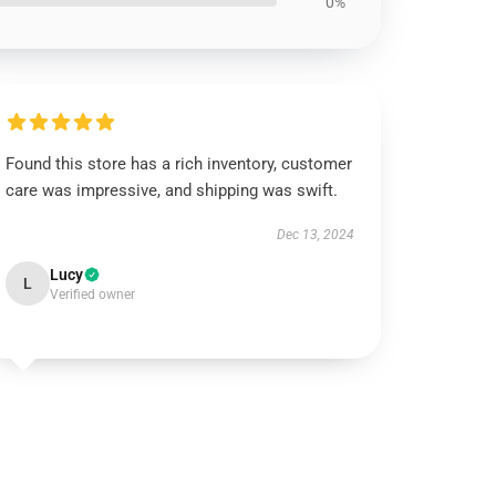
0%
Found this store has a rich inventory, customer
care was impressive, and shipping was swift.
Dec 13, 2024
Lucy
L
Verified owner