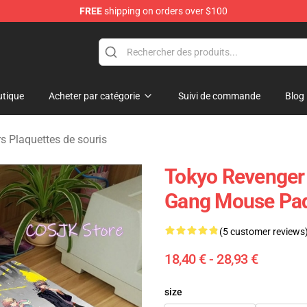
FREE
shipping on orders over $100
rchandise Shop
tique
Acheter par catégorie
Suivi de commande
Blog
s Plaquettes de souris
Tokyo Revenger
Gang Mouse Pa
(5 customer reviews
18,40 € - 28,93 €
size