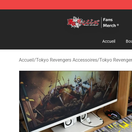
Tokyo Revengers Store - Official Tokyo Revengers Me
Accueil
Bou
Accueil
/
Tokyo Revengers Accessoires
/
Tokyo Revenger