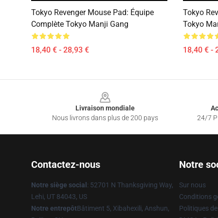
Tokyo Revenger Mouse Pad: Équipe
Tokyo Rev
Complète Tokyo Manji Gang
Tokyo Man
18,40 € - 28,93 €
18,40 € - 
Footer
Livraison mondiale
Ac
Nous livrons dans plus de 200 pays
24/7 Pr
Contactez-nous
Notre so
Notre siège social
: 52701 N Thanksgiving Way,
Sur nous
Lehi, UT 84043, US
Conditions g
Notre entrepôt
Bâtiment 5, Xibahexili, Anshun,
Politiques de