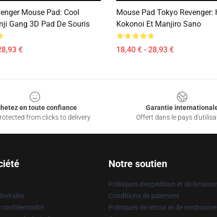
enger Mouse Pad: Cool
Mouse Pad Tokyo Revenger: 
ji Gang 3D Pad De Souris
Kokonoi Et Manjiro Sano
28,93 €
18,40 € - 28,93 €
hetez en toute confiance
Garantie international
otected from clicks to delivery
Offert dans le pays d'utilisa
ciété
Notre soutien
Politiques d'expédition et de livraiso
énérales
Conditions de paiement
 confidentialité
Politiques de retour et de rembours