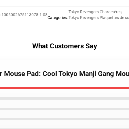
Tokyo Revengers Charactères
,
:
1005002675113078-1-08
Catégories
:
Tokyo Revengers Plaquettes de so
What Customers Say
er Mouse Pad: Cool Tokyo Manji Gang Mo