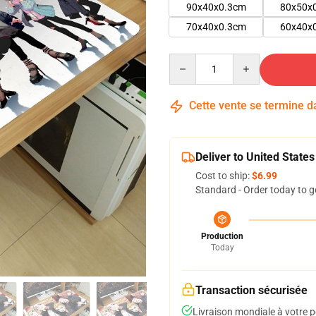
90x40x0.3cm
80x50x
70x40x0.3cm
60x40x
Quantity
Cette vente se termine 
Deliver to United States
Cost to ship:
$6.99
Standard - Order today to g
Production
Today
Transaction sécurisée
Livraison mondiale à votre p