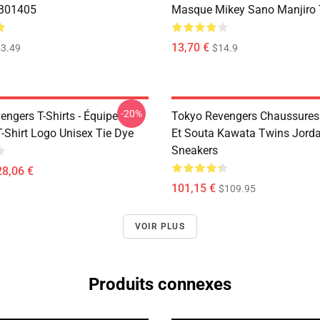
RB01405
Masque Mikey Sano Manjiro
13,70 €
3.49
$14.9
-20%
ngers T-Shirts - Équipe
Tokyo Revengers Chaussures
-Shirt Logo Unisex Tie Dye
Et Souta Kawata Twins Jord
Sneakers
28,06 €
101,15 €
$109.95
VOIR PLUS
Produits connexes