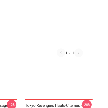
1
/
1
-12%
-20%
sage -
Tokyo Revengers Hauts-Citernes -