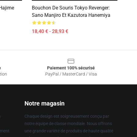
Hajime
Bouchon De Souris Tokyo Revenger:
Sano Manjiro Et Kazutora Hanemiya
18,40 € - 28,93 €
e
Paiement 100% sécurisé
tion
PayPal / MasterCard / Visa
Notre magasin
n
Chaque design est soigneusement conçu par
notre équipe de classe mondiale. Nous offrons
ement
une grande variété de produits de haute qualité