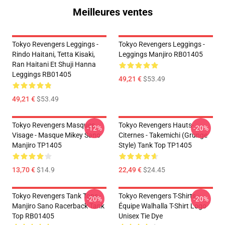
Meilleures ventes
Tokyo Revengers Leggings -
Tokyo Revengers Leggings -
Rindo Haitani, Tetta Kisaki,
Leggings Manjiro RB01405
Ran Haitani Et Shuji Hanna
Leggings RB01405
49,21 €
$53.49
49,21 €
$53.49
Tokyo Revengers Masques
Tokyo Revengers Hauts-
-12%
-20%
Visage - Masque Mikey Sano
Citernes - Takemichi (Grunge
Manjiro TP1405
Style) Tank Top TP1405
13,70 €
$14.9
22,49 €
$24.45
Tokyo Revengers Tank Tops -
Tokyo Revengers T-Shirts -
-20%
-20%
Manjiro Sano Racerback Tank
Équipe Walhalla T-Shirt Logo
Top RB01405
Unisex Tie Dye