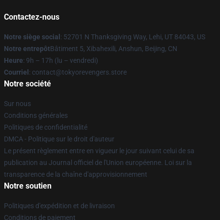
Contactez-nous
Notre siège social
: 52701 N Thanksgiving Way, Lehi, UT 84043, US
Notre entrepôt
Bâtiment 5, Xibahexili, Anshun, Beijing, CN
Heure
: 9h – 17h (lu – vendredi)
Courriel
: contact@tokyorevengers.store
Notre société
Sur nous
Conditions générales
Politiques de confidentialité
DMCA - Politique sur le droit d'auteur
Le présent règlement entre en vigueur le jour suivant celui de sa
publication au Journal officiel de l'Union européenne. Loi sur la
transparence de la chaîne d'approvisionnement
Notre soutien
Politiques d'expédition et de livraison
Conditions de paiement