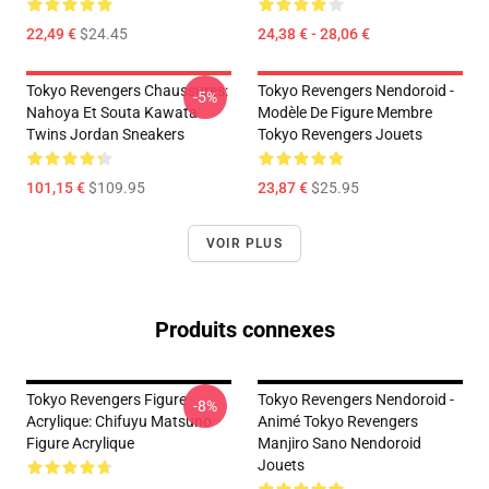
22,49 €
$24.45
24,38 € - 28,06 €
Tokyo Revengers Chaussures:
Tokyo Revengers Nendoroid -
-5%
Nahoya Et Souta Kawata
Modèle De Figure Membre
Twins Jordan Sneakers
Tokyo Revengers Jouets
101,15 €
$109.95
23,87 €
$25.95
VOIR PLUS
Produits connexes
Tokyo Revengers Figure
Tokyo Revengers Nendoroid -
-8%
Acrylique: Chifuyu Matsuno
Animé Tokyo Revengers
Figure Acrylique
Manjiro Sano Nendoroid
Jouets