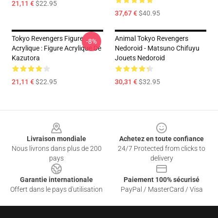
21,11 €
$22.95
37,67 €
$40.95
Tokyo Revengers Figure
Animal Tokyo Revengers
-8%
Acrylique : Figure Acrylique De
Nedoroid - Matsuno Chifuyu
Kazutora
Jouets Nedoroid
21,11 €
$22.95
30,31 €
$32.95
Footer
Livraison mondiale
Achetez en toute confiance
Nous livrons dans plus de 200
24/7 Protected from clicks to
pays
delivery
Garantie internationale
Paiement 100% sécurisé
Offert dans le pays d'utilisation
PayPal / MasterCard / Visa