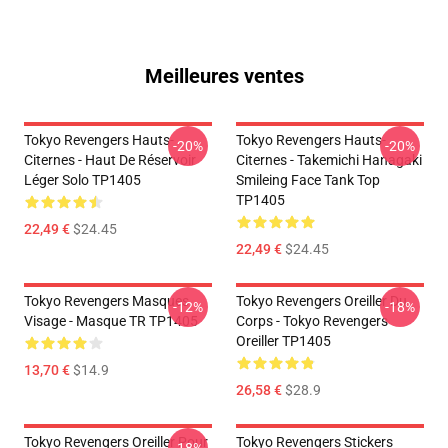
Meilleures ventes
Tokyo Revengers Hauts-
Tokyo Revengers Hauts-
-20%
-20%
Citernes - Haut De Réservoir
Citernes - Takemichi Hanagaki
Léger Solo TP1405
Smileing Face Tank Top
TP1405
22,49 €
$24.45
22,49 €
$24.45
Tokyo Revengers Masques
Tokyo Revengers Oreiller Du
-12%
-18%
Visage - Masque TR TP1405
Corps - Tokyo Revengers
Oreiller TP1405
13,70 €
$14.9
26,58 €
$28.9
Tokyo Revengers Oreiller Pour
Tokyo Revengers Stickers