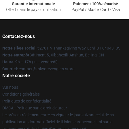
Garantie internationale
Paiement 100% sécurisé
Offert dans le pays d'utilisation
PayPal / MasterCard / Visa
Contactez-nous
Notre siège social
: 52701 N Thanksgiving Way, Lehi, UT 84043, US
Notre entrepôt
Bâtiment 5, Xibahexili, Anshun, Beijing, CN
Heure
: 9h – 17h (lu – vendredi)
Courriel
: contact@tokyorevengers.store
Notre société
Sur nous
Conditions générales
Politiques de confidentialité
DMCA - Politique sur le droit d'auteur
Le présent règlement entre en vigueur le jour suivant celui de sa
publication au Journal officiel de l'Union européenne. Loi sur la
transparence de la chaîne d'approvisionnement