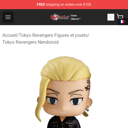
FREE
shipping on orders over $100
Tokyo Revengers Store - Official Tokyo Revengers Merc
Open menu
Accueil
/
Tokyo Revengers Figures et jouets
/
Tokyo Revengers Nendoroid