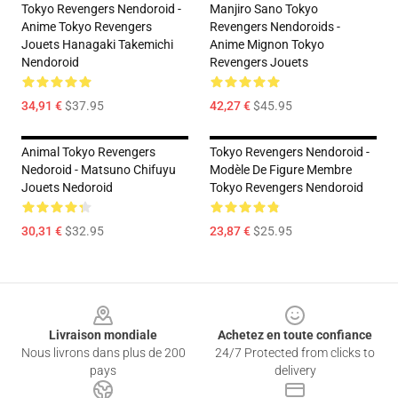
Tokyo Revengers Nendoroid -
Manjiro Sano Tokyo
Anime Tokyo Revengers
Revengers Nendoroids -
Jouets Hanagaki Takemichi
Anime Mignon Tokyo
Nendoroid
Revengers Jouets
34,91 €
$37.95
42,27 €
$45.95
Animal Tokyo Revengers
Tokyo Revengers Nendoroid -
Nedoroid - Matsuno Chifuyu
Modèle De Figure Membre
Jouets Nedoroid
Tokyo Revengers Nendoroid
30,31 €
$32.95
23,87 €
$25.95
Footer
Livraison mondiale
Achetez en toute confiance
Nous livrons dans plus de 200
24/7 Protected from clicks to
pays
delivery