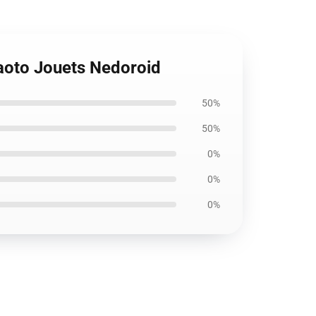
aoto Jouets Nedoroid
50%
50%
0%
0%
0%