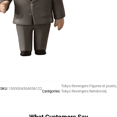
Tokyo Revengers Figures et jouets
,
SKU
:
1005004304056122
Catégories
:
Tokyo Revengers Nendoroid
,
What Customers Say