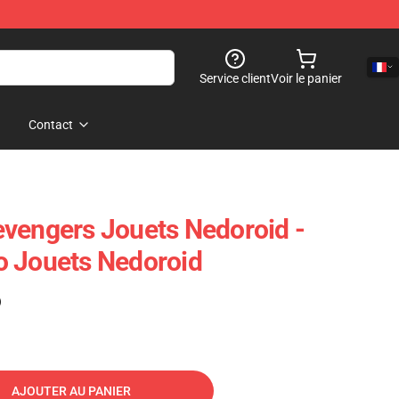
Service client
Voir le panier
Contact
vengers Jouets Nedoroid -
o Jouets Nedoroid
)
AJOUTER AU PANIER