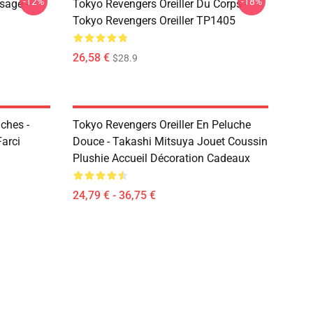
-12%
-18%
sage -
Tokyo Revengers Oreiller Du Corps -
Tokyo Revengers Oreiller TP1405
26,58 €
$28.9
ches -
Tokyo Revengers Oreiller En Peluche
Farci
Douce - Takashi Mitsuya Jouet Coussin
Plushie Accueil Décoration Cadeaux
24,79 € - 36,75 €