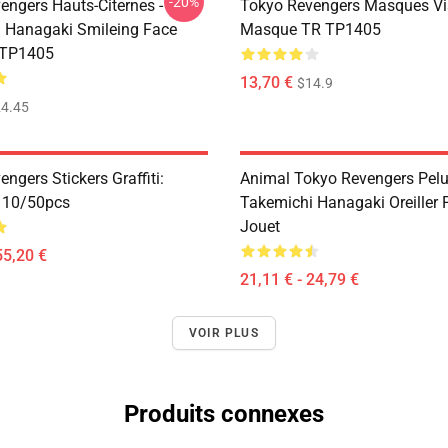
-20%
engers Hauts-Citernes -
Tokyo Revengers Masques Vi
 Hanagaki Smileing Face
Masque TR TP1405
 TP1405
13,70 €
$14.9
4.45
ngers Stickers Graffiti:
Animal Tokyo Revengers Pelu
n 10/50pcs
Takemichi Hanagaki Oreiller 
Jouet
55,20 €
21,11 € - 24,79 €
VOIR PLUS
Produits connexes