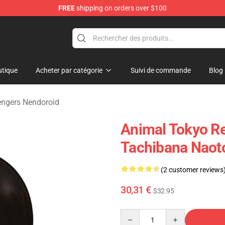
FREE
shipping on orders over $100
rchandise Shop
tique
Acheter par catégorie
Suivi de commande
Blog
ngers Nendoroid
Animal Tokyo Re
Tachibana Naot
(2 customer reviews
30,31 €
$32.95
Quantity