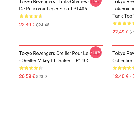
-20%
Tokyo Revengers Hauts-Citernes - Haut
Tokyo Rev
De Réservoir Léger Solo TP1405
Takemichi
Tank Top
22,49 €
$24.45
22,49 €
$2
-18%
Tokyo Revengers Oreiller Pour Le Corps
Tokyo Reve
- Oreiller Mikey Et Draken TP1405
Collectio
26,58 €
18,40 € - 
$28.9