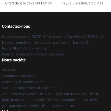
Offert dans le pays d'utilisation
PayPal / MasterCard / Visa
Contactez-nous
Notre siège social
: 52701 N Thanksgiving Way, Lehi, UT 84043, US
Notre entrepôt
Bâtiment 5, Xibahexili, Anshun, Beijing, CN
Heure
: 9h – 17h (lu – vendredi)
Courriel
: contact@tokyorevengers.store
Notre société
Sur nous
Conditions générales
Politiques de confidentialité
DMCA - Politique sur le droit d'auteur
Le présent règlement entre en vigueur le jour suivant celui de sa
publication au Journal officiel de l'Union européenne. Loi sur la
transparence de la chaîne d'approvisionnement