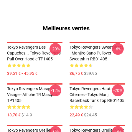
Meilleures ventes
Tokyo Revengers Des
Tokyo Revengers Sweatshirts
-20%
-6%
Capuches... Tokyo Revengers
- Manjiro Sano Pullover
Pull-Over Hoodie TP1405
Sweatshirt RB01405
39,51 € - 45,95 €
36,75 €
$39.95
Tokyo Revengers Masques
Tokyo Revengers Hauts-
-12%
-20%
Visage - Affiche TR Masque
Citernes - Tokyo Manji
TP1405
Racerback Tank Top RB01405
13,70 €
$14.9
22,49 €
$24.45
Tokyo Revengers Oreiller Du
Tokyo Revengers Oreiller Pour
-18%
-18%