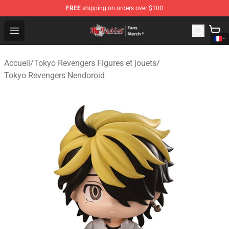
FREE
shipping on orders over $100
Tokyo Revengers Store - Official Tokyo Revengers Merc
Open menu
Accueil
/
Tokyo Revengers Figures et jouets
/
Tokyo Revengers Nendoroid