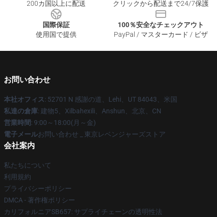
200カ国以上に配送
クリックから配送まで24/7保護
国際保証
100％安全なチェックアウト
使用国で提供
PayPal / マスターカード / ビザ
お問い合わせ
本社オフィス
: 52701 N 感謝の道、Lehi、UT 84043、米国
私達の倉庫
: 建物5、Xilbahexili、Anshun、北京、CN
営業時間
: 9:00～18:00(月～金)
電子メール
お問い合わせ _ 東京レベンジャーズストア
会社案内
私たちについて
利用規約
プライバシーポリシー
DMCA - 著作権ポリシー
カリフォルニアSB657: サプライチェーンの透明性法