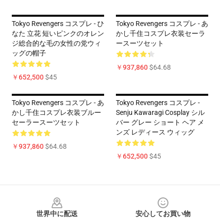
Tokyo Revengers コスプレ - ひ
Tokyo Revengers コスプレ - あ
なた 立花 短いピンクのオレン
かし千住コスプレ衣装セーラ
ジ総合的な毛の女性の党ウィ
ースーツセット
ッグの帽子
￥937,860
$64.68
￥652,500
$45
Tokyo Revengers コスプレ - あ
Tokyo Revengers コスプレ -
かし千住コスプレ衣装ブルー
Senju Kawaragi Cosplay シル
セーラースーツセット
バー グレー ショート ヘア メ
ンズ レディース ウィッグ
￥937,860
$64.68
￥652,500
$45
Footer
世界中に配送
安心してお買い物