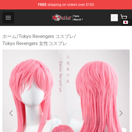
FREE
shipping on orders over $100
Tokyo Revengers Store - Official Tokyo Revengers Merc
Open menu
ホーム
/
Tokyo Revengers コスプレ
/
Tokyo Revengers 女性コスプレ