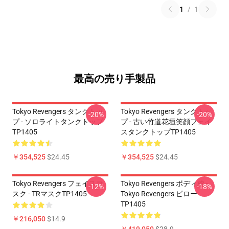
1
/
1
最高の売り手製品
Tokyo Revengers タンクトッ
Tokyo Revengers タンクトッ
-20%
-20%
プ - ソロライトタンクトップ
プ - 古い竹道花垣笑顔フェイ
TP1405
スタンクトップTP1405
￥354,525
$24.45
￥354,525
$24.45
Tokyo Revengers フェイスマ
Tokyo Revengers ボディ枕 -
-12%
-18%
スク - TRマスクTP1405
Tokyo Revengers ピロー
TP1405
￥216,050
$14.9
￥419,050
$28.9