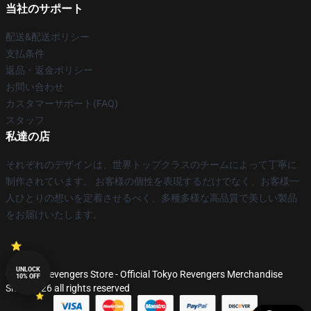
当社のサポート
配送&配送ポリシー
支払条件
返品・返金ポリシー
お問い合わせ
カスタマーサポート(FAQ)
スタッフ
私達の店
それぞれのデザインは、世界トップクラスのチームによって丁寧に
制作されています。 お客様の個性を表現するだけでなく、お客様一
人ひとりの想いを定着させるべく、多種多様な高品質で美しい製品
をお届けいたします。
UNLOCK
© Tokyo Revengers Store - Official Tokyo Revengers Merchandise
10% OFF
Shop 2026 all rights reserved