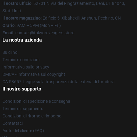
Il nostro ufficio
: 52701 N Via del Ringraziamento, Lehi, UT 84043,
Stati Uniti
Il nostro magazzino
: Edificio 5, Xibahexili, Anshun, Pechino, CN
Orario
: 9AM – 5PM (Mon – Fri)
Email
: contact@tokyorevengers.store
La nostra azienda
Su di noi
Termini e condizioni
Informativa sulla privacy
DMCA - Informativa sul copyright
CA SB657: Legge sulla trasparenza della catena di fornitura
Il nostro supporto
Condizioni di spedizione e consegna
Termini di pagamento
Condizioni di ritorno e rimborso
Contattaci
Aiuto del cliente (FAQ)