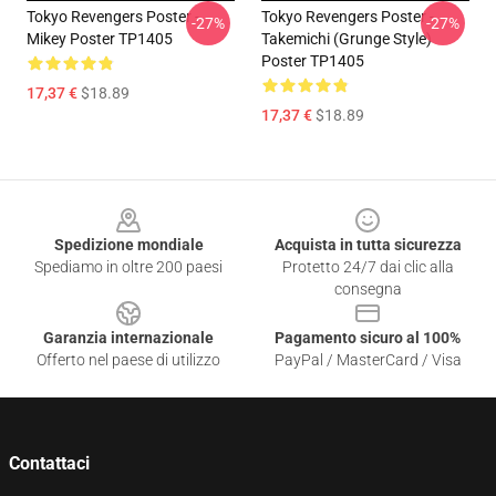
Tokyo Revengers Poster -
Tokyo Revengers Poster -
-27%
-27%
Mikey Poster TP1405
Takemichi (Grunge Style)
Poster TP1405
17,37 €
$18.89
17,37 €
$18.89
Footer
Spedizione mondiale
Acquista in tutta sicurezza
Spediamo in oltre 200 paesi
Protetto 24/7 dai clic alla
consegna
Garanzia internazionale
Pagamento sicuro al 100%
Offerto nel paese di utilizzo
PayPal / MasterCard / Visa
Contattaci