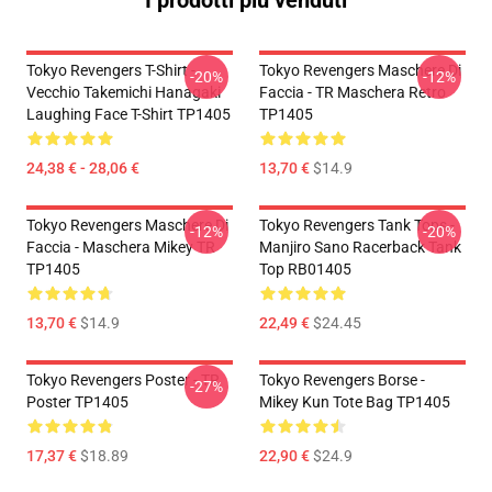
Tokyo Revengers T-Shirt -
Tokyo Revengers Maschere Di
-20%
-12%
Vecchio Takemichi Hanagaki
Faccia - TR Maschera Retro
Laughing Face T-Shirt TP1405
TP1405
24,38 € - 28,06 €
13,70 €
$14.9
Tokyo Revengers Maschere Di
Tokyo Revengers Tank Tops -
-12%
-20%
Faccia - Maschera Mikey TR
Manjiro Sano Racerback Tank
TP1405
Top RB01405
13,70 €
$14.9
22,49 €
$24.45
Tokyo Revengers Poster - TR
Tokyo Revengers Borse -
-27%
Poster TP1405
Mikey Kun Tote Bag TP1405
17,37 €
$18.89
22,90 €
$24.9