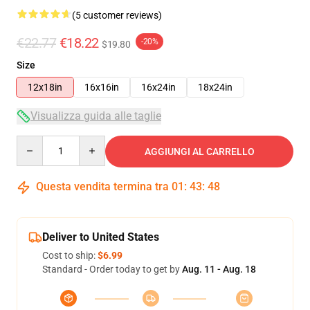
(5 customer reviews)
€22.77
€18.22
-20%
$19.80
Size
12x18in
16x16in
16x24in
18x24in
Visualizza guida alle taglie
Quantity
AGGIUNGI AL CARRELLO
Questa vendita termina tra
01
:
43
:
48
Deliver to United States
Cost to ship:
$6.99
Standard - Order today to get by
Aug. 11 - Aug. 18