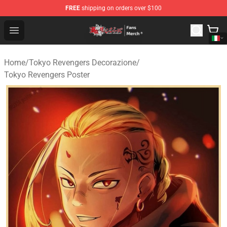
FREE
shipping on orders over $100
Tokyo Revengers Store - Official Tokyo Revengers Merc
Open menu
Home
/
Tokyo Revengers Decorazione
/
Tokyo Revengers Poster