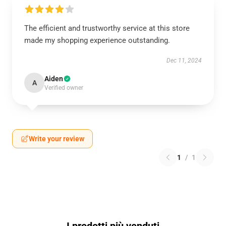
The efficient and trustworthy service at this store
made my shopping experience outstanding.
Dec 11, 2024
Aiden
A
Verified owner
Write your review
1
/
1
I prodotti più venduti