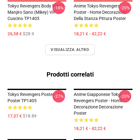
Tokyo Revengers Body Pillow -
Anime Tokyo Revengers
-18%
-20%
Manjiro Sano (Mikey) VII
Poster - Home Decorazione
Cuscino TP1405
Della Stanza Pittura Poster
26,58 €
$28.9
18,21 € - 42,22 €
VISUALIZZA ALTRO
Prodotti correlati
Tokyo Revengers Poster - TR
Anime Giapponese Tokyo
-27%
-20%
Poster TP1405
Revengers Poster - Home
Decorazione Decorazione
Poster
17,37 €
$18.89
18,21 € - 42,22 €