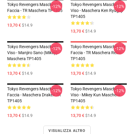
Tokyo Revengers Maschere Di
Tokyo Revengers Maschere
-12%
-12%
Faccia - TR Maschera TP1405
Viso - Maschera Ken Ryuguji
TP1405
13,70 €
$14.9
13,70 €
$14.9
Tokyo Revengers Maschere
Tokyo Revengers Maschere Di
-12%
-12%
Viso - Manjiro Sano (Mikey)
Faccia - TR Maschera Retro
Maschera TP1405
TP1405
13,70 €
$14.9
13,70 €
$14.9
Tokyo Revengers Maschere Di
Tokyo Revengers Maschere
-12%
-12%
Faccia - Maschera Draken TR
Viso - Mikey Kun Maschera
TP1405
TP1405
13,70 €
$14.9
13,70 €
$14.9
VISUALIZZA ALTRO