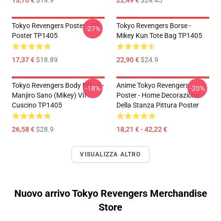
13,70 €
$14.9
22,49 €
$24.45
Tokyo Revengers Poster - TR
Tokyo Revengers Borse -
-27%
Poster TP1405
Mikey Kun Tote Bag TP1405
17,37 €
$18.89
22,90 €
$24.9
Tokyo Revengers Body Pillow -
Anime Tokyo Revengers
-18%
-20%
Manjiro Sano (Mikey) VII
Poster - Home Decorazione
Cuscino TP1405
Della Stanza Pittura Poster
26,58 €
$28.9
18,21 € - 42,22 €
VISUALIZZA ALTRO
Nuovo arrivo Tokyo Revengers Merchandise
Store