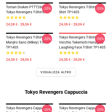
Toman Draken PTTT2605
Tokyo Revengers T-Shirt - T-
-20%
-20%
Tokyo Revengers T-Shirts
Shirt TP1405
24,38 € - 28,06 €
24,38 € - 28,06 €
Tokyo Revengers T-Shirt -
Tokyo Revengers T-Shirt -
-20%
-20%
Manjiro Sano (Mikey) T-Shirt
Vecchio Takemichi Hanagaki
TP1405
Laughing Face T-Shirt TP1405
24,38 € - 28,06 €
24,38 € - 28,06 €
VISUALIZZA ALTRO
Tokyo Revengers Cappuccia
Tokyo Revengers Cappuccini -
Tokyo Revengers Cappucci -
-20%
-20%