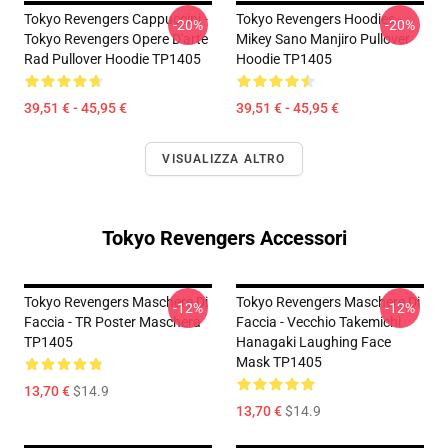
Tokyo Revengers Cappuccini -
Tokyo Revengers Hoodies -
-20%
-20%
Tokyo Revengers Opere D'arte
Mikey Sano Manjiro Pullover
Rad Pullover Hoodie TP1405
Hoodie TP1405
39,51 € - 45,95 €
39,51 € - 45,95 €
VISUALIZZA ALTRO
Tokyo Revengers Accessori
Tokyo Revengers Maschere Di
Tokyo Revengers Maschere Di
-12%
-12%
Faccia - TR Poster Maschera
Faccia - Vecchio Takemichi
TP1405
Hanagaki Laughing Face
Mask TP1405
13,70 €
$14.9
13,70 €
$14.9