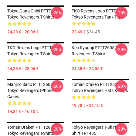
Tokyo Gang Chibi PTTT2605
TKO Revens Logo PTTT2605
-20%
-20%
Tokyo Revengers T-Shirts
Tokyo Revengers Tank Tops
24,38 € - 28,06 €
22,49 €
$24.45
TKO Revens Logo PTTT2605
Ken Ryuguji PTTT2605 Tokyo
-20%
-20%
Tokyo Revengers T-Shirts
Revengers T-Shirts
24,38 € - 28,06 €
24,38 € - 28,06 €
Manjiro Sano PTTT2605
Toman Draken PTTT2605
-20%
-20%
Tokyo Revengers IPhone
Tokyo Revengers Hats & Caps
Cases
19,78 € - 21,16 €
14,81 € - 16,10 €
Toman Draken PTTT2605
Tokyo Revengers T-Shirt - T-
-20%
-20%
Tokyo Revengers T-Shirts
Shirt TP1405