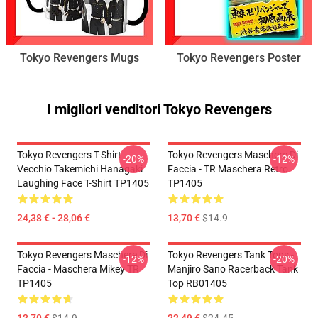
Tokyo Revengers Mugs
Tokyo Revengers Poster
I migliori venditori Tokyo Revengers
Tokyo Revengers T-Shirt -
Tokyo Revengers Maschere Di
-20%
-12%
Vecchio Takemichi Hanagaki
Faccia - TR Maschera Retro
Laughing Face T-Shirt TP1405
TP1405
24,38 € - 28,06 €
13,70 €
$14.9
Tokyo Revengers Maschere Di
Tokyo Revengers Tank Tops -
-12%
-20%
Faccia - Maschera Mikey TR
Manjiro Sano Racerback Tank
TP1405
Top RB01405