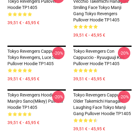
Tokyo Revengers Pullover
Vecchio Takemichi Hanagaki
Hoodie TP1405
Smiling Face Tokyo Manji
Gang Tokyo Revengers
Pullover Hoodie TP1405
39,51 € - 45,95 €
39,51 € - 45,95 €
Tokyo Revengers Cappuccini -
Tokyo Revengers Con
-20%
-20%
Tokyo Revengers, Luce Solo
Cappuccio - Ryuuguuji Ken
Pullover Hoodie TP1405
Pullover Hoodie TP1405
39,51 € - 45,95 €
39,51 € - 45,95 €
Tokyo Revengers Hoodies -
Tokyo Revengers Cappucci -
-20%
-20%
Manjiro Sano(Mikey) Pullover
Older Takemichi Hanagaki
Hoodie TP1405
Laughing Face Tokyo Manji
Gang Pullover Hoodie TP1405
39,51 € - 45,95 €
39,51 € - 45,95 €