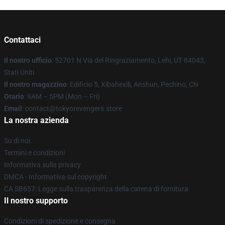
Contattaci
Il nostro ufficio
: 52701 N Via del Ringraziamento, Lehi, UT 84043,
Stati Uniti
Il nostro magazzino
: Edificio 5, Xibahexili, Anshun, Pechino, CN
Orario
: 9AM – 5PM (Mon – Fri)
Email
: contact@tokyorevengers.store
La nostra azienda
Su di noi
Termini e condizioni
Informativa sulla privacy
DMCA - Informativa sul copyright
CA SB657: Legge sulla trasparenza della catena di fornitura
Il nostro supporto
Condizioni di spedizione e consegna