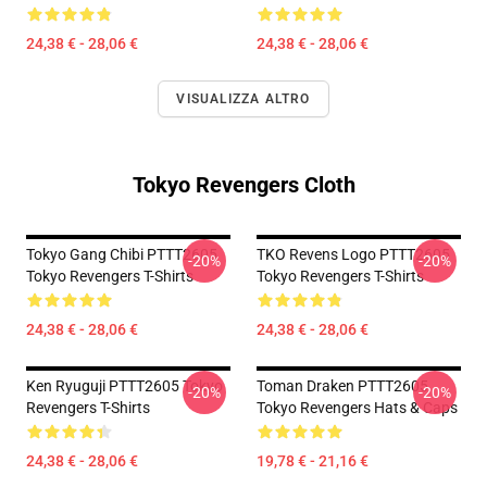
24,38 € - 28,06 €
24,38 € - 28,06 €
VISUALIZZA ALTRO
Tokyo Revengers Cloth
Tokyo Gang Chibi PTTT2605
TKO Revens Logo PTTT2605
-20%
-20%
Tokyo Revengers T-Shirts
Tokyo Revengers T-Shirts
24,38 € - 28,06 €
24,38 € - 28,06 €
Ken Ryuguji PTTT2605 Tokyo
Toman Draken PTTT2605
-20%
-20%
Revengers T-Shirts
Tokyo Revengers Hats & Caps
24,38 € - 28,06 €
19,78 € - 21,16 €