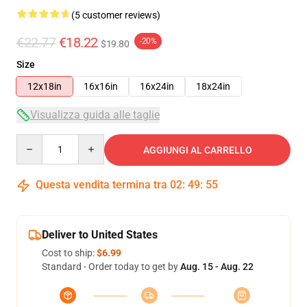
(5 customer reviews)
€22.77
€18.22
-20%
$19.80
Size
12x18in
16x16in
16x24in
18x24in
Visualizza guida alle taglie
Quantity
AGGIUNGI AL CARRELLO
Questa vendita termina tra
02
:
49
:
54
Deliver to United States
Cost to ship:
$6.99
Standard - Order today to get by
Aug. 15 - Aug. 22