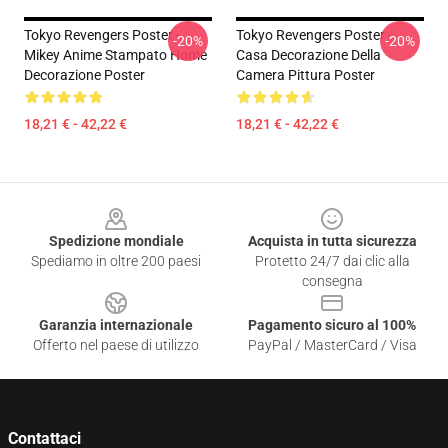
Tokyo Revengers Poster -
Tokyo Revengers Poster -
-20%
-20%
Mikey Anime Stampato Home
Casa Decorazione Della
Decorazione Poster
Camera Pittura Poster
18,21 € - 42,22 €
18,21 € - 42,22 €
Footer
Spedizione mondiale
Acquista in tutta sicurezza
Spediamo in oltre 200 paesi
Protetto 24/7 dai clic alla
consegna
Garanzia internazionale
Pagamento sicuro al 100%
Offerto nel paese di utilizzo
PayPal / MasterCard / Visa
Contattaci