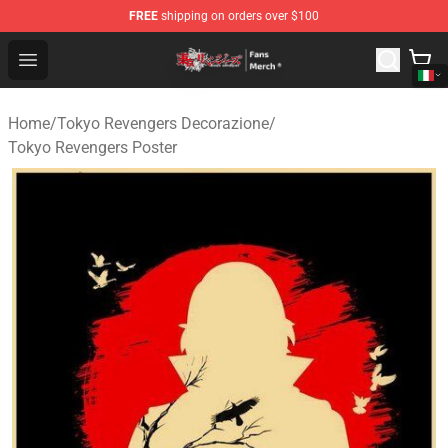
FREE
shipping on orders over $100
Tokyo Revengers Store - Official Tokyo Revengers Merc
Open menu
Home
/
Tokyo Revengers Decorazione
/
Tokyo Revengers Poster