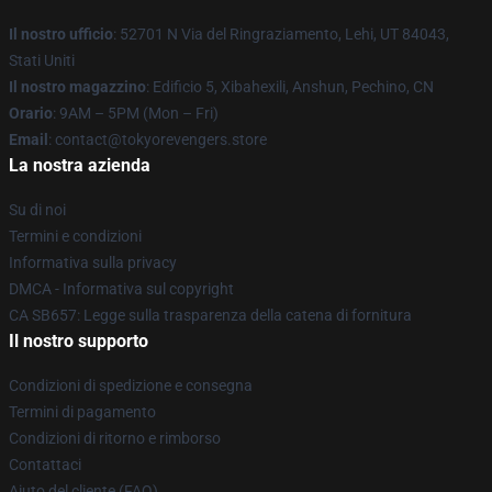
Il nostro ufficio
: 52701 N Via del Ringraziamento, Lehi, UT 84043,
Stati Uniti
Il nostro magazzino
: Edificio 5, Xibahexili, Anshun, Pechino, CN
Orario
: 9AM – 5PM (Mon – Fri)
Email
: contact@tokyorevengers.store
La nostra azienda
Su di noi
Termini e condizioni
Informativa sulla privacy
DMCA - Informativa sul copyright
CA SB657: Legge sulla trasparenza della catena di fornitura
Il nostro supporto
Condizioni di spedizione e consegna
Termini di pagamento
Condizioni di ritorno e rimborso
Contattaci
Aiuto del cliente (FAQ)