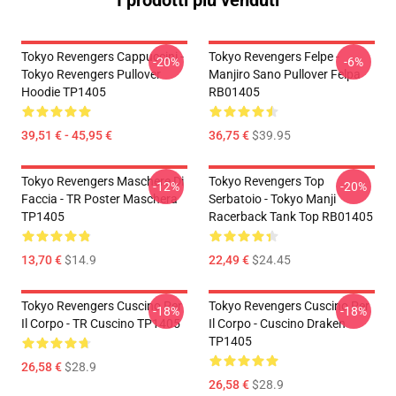
Tokyo Revengers Cappuccini -
Tokyo Revengers Felpe -
-20%
-6%
Tokyo Revengers Pullover
Manjiro Sano Pullover Felpa
Hoodie TP1405
RB01405
39,51 € - 45,95 €
36,75 €
$39.95
Tokyo Revengers Maschere Di
Tokyo Revengers Top
-12%
-20%
Faccia - TR Poster Maschera
Serbatoio - Tokyo Manji
TP1405
Racerback Tank Top RB01405
13,70 €
$14.9
22,49 €
$24.45
Tokyo Revengers Cuscino Per
Tokyo Revengers Cuscino Per
-18%
-18%
Il Corpo - TR Cuscino TP1405
Il Corpo - Cuscino Draken
TP1405
26,58 €
$28.9
26,58 €
$28.9