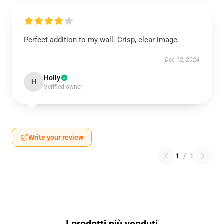
Perfect addition to my wall. Crisp, clear image.
Dec 12, 2024
Holly
H
Verified owner
Write your review
1
/
1
I prodotti più venduti